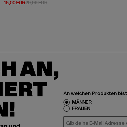
Derzeitiger Preis: 15,00 EUR
Aktionspreis: 29,99 EUR
15,00 EUR
29,99 EUR
H AN,
IERT
An welchen Produkten bist
N!
MÄNNER
FRAUEN
E-MAIL
 an und