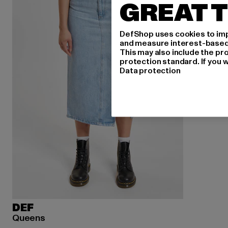
GREAT T
DefShop uses cookies to imp
and measure interest-based c
This may also include the pr
protection standard. If you w
Data protection
DEF
Queens