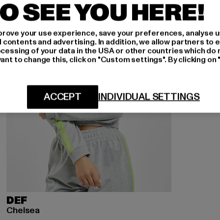
O SEE YOU HERE!
rove your use experience, save your preferences, analyse u
ontents and advertising. In addition, we allow partners to e
ocessing of your data in the USA or other countries which do 
ant to change this, click on "Custom settings". By clicking on 
ACCEPT
INDIVIDUAL SETTINGS
DEF
Chelsea