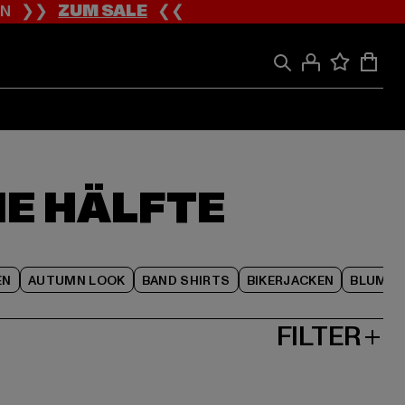
ION ❯❯
ZUM SALE
❮❮
IE HÄLFTE
EN
AUTUMN LOOK
BAND SHIRTS
BIKERJACKEN
BLUME
FILTER