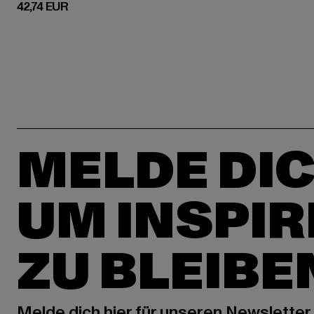
Derzeitiger Preis: 42,74 EUR
42,74 EUR
MELDE DIC
UM INSPIR
ZU BLEIBE
Melde dich hier für unseren Newsletter