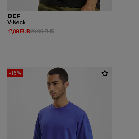
DEF
V-Neck
Derzeitiger Preis: 17,09 EUR
Aktionspreis: 29,99 EUR
17,09 EUR
29,99 EUR
-15%