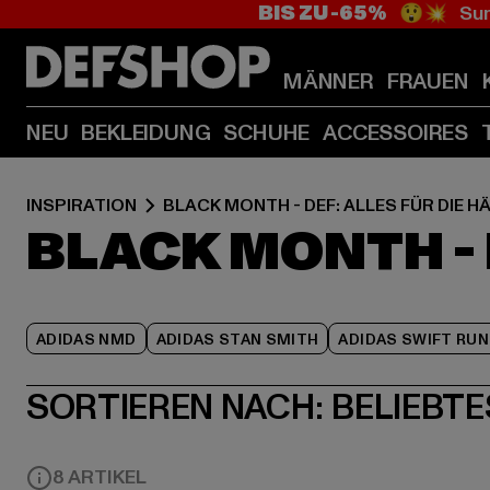
BIS ZU -65%
😲💥 Sum
MÄNNER
FRAUEN
NEU
BEKLEIDUNG
SCHUHE
ACCESSOIRES
INSPIRATION
BLACK MONTH - DEF: ALLES FÜR DIE H
BLACK MONTH - 
ADIDAS NMD
ADIDAS STAN SMITH
ADIDAS SWIFT RUN
SORTIEREN NACH:
BELIEBTE
8 ARTIKEL