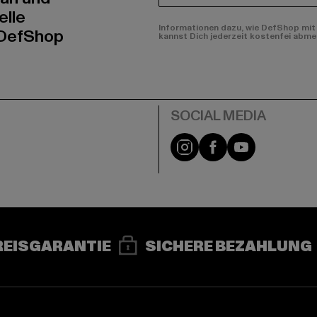
elle
Informationen dazu, wie DefShop mit 
 DefShop
kannst Dich jederzeit kostenfei abme
e
Instagram
Facebook
YouTube
REISGARANTIE
SICHERE BEZAHLUNG