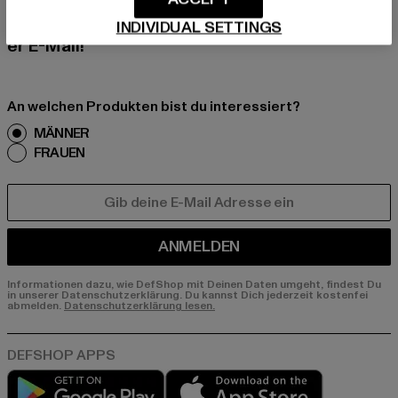
erhalte künftig Informationen über aktuelle Tre
nds, Angebote und Gutscheine von DefShop p
INDIVIDUAL SETTINGS
er E-Mail!
An welchen Produkten bist du interessiert?
MÄNNER
FRAUEN
E-MAIL
ANMELDEN
Informationen dazu, wie DefShop mit Deinen Daten umgeht, findest Du
in unserer Datenschutzerklärung. Du kannst Dich jederzeit kostenfei
abmelden.
Datenschutzerklärung lesen.
Play market
App store