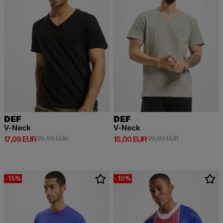
DEF
DEF
V-Neck
V-Neck
Derzeitiger Preis: 17,09 EUR
Aktionspreis: 29,99 EUR
Derzeitiger Preis: 15,00 EUR
Aktionspreis: 
17,09 EUR
29,99 EUR
15,00 EUR
29,99 EUR
-15%
-10%