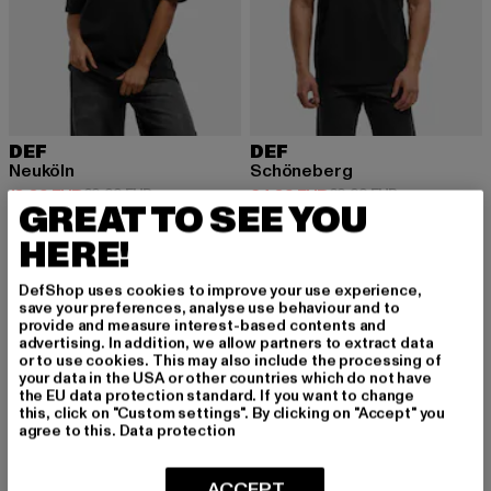
DEF
DEF
Neuköln
Schöneberg
Derzeitiger Preis: 18,89 EUR
Aktionspreis: 29,99 EUR
Derzeitiger Preis: 24,89 EUR
Aktionspreis:
18,89 EUR
29,99 EUR
24,89 EUR
29,99 EUR
GREAT TO SEE YOU
HERE!
DefShop uses cookies to improve your use experience,
save your preferences, analyse use behaviour and to
provide and measure interest-based contents and
MELDE DICH AN, UM
advertising. In addition, we allow partners to extract data
or to use cookies. This may also include the processing of
INSPIRIERT ZU BLEI
your data in the USA or other countries which do not have
the EU data protection standard. If you want to change
this, click on "Custom settings". By clicking on "Accept" you
BEN!
agree to this.
Data protection
Melde dich hier für unseren Newsletter an und
ACCEPT