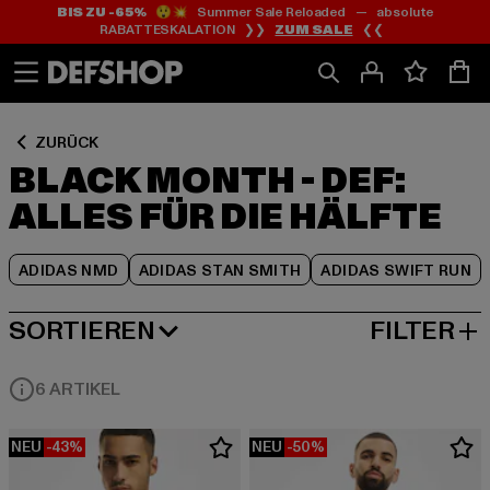
BIS ZU -65%
😲💥 Summer Sale Reloaded — absolute
Zum
Zum
Zum
RABATTESKALATION ❯❯
ZUM SALE
❮❮
Inhalt
Fußzeile
Produktraster
springen
springen
springen
ZURÜCK
BLACK MONTH - DEF:
ALLES FÜR DIE HÄLFTE
ADIDAS NMD
ADIDAS STAN SMITH
ADIDAS SWIFT RUN
SORTIEREN
FILTER
BELIEBTESTE
6 ARTIKEL
NEU
-43%
NEU
-50%