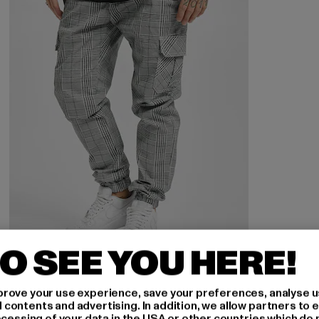
O SEE YOU HERE!
URBAN CLASSICS
AOP Glencheck
rove your use experience, save your preferences, analyse u
ontents and advertising. In addition, we allow partners to e
Derzeitiger Preis: 39,04 EUR
Aktionspreis: 54,99 EUR
39,04 EUR
54,99 EUR
ocessing of your data in the USA or other countries which do 