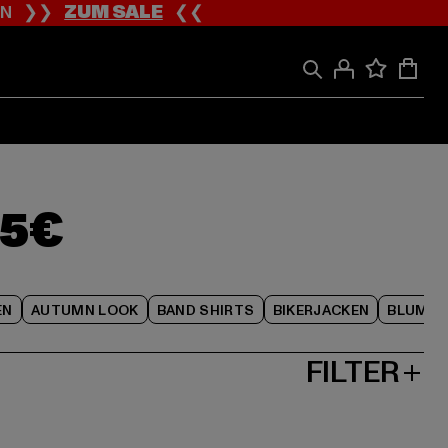
ION ❯❯
ZUM SALE
❮❮
35€
EN
AUTUMN LOOK
BAND SHIRTS
BIKERJACKEN
BLUME
FILTER