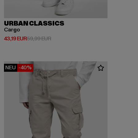
URBAN CLASSICS
Cargo
Derzeitiger Preis: 43,19 EUR
Aktionspreis: 59,99 EUR
43,19 EUR
59,99 EUR
NEU
-40%