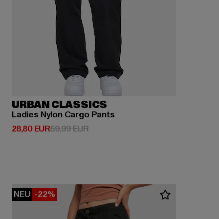
URBAN CLASSICS
Ladies Nylon Cargo Pants
Derzeitiger Preis: 28,80 EUR
Aktionspreis: 59,99 EUR
28,80 EUR
59,99 EUR
NEU
-22%