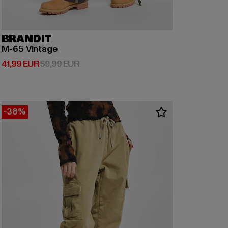
BRANDIT
M-65 Vintage
Derzeitiger Preis: 41,99 EUR
Aktionspreis: 59,99 EUR
41,99 EUR
59,99 EUR
-38%