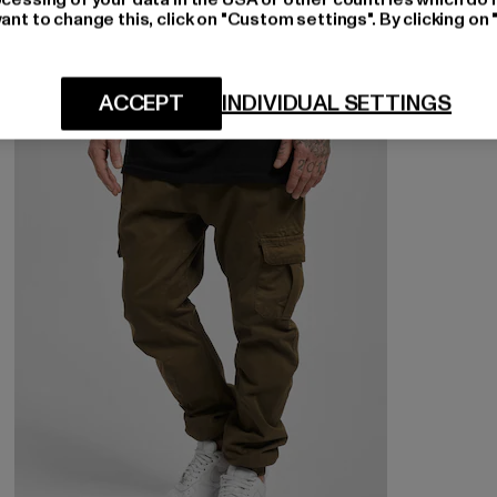
ant to change this, click on "Custom settings". By clicking on 
NEU
-28%
ACCEPT
INDIVIDUAL SETTINGS