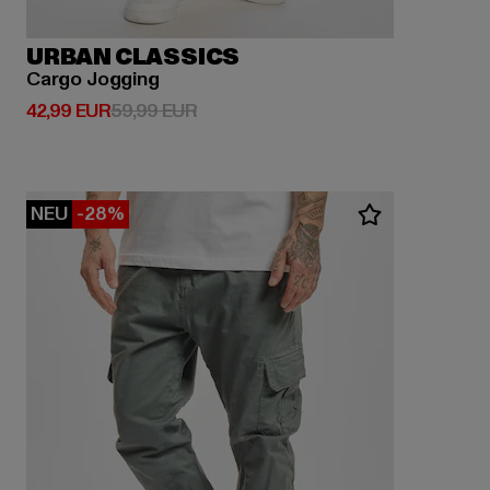
URBAN CLASSICS
Cargo Jogging
Derzeitiger Preis: 42,99 EUR
Aktionspreis: 59,99 EUR
42,99 EUR
59,99 EUR
NEU
-28%