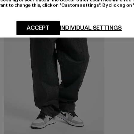
ant to change this, click on "Custom settings". By clicking on 
NEU
-30%
ACCEPT
INDIVIDUAL SETTINGS