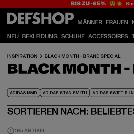
BIS ZU -65%
😲💥 Sum
MÄNNER
FRAUEN
NEU
BEKLEIDUNG
SCHUHE
ACCESSOIRES
INSPIRATION
BLACK MONTH - BRAND SPECIAL
BLACK MONTH -
ADIDAS NMD
ADIDAS STAN SMITH
ADIDAS SWIFT RUN
SORTIEREN NACH:
BELIEBTE
195 ARTIKEL