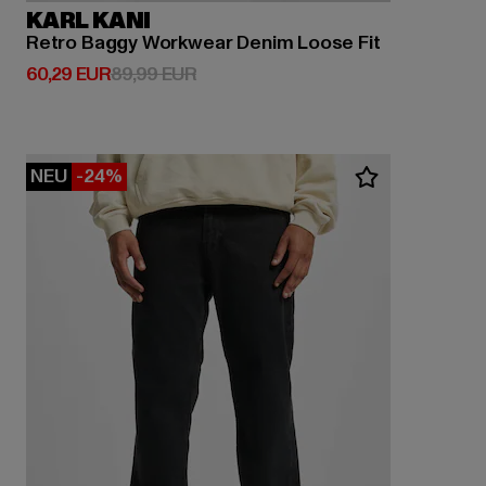
KARL KANI
Retro Baggy Workwear Denim Loose Fit
Derzeitiger Preis: 60,29 EUR
Aktionspreis: 89,99 EUR
60,29 EUR
89,99 EUR
NEU
-24%