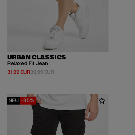
URBAN CLASSICS
Relaxed Fit Jean
Derzeitiger Preis: 31,99 EUR
Aktionspreis: 39,99 EUR
31,99 EUR
39,99 EUR
NEU
-35%