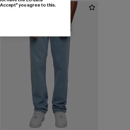
"Accept" you agree to this.
-40%