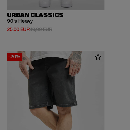
URBAN CLASSICS
90's Heavy
Derzeitiger Preis: 25,00 EUR
Aktionspreis: 49,99 EUR
25,00 EUR
49,99 EUR
-20%