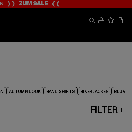
ION ❯❯
ZUM SALE
❮❮
EN
AUTUMN LOOK
BAND SHIRTS
BIKERJACKEN
BLUME
FILTER