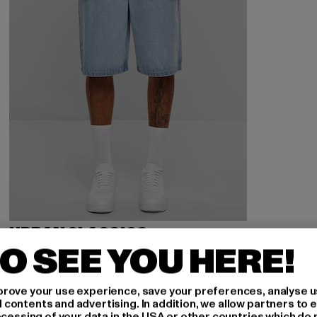
URBAN CLASSICS
90's Heavy Denim
O SEE YOU HERE!
Derzeitiger Preis: 25,99 EUR
Aktionspreis: 49,99 EUR
25,99 EUR
49,99 EUR
rove your use experience, save your preferences, analyse u
ontents and advertising. In addition, we allow partners to e
ocessing of your data in the USA or other countries which do 