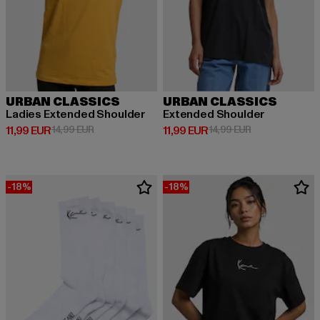
URBAN CLASSICS
URBAN CLASSICS
Ladies Extended Shoulder
Extended Shoulder
Derzeitiger Preis: 11,99 EUR
Aktionspreis: 14,99 EUR
Derzeitiger Preis: 11,99 EUR
Aktionspreis: 1
11,99 EUR
14,99 EUR
11,99 EUR
14,99 EUR
-18%
-18%