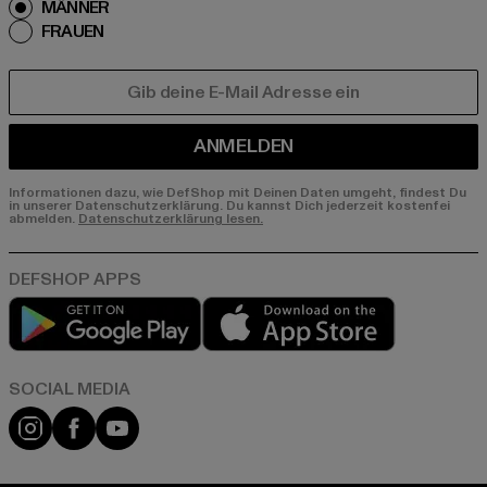
MÄNNER
FRAUEN
E-MAIL
ANMELDEN
Informationen dazu, wie DefShop mit Deinen Daten umgeht, findest Du
in unserer Datenschutzerklärung. Du kannst Dich jederzeit kostenfei
abmelden.
Datenschutzerklärung lesen.
Play market
App store
Instagram
Facebook
YouTube