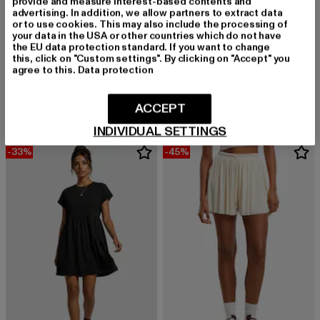
provide and measure interest-based contents and
advertising. In addition, we allow partners to extract data
or to use cookies. This may also include the processing of
your data in the USA or other countries which do not have
the EU data protection standard. If you want to change
this, click on "Custom settings". By clicking on "Accept" you
KARL KANI
URBAN CLASSICS
agree to this.
Data protection
Kk Signature
Turtle Extended
Derzeitiger Preis: 21,89 EUR
Aktionspreis: 
21,89 EUR
29,99 EUR
Derzeitiger Preis: 14,10 EUR
Aktionspreis: 29,99 EUR
14,10 EUR
29,99 EUR
ACCEPT
INDIVIDUAL SETTINGS
-33%
-45%