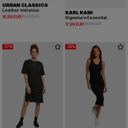
URBAN CLASSICS
Leather Imitation
KARL KANI
Derzeitiger Preis: 10,99 EUR
Aktionspreis: 19,99 EUR
10,99 EUR
19,99 EUR
Signature Essential
Derzeitiger Preis: 17,99 EUR
Aktionspreis: 1
17,99 EUR
19,99 EUR
-37%
-34%