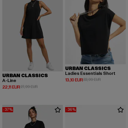
URBAN CLASSICS
Ladies Essentials Short
URBAN CLASSICS
Derzeitiger Preis: 13,10 EUR
Aktionspreis: 2
13,10 EUR
22,99 EUR
A-Line
Derzeitiger Preis: 22,11 EUR
Aktionspreis: 27,99 EUR
22,11 EUR
27,99 EUR
-37%
-36%