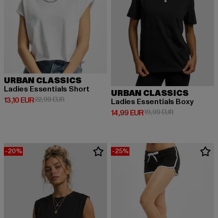
URBAN CLASSICS
Ladies Essentials Short
URBAN CLASSICS
Derzeitiger Preis: 13,10 EUR
Aktionspreis: 22,99 EUR
13,10 EUR
22,99 EUR
Ladies Essentials Boxy
Derzeitiger Preis: 14,99 EUR
Aktionspreis: 
14,99 EUR
19,99 EUR
-20%
-25%