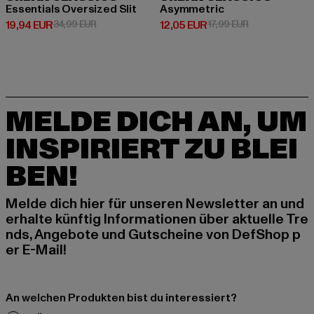
Essentials Oversized Slit
Asymmetric
Derzeitiger Preis: 19,94 EUR
Aktionspreis: 34,99 EUR
Derzeitiger Preis: 12,05 EUR
Aktionspreis: 1
19,94 EUR
34,99 EUR
12,05 EUR
17,99 EUR
MELDE DICH AN, UM
INSPIRIERT ZU BLEI
BEN!
Melde dich hier für unseren Newsletter an und
erhalte künftig Informationen über aktuelle Tre
nds, Angebote und Gutscheine von DefShop p
er E-Mail!
An welchen Produkten bist du interessiert?