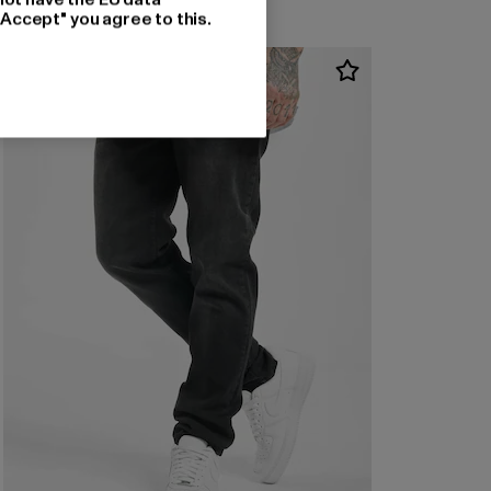
"Accept" you agree to this.
NEU
-27%