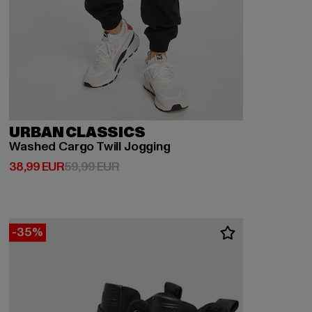
URBAN CLASSICS
Washed Cargo Twill Jogging
Derzeitiger Preis: 38,99 EUR
Aktionspreis: 59,99 EUR
38,99 EUR
59,99 EUR
-35%