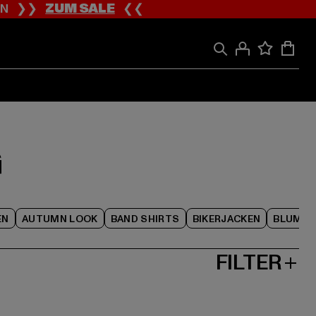
ION ❯❯
ZUM SALE
❮❮
G
EN
AUTUMN LOOK
BAND SHIRTS
BIKERJACKEN
BLUME
FILTER