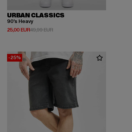
URBAN CLASSICS
90's Heavy
Derzeitiger Preis: 25,00 EUR
Aktionspreis: 49,99 EUR
25,00 EUR
49,99 EUR
-25%