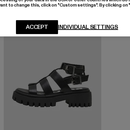
ant to change this, click on "Custom settings". By clicking on 
-32%
ACCEPT
INDIVIDUAL SETTINGS