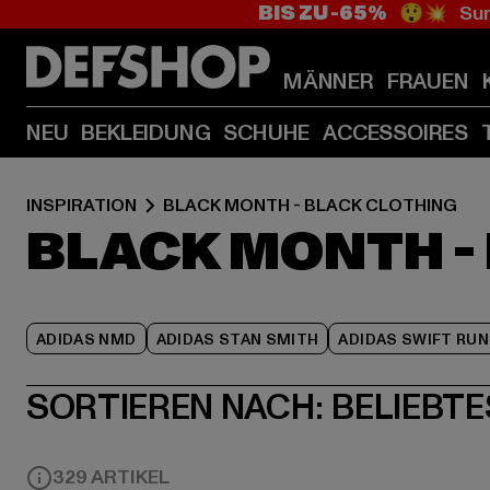
BIS ZU -65%
😲💥 Sum
MÄNNER
FRAUEN
NEU
BEKLEIDUNG
SCHUHE
ACCESSOIRES
INSPIRATION
BLACK MONTH - BLACK CLOTHING
BLACK MONTH -
ADIDAS NMD
ADIDAS STAN SMITH
ADIDAS SWIFT RUN
SORTIEREN NACH:
BELIEBTE
329 ARTIKEL