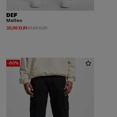
DEF
Matteo
Derzeitiger Preis: 35,99 EUR
Aktionspreis: 49,99 EUR
35,99 EUR
49,99 EUR
-60%