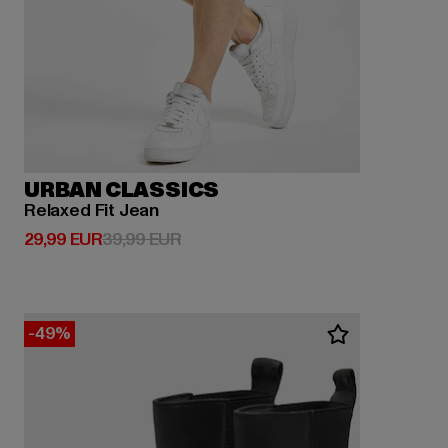
URBAN CLASSICS
Relaxed Fit Jean
Derzeitiger Preis: 29,99 EUR
Aktionspreis: 39,99 EUR
29,99 EUR
39,99 EUR
-49%