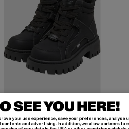
O SEE YOU HERE!
BUFFALO
ZANOS NC MID
rove your use experience, save your preferences, analyse u
Derzeitiger Preis: 71,49 EUR
Aktionspreis: 109,99 EUR
71,49 EUR
109,99 EUR
ontents and advertising. In addition, we allow partners to e
ocessing of your data in the USA or other countries which do 