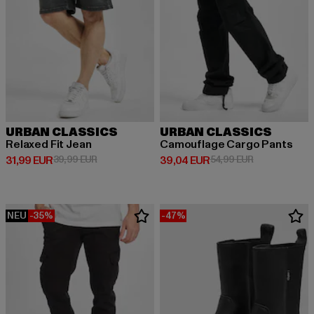
URBAN CLASSICS
URBAN CLASSICS
Relaxed Fit Jean
Camouflage Cargo Pants
Derzeitiger Preis: 31,99 EUR
Aktionspreis: 39,99 EUR
Derzeitiger Preis: 39,04 EUR
Aktionspreis:
31,99 EUR
39,99 EUR
39,04 EUR
54,99 EUR
NEU
-35%
-47%