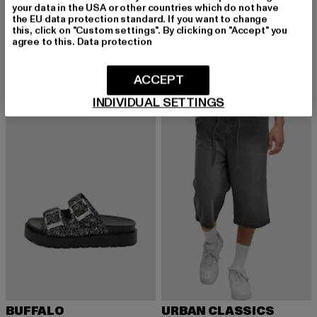
your data in the USA or other countries which do not have
BUFFALO
BUFFALO
the EU data protection standard. If you want to change
ZORA LACE UP MID - VEGAN NAPPA
Bliss One
this, click on "Custom settings". By clicking on "Accept" you
Derzeitiger Preis: 76,99 EUR
Aktionspreis: 109,99 EUR
Derzeitiger Preis: 78,29 EUR
Aktionspreis:
76,99 EUR
109,99 EUR
78,29 EUR
89,99 EUR
agree to this.
Data protection
ACCEPT
-12%
-11%
INDIVIDUAL SETTINGS
BUFFALO
URBAN CLASSICS