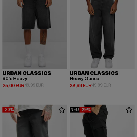
URBAN CLASSICS
URBAN CLASSICS
90's Heavy
Heavy Ounce
Derzeitiger Preis: 25,00 EUR
Aktionspreis: 49,99 EUR
Derzeitiger Preis: 38,99 EUR
Aktionspreis:
25,00 EUR
49,99 EUR
38,99 EUR
49,99 EUR
-20%
NEU
-29%