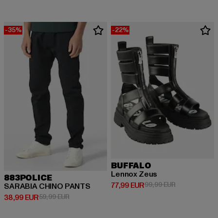
-35%
-22%
BUFFALO
Lennox Zeus
883POLICE
Derzeitiger Preis: 77,99 EUR
Aktionspreis:
77,99 EUR
99,99 EUR
SARABIA CHINO PANTS
Derzeitiger Preis: 38,99 EUR
Aktionspreis: 59,99 EUR
38,99 EUR
59,99 EUR