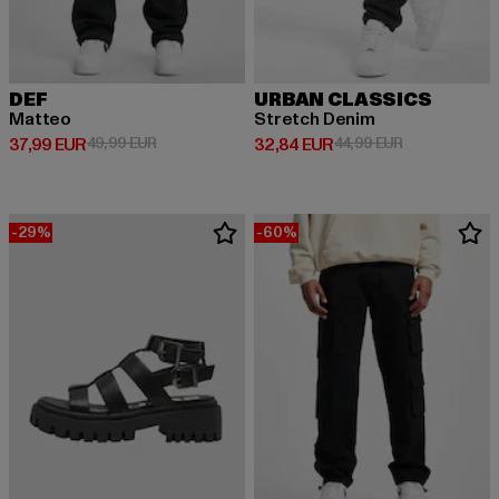
DEF
URBAN CLASSICS
Matteo
Stretch Denim
Derzeitiger Preis: 37,99 EUR
Aktionspreis: 49,99 EUR
Derzeitiger Preis: 32,84 EUR
Aktionspreis:
37,99 EUR
49,99 EUR
32,84 EUR
44,99 EUR
-29%
-60%