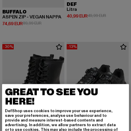
DEF
Litra
BUFFALO
Derzeitiger Preis: 40,99 EUR
Aktionspreis:
40,99 EUR
49,99 EUR
ASPEN ZIP - VEGAN NAPPA
Derzeitiger Preis: 74,69 EUR
Aktionspreis: 89,99 EUR
74,69 EUR
89,99 EUR
-30%
-13%
GREAT TO SEE YOU
HERE!
DefShop uses cookies to improve your use experience,
save your preferences, analyse use behaviour and to
provide and measure interest-based contents and
advertising. In addition, we allow partners to extract data
or to use cookies. This may also include the processing of