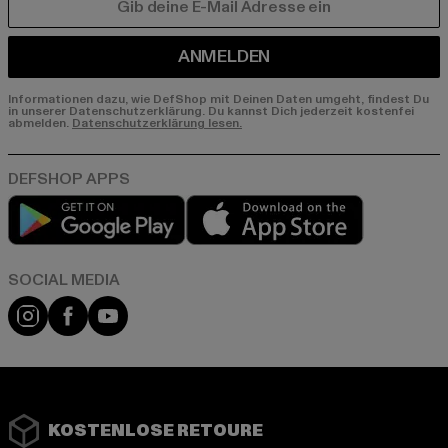
E-MAIL
ANMELDEN
Informationen dazu, wie DefShop mit Deinen Daten umgeht, findest Du
in unserer Datenschutzerklärung. Du kannst Dich jederzeit kostenfei
abmelden.
Datenschutzerklärung lesen.
Play market
App store
Instagram
Facebook
YouTube
KOSTENLOSE RETOURE