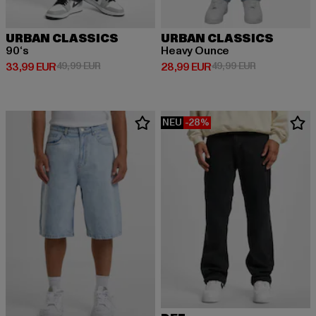
URBAN CLASSICS
URBAN CLASSICS
90‘s
Heavy Ounce
Derzeitiger Preis: 33,99 EUR
Aktionspreis: 49,99 EUR
Derzeitiger Preis: 28,99 EUR
Aktionspreis:
33,99 EUR
49,99 EUR
28,99 EUR
49,99 EUR
NEU
-28%