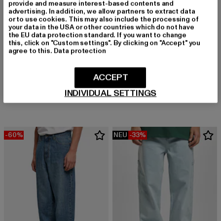
provide and measure interest-based contents and
advertising. In addition, we allow partners to extract data
or to use cookies. This may also include the processing of
your data in the USA or other countries which do not have
the EU data protection standard. If you want to change
this, click on "Custom settings". By clicking on "Accept" you
agree to this.
Data protection
ACCEPT
2Y STUDIOS
BUFFALO
Junan Baggy Basic Shorts
ZANOS NC MID
INDIVIDUAL SETTINGS
Derzeitiger Preis: 37,99 EUR
Derzeitiger Preis: 71,49 EUR
Aktionspreis:
37,99 EUR
71,49 EUR
109,99 EUR
-60%
NEU
-33%