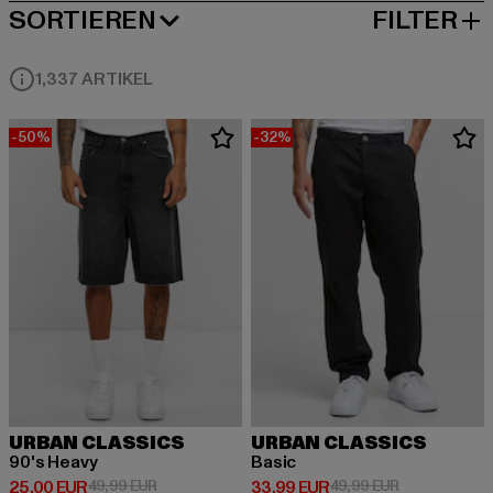
SORTIEREN
FILTER
BELIEBTESTE
1,337 ARTIKEL
-50%
-32%
URBAN CLASSICS
URBAN CLASSICS
90's Heavy
Basic
Derzeitiger Preis: 25,00 EUR
Aktionspreis: 49,99 EUR
Derzeitiger Preis: 33,99 EUR
Aktionspreis:
25,00 EUR
49,99 EUR
33,99 EUR
49,99 EUR