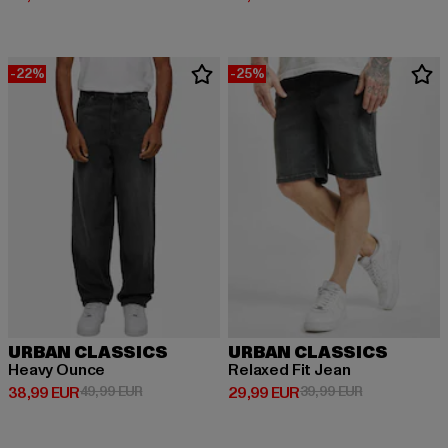
-22%
-25%
URBAN CLASSICS
URBAN CLASSICS
Heavy Ounce
Relaxed Fit Jean
Derzeitiger Preis: 38,99 EUR
Aktionspreis: 49,99 EUR
Derzeitiger Preis: 29,99 EUR
Aktionspreis:
38,99 EUR
49,99 EUR
29,99 EUR
39,99 EUR