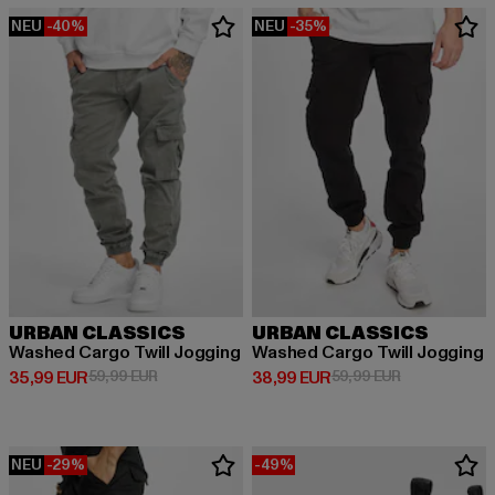
NEU
-40%
NEU
-35%
URBAN CLASSICS
URBAN CLASSICS
Washed Cargo Twill Jogging
Washed Cargo Twill Jogging
Derzeitiger Preis: 35,99 EUR
Aktionspreis: 59,99 EUR
Derzeitiger Preis: 38,99 EUR
Aktionspreis:
35,99 EUR
59,99 EUR
38,99 EUR
59,99 EUR
NEU
-29%
-49%