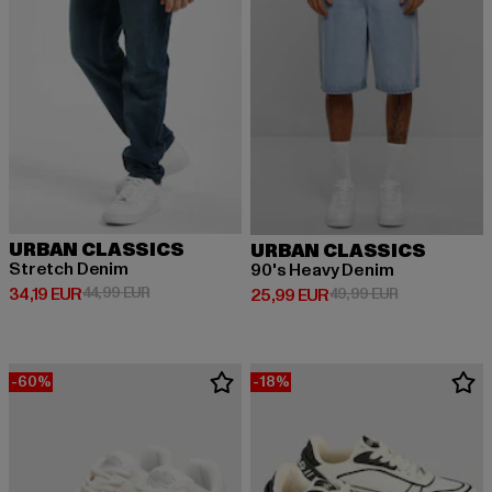
URBAN CLASSICS
URBAN CLASSICS
Stretch Denim
90's Heavy Denim
Derzeitiger Preis: 34,19 EUR
Aktionspreis: 44,99 EUR
34,19 EUR
44,99 EUR
Derzeitiger Preis: 25,99 EUR
Aktionspreis:
25,99 EUR
49,99 EUR
-60%
-18%