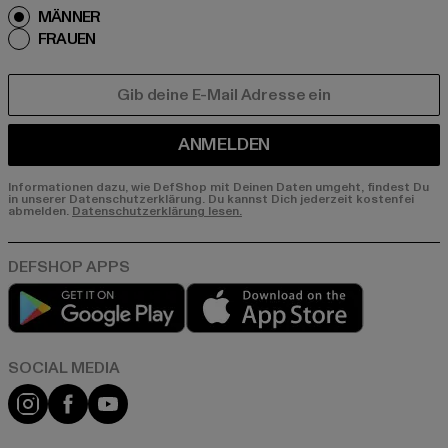
MÄNNER
FRAUEN
E-MAIL
ANMELDEN
Informationen dazu, wie DefShop mit Deinen Daten umgeht, findest Du
in unserer Datenschutzerklärung. Du kannst Dich jederzeit kostenfei
abmelden.
Datenschutzerklärung lesen.
Play market
App store
Instagram
Facebook
YouTube