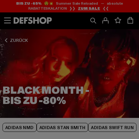
BIS ZU -65%
😲💥 Summer Sale Reloaded — absolute
Zum
Zum
Zum
RABATTESKALATION ❯❯
ZUM SALE
❮❮
Inhalt
Fußzeile
Produktraster
springen
springen
springen
ZURÜCK
BLACK MONTH -
ADIDAS NMD
ADIDAS STAN SMITH
ADIDAS SWIFT RUN