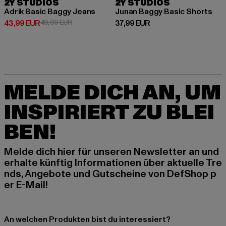
2Y STUDIOS
2Y STUDIOS
Adrik Basic Baggy Jeans
Junan Baggy Basic Shorts
Derzeitiger Preis: 43,99 EUR
Aktionspreis: 49,99 EUR
Derzeitiger Preis: 37,99 EUR
43,99 EUR
49,99 EUR
37,99 EUR
MELDE DICH AN, UM
INSPIRIERT ZU BLEI
BEN!
Melde dich hier für unseren Newsletter an und
erhalte künftig Informationen über aktuelle Tre
nds, Angebote und Gutscheine von DefShop p
er E-Mail!
An welchen Produkten bist du interessiert?