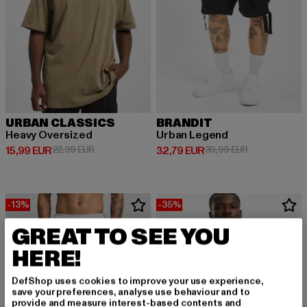
URBAN CLASSICS
BRANDIT
Heavy Oversized
Urban Legend
Derzeitiger Preis: 15,99 EUR
Aktionspreis: 22,99 EUR
Derzeitiger Preis: 32,79 EUR
Aktionspreis:
15,99 EUR
22,99 EUR
32,79 EUR
39,99 EUR
-13%
-35%
GREAT TO SEE YOU
HERE!
DefShop uses cookies to improve your use experience,
save your preferences, analyse use behaviour and to
provide and measure interest-based contents and