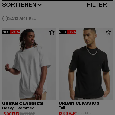
SORTIEREN
FILTER
BELIEBTESTE
3,513 ARTIKEL
NEU
-30%
NEU
-35%
URBAN CLASSICS
URBAN CLASSICS
Tall
Heavy Oversized
Derzeitiger Preis: 12,99 EUR
Aktionspreis: 
12,99 EUR
19,99 EUR
Derzeitiger Preis: 15,99 EUR
Aktionspreis: 22,99 EUR
15,99 EUR
22,99 EUR