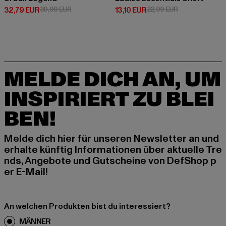
Derzeitiger Preis: 32,79 EUR
Aktionspreis: 39,99 EUR
Derzeitiger Preis: 13,10 EUR
Aktionspreis: 2
32,79 EUR
39,99 EUR
13,10 EUR
22,99 EUR
MELDE DICH AN, UM
INSPIRIERT ZU BLEI
BEN!
Melde dich hier für unseren Newsletter an und
erhalte künftig Informationen über aktuelle Tre
nds, Angebote und Gutscheine von DefShop p
er E-Mail!
An welchen Produkten bist du interessiert?
MÄNNER