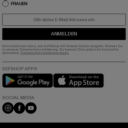
FRAUEN
E-MAIL
ANMELDEN
Informationen dazu, wie DefShop mit Deinen Daten umgeht, findest Du
in unserer Datenschutzerklärung. Du kannst Dich jederzeit kostenfei
abmelden.
Datenschutzerklärung lesen.
Play market
App store
Instagram
Facebook
YouTube