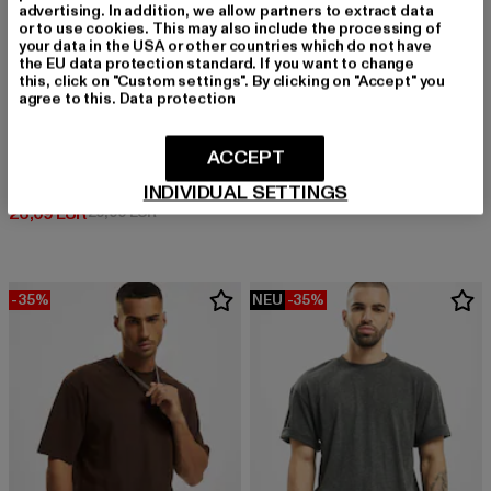
advertising. In addition, we allow partners to extract data
or to use cookies. This may also include the processing of
your data in the USA or other countries which do not have
the EU data protection standard. If you want to change
this, click on "Custom settings". By clicking on "Accept" you
agree to this.
Data protection
URBAN CLASSICS
ACCEPT
Tall
URBAN CLASSICS
Derzeitiger Preis: 12,99 EUR
Aktionspreis: 
12,99 EUR
19,99 EUR
Stripes Mesh
INDIVIDUAL SETTINGS
Derzeitiger Preis: 26,09 EUR
Aktionspreis: 29,99 EUR
26,09 EUR
29,99 EUR
-35%
NEU
-35%