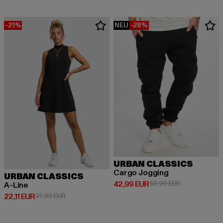
-21%
NEU
-28%
URBAN CLASSICS
Cargo Jogging
URBAN CLASSICS
Derzeitiger Preis: 42,99 EUR
Aktionspreis:
42,99 EUR
59,99 EUR
A-Line
Derzeitiger Preis: 22,11 EUR
Aktionspreis: 27,99 EUR
22,11 EUR
27,99 EUR