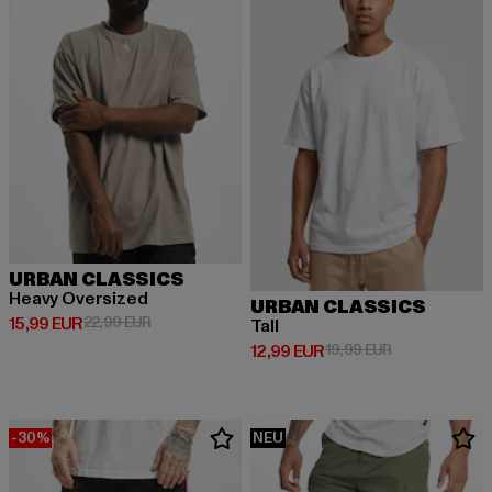
URBAN CLASSICS
Heavy Oversized
URBAN CLASSICS
Derzeitiger Preis: 15,99 EUR
Aktionspreis: 22,99 EUR
15,99 EUR
22,99 EUR
Tall
Derzeitiger Preis: 12,99 EUR
Aktionspreis: 
12,99 EUR
19,99 EUR
-30%
NEU