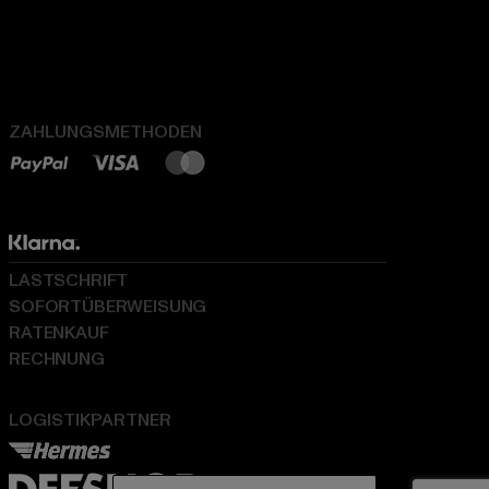
ZAHLUNGSMETHODEN
LASTSCHRIFT
SOFORTÜBERWEISUNG
RATENKAUF
RECHNUNG
LOGISTIKPARTNER