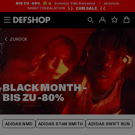
BIS ZU -65%
😲💥 Summer Sale Reloaded — absolute
Zum
Zum
Zum
RABATTESKALATION ❯❯
ZUM SALE
❮❮
Inhalt
Fußzeile
Produktraster
springen
springen
springen
ZURÜCK
BLACK MONTH -
ADIDAS NMD
ADIDAS STAN SMITH
ADIDAS SWIFT RUN