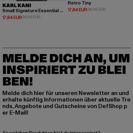
Retro Tiny
KARL KANI
Derzeitiger Preis: 17,84 EUR
Aktionspreis: 
17,84 EUR
34,99 EUR
Small Signature Essential Racer Rib
Derzeitiger Preis: 17,84 EUR
Aktionspreis: 34,99 EUR
17,84 EUR
34,99 EUR
MELDE DICH AN, UM
INSPIRIERT ZU BLEI
BEN!
Melde dich hier für unseren Newsletter an und
erhalte künftig Informationen über aktuelle Tre
nds, Angebote und Gutscheine von DefShop p
er E-Mail!