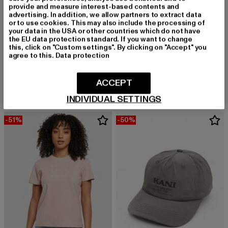
provide and measure interest-based contents and
advertising. In addition, we allow partners to extract data
or to use cookies. This may also include the processing of
your data in the USA or other countries which do not have
the EU data protection standard. If you want to change
this, click on "Custom settings". By clicking on "Accept" you
agree to this.
Data protection
KARL KANI
KARL KANI
Crinkle High Leg
Small Signature Gathering Rib
Derzeitiger Preis: ab 14,10 EUR
Aktionspreis: 29,99 EUR
Derzeitiger Preis: 24,00 EUR
Aktionspreis:
ab
14,10 EUR
29,99 EUR
24,00 EUR
49,99 EUR
ACCEPT
INDIVIDUAL SETTINGS
-51%
-50%