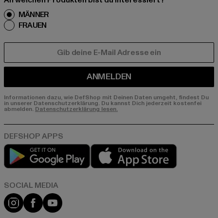
An welchen Produkten bist du interessiert?
MÄNNER
FRAUEN
E-MAIL
ANMELDEN
Informationen dazu, wie DefShop mit Deinen Daten umgeht, findest Du
in unserer Datenschutzerklärung. Du kannst Dich jederzeit kostenfei
abmelden.
Datenschutzerklärung lesen.
Play market
App store
Instagram
Facebook
YouTube