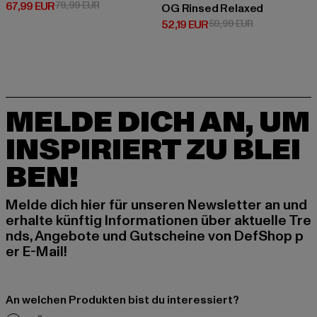
Derzeitiger Preis: 67,99 EUR
Aktionspreis: 79,99 EUR
67,99 EUR
79,99 EUR
OG Rinsed Relaxed
Derzeitiger Preis: 52,19 EUR
Aktionspreis: 
52,19 EUR
59,99 EUR
MELDE DICH AN, UM
INSPIRIERT ZU BLEI
BEN!
Melde dich hier für unseren Newsletter an und
erhalte künftig Informationen über aktuelle Tre
nds, Angebote und Gutscheine von DefShop p
er E-Mail!
An welchen Produkten bist du interessiert?