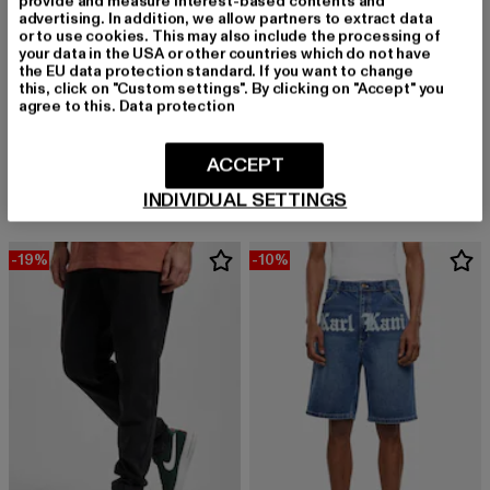
provide and measure interest-based contents and
advertising. In addition, we allow partners to extract data
or to use cookies. This may also include the processing of
your data in the USA or other countries which do not have
the EU data protection standard. If you want to change
this, click on "Custom settings". By clicking on "Accept" you
KARL KANI
agree to this.
Data protection
Color Spray Denim
KARL KANI
Derzeitiger Preis: 61,19 EUR
Aktionspreis: 
61,19 EUR
89,99 EUR
Small Signature Tapered Five Pocket Denim
ACCEPT
Derzeitiger Preis: 67,49 EUR
Aktionspreis: 74,99 EUR
67,49 EUR
74,99 EUR
INDIVIDUAL SETTINGS
-19%
-10%