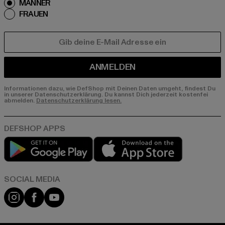
MÄNNER
FRAUEN
E-MAIL
ANMELDEN
Informationen dazu, wie DefShop mit Deinen Daten umgeht, findest Du
in unserer Datenschutzerklärung. Du kannst Dich jederzeit kostenfei
abmelden.
Datenschutzerklärung lesen.
Play market
App store
Instagram
Facebook
YouTube