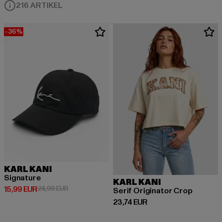
216 ARTIKEL
-36%
KARL KANI
Signature
KARL KANI
Derzeitiger Preis: 15,99 EUR
Aktionspreis: 24,99 EUR
15,99 EUR
24,99 EUR
Serif Originator Crop
Derzeitiger Preis: 23,74 EUR
23,74 EUR