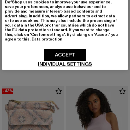
DefShop uses cookies to improve your use experience,
save your preferences, analyse use behaviour and to
provide and measure interest-based contents and
advertising. In addition, we allow partners to extract data
or to use cookies. This may also include the processing of
your data in the USA or other countries which do not have
the EU data protection standard. If you want to change
this, click on "Custom settings". By clicking on "Accept" you
agree to this.
Data protection
ACCEPT
KARL KANI
KARL KANI
Signature Striped 3 Pack
Signature Three Pack
INDIVIDUAL SETTINGS
Derzeitiger Preis: 13,99 EUR
Aktionspreis: 19,99 EUR
Derzeitiger Preis: 15,99 EUR
Aktionspreis: 
13,99 EUR
19,99 EUR
15,99 EUR
19,99 EUR
-43%