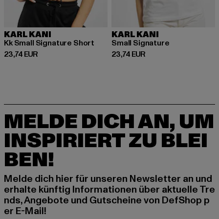
KARL KANI
KARL KANI
Kk Small Signature Short
Small Signature
Derzeitiger Preis: 23,74 EUR
Derzeitiger Preis: 23,74 EUR
23,74 EUR
23,74 EUR
MELDE DICH AN, UM
INSPIRIERT ZU BLEI
BEN!
Melde dich hier für unseren Newsletter an und
erhalte künftig Informationen über aktuelle Tre
nds, Angebote und Gutscheine von DefShop p
er E-Mail!