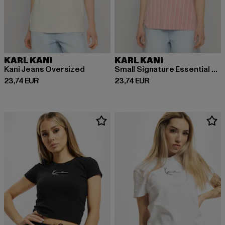
KARL KANI
KARL KANI
Kani Jeans Oversized
Small Signature Essential Pinstripe OS Tee
Derzeitiger Preis: 23,74 EUR
Derzeitiger Preis: 23,74 EUR
23,74 EUR
23,74 EUR