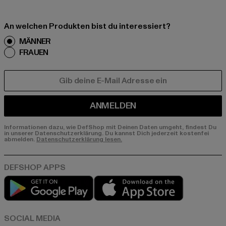
An welchen Produkten bist du interessiert?
MÄNNER
FRAUEN
E-MAIL
ANMELDEN
Informationen dazu, wie DefShop mit Deinen Daten umgeht, findest Du
in unserer Datenschutzerklärung. Du kannst Dich jederzeit kostenfei
abmelden.
Datenschutzerklärung lesen.
Play market
App store