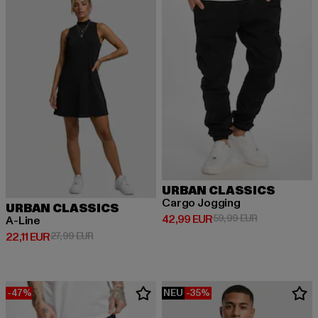
URBAN CLASSICS
Cargo Jogging
URBAN CLASSICS
Derzeitiger Preis: 42,99 EUR
Aktionspreis:
42,99 EUR
59,99 EUR
A-Line
Derzeitiger Preis: 22,11 EUR
Aktionspreis: 27,99 EUR
22,11 EUR
27,99 EUR
-47%
NEU
-35%