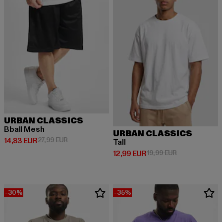
URBAN CLASSICS
Bball Mesh
URBAN CLASSICS
Derzeitiger Preis: 14,83 EUR
Aktionspreis: 27,99 EUR
14,83 EUR
27,99 EUR
Tall
Derzeitiger Preis: 12,99 EUR
Aktionspreis: 
12,99 EUR
19,99 EUR
-30%
-35%