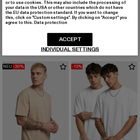
or to use cookies. This may also include the processing of
your data in the USA or other countries which do not have
the EU data protection standard. If you want to change
this, click on "Custom settings". By clicking on "Accept" you
agree to this.
Data protection
URBAN CLASSICS
URBAN CLASSICS
Tall
Tall Tee
ACCEPT
Derzeitiger Preis: 12,99 EUR
Aktionspreis: 19,99 EUR
Derzeitiger Preis: 12,99 EUR
Aktionspreis: 
12,99 EUR
19,99 EUR
12,99 EUR
19,99 EUR
INDIVIDUAL SETTINGS
NEU
-30%
-13%