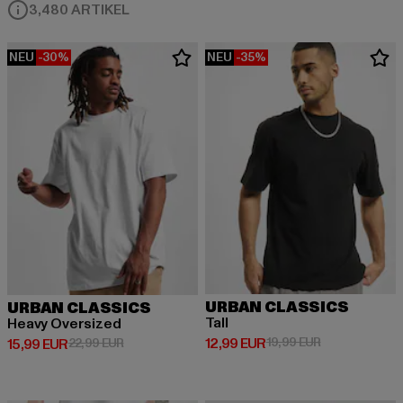
3,480 ARTIKEL
NEU
-30%
NEU
-35%
URBAN CLASSICS
URBAN CLASSICS
Tall
Heavy Oversized
Derzeitiger Preis: 12,99 EUR
Aktionspreis: 
12,99 EUR
19,99 EUR
Derzeitiger Preis: 15,99 EUR
Aktionspreis: 22,99 EUR
15,99 EUR
22,99 EUR