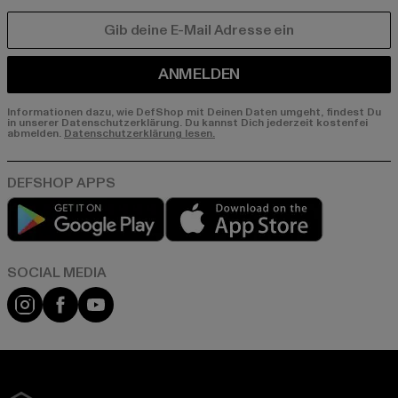
E-MAIL
ANMELDEN
Informationen dazu, wie DefShop mit Deinen Daten umgeht, findest Du
in unserer Datenschutzerklärung. Du kannst Dich jederzeit kostenfei
abmelden.
Datenschutzerklärung lesen.
Play market
App store
Instagram
Facebook
YouTube