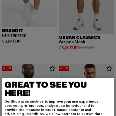
BRANDIT
BDU Ripstop
URBAN CLASSICS
Derzeitiger Preis: 33,24 EUR
33,24 EUR
Stripes Mesh
Derzeitiger Preis: 26,09 EUR
Aktionspreis:
26,09 EUR
29,99 EUR
-35%
-35%
GREAT TO SEE YOU
HERE!
DefShop uses cookies to improve your use experience,
save your preferences, analyse use behaviour and to
provide and measure interest-based contents and
advertising. In addition, we allow partners to extract data