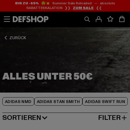
BIS ZU -65%
😲💥 Summer Sale Reloaded — absolute
Zum
Zum
Zum
RABATTESKALATION ❯❯
ZUM SALE
❮❮
Inhalt
Fußzeile
Produktraster
springen
springen
springen
ZURÜCK
ADIDAS NMD
ADIDAS STAN SMITH
ADIDAS SWIFT RUN
SORTIEREN
FILTER
BELIEBTESTE