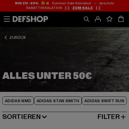
BIS ZU -65%
😲💥 Summer Sale Reloaded — absolute
Zum
Zum
Zum
RABATTESKALATION ❯❯
ZUM SALE
❮❮
Inhalt
Fußzeile
Produktraster
springen
springen
springen
ZURÜCK
ADIDAS NMD
ADIDAS STAN SMITH
ADIDAS SWIFT RUN
SORTIEREN
FILTER
BELIEBTESTE