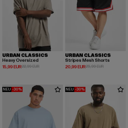
URBAN CLASSICS
URBAN CLASSICS
Heavy Oversized
Stripes Mesh Shorts
Derzeitiger Preis: 15,99 EUR
Aktionspreis: 22,99 EUR
Derzeitiger Preis: 20,99 EUR
Aktionspreis:
15,99 EUR
22,99 EUR
20,99 EUR
29,99 EUR
NEU
-30%
NEU
-30%