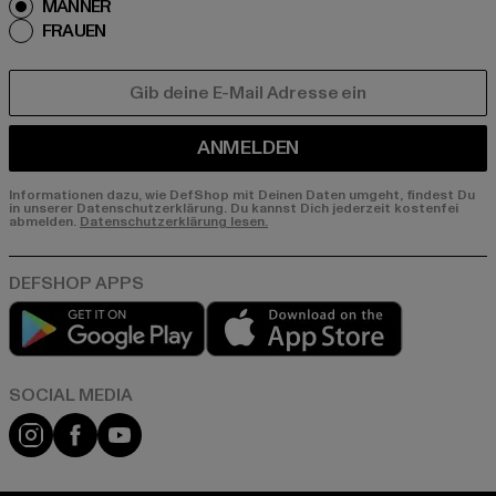
MÄNNER
FRAUEN
E-MAIL
ANMELDEN
Informationen dazu, wie DefShop mit Deinen Daten umgeht, findest Du
in unserer Datenschutzerklärung. Du kannst Dich jederzeit kostenfei
abmelden.
Datenschutzerklärung lesen.
Play market
App store
Instagram
Facebook
YouTube