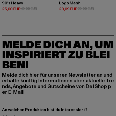
90's Heavy
Logo Mesh
Derzeitiger Preis: 25,00 EUR
Aktionspreis: 49,99 EUR
Derzeitiger Preis: 20,09 EUR
Aktionspreis:
25,00 EUR
49,99 EUR
20,09 EUR
29,99 EUR
MELDE DICH AN, UM
INSPIRIERT ZU BLEI
BEN!
Melde dich hier für unseren Newsletter an und
erhalte künftig Informationen über aktuelle Tre
nds, Angebote und Gutscheine von DefShop p
er E-Mail!
An welchen Produkten bist du interessiert?