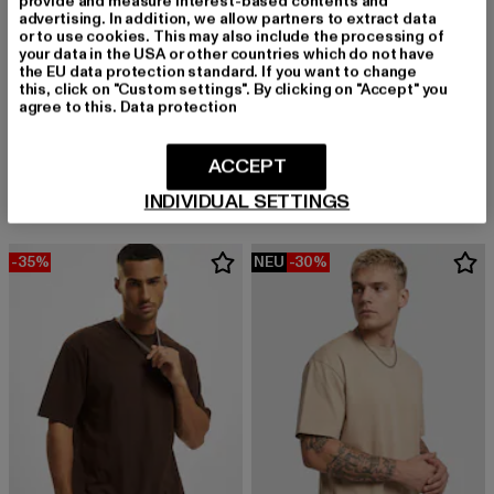
provide and measure interest-based contents and
advertising. In addition, we allow partners to extract data
or to use cookies. This may also include the processing of
your data in the USA or other countries which do not have
the EU data protection standard. If you want to change
this, click on "Custom settings". By clicking on "Accept" you
agree to this.
Data protection
FLEXFIT
URBAN CLASSICS
Wooly Combed
Tall Tee
ACCEPT
Derzeitiger Preis: 11,69 EUR
Aktionspreis: 14,99 EUR
Derzeitiger Preis: 12,99 EUR
Aktionspreis: 
11,69 EUR
14,99 EUR
12,99 EUR
19,99 EUR
INDIVIDUAL SETTINGS
-35%
NEU
-30%