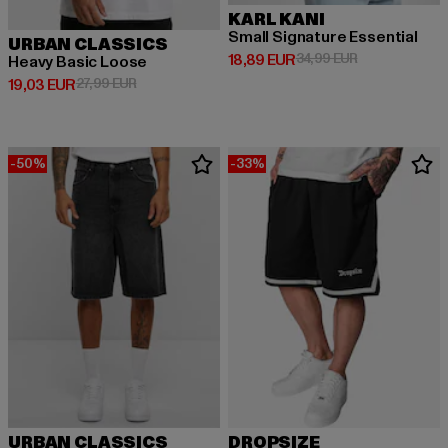
KARL KANI
Small Signature Essential
URBAN CLASSICS
Derzeitiger Preis: 18,89 EUR
Aktionspreis: 
18,89 EUR
34,99 EUR
Heavy Basic Loose
Derzeitiger Preis: 19,03 EUR
Aktionspreis: 27,99 EUR
19,03 EUR
27,99 EUR
-50%
-33%
URBAN CLASSICS
DROPSIZE