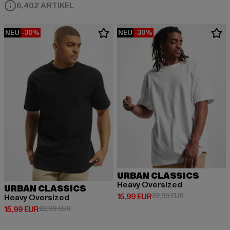
6,402 ARTIKEL
NEU
-30%
NEU
-30%
URBAN CLASSICS
Heavy Oversized
URBAN CLASSICS
Derzeitiger Preis: 15,99 EUR
Aktionspreis: 
15,99 EUR
22,99 EUR
Heavy Oversized
Derzeitiger Preis: 15,99 EUR
Aktionspreis: 22,99 EUR
15,99 EUR
22,99 EUR