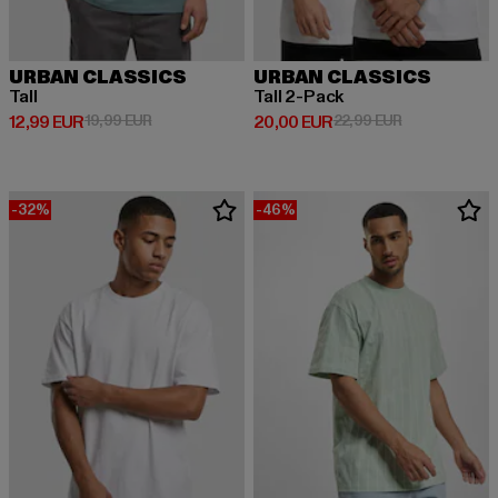
URBAN CLASSICS
URBAN CLASSICS
Tall
Tall 2-Pack
Derzeitiger Preis: 12,99 EUR
Aktionspreis: 19,99 EUR
Derzeitiger Preis: 20,00 EUR
Aktionspreis:
12,99 EUR
19,99 EUR
20,00 EUR
22,99 EUR
-32%
-46%