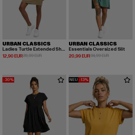
URBAN CLASSICS
URBAN CLASSICS
Ladies Turtle Extended Shoulder
Essentials Oversized Slit
Derzeitiger Preis: 12,90 EUR
Aktionspreis: 29,99 EUR
Derzeitiger Preis: 20,99 EUR
Aktionspreis:
12,90 EUR
29,99 EUR
20,99 EUR
34,99 EUR
-30%
NEU
-13%