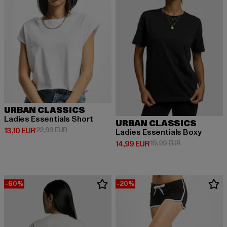
URBAN CLASSICS
Ladies Essentials Short
URBAN CLASSICS
Derzeitiger Preis: 13,10 EUR
Aktionspreis: 22,99 EUR
13,10 EUR
22,99 EUR
Ladies Essentials Boxy
Derzeitiger Preis: 14,99 EUR
Aktionspreis: 
14,99 EUR
19,99 EUR
-60%
-20%