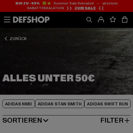
BIS ZU -65%
😲💥 Summer Sale Reloaded — absolute
Zum
Zum
Zum
RABATTESKALATION ❯❯
ZUM SALE
❮❮
Inhalt
Fußzeile
Produktraster
springen
springen
springen
ZURÜCK
ADIDAS NMD
ADIDAS STAN SMITH
ADIDAS SWIFT RUN
SORTIEREN
FILTER
BELIEBTESTE