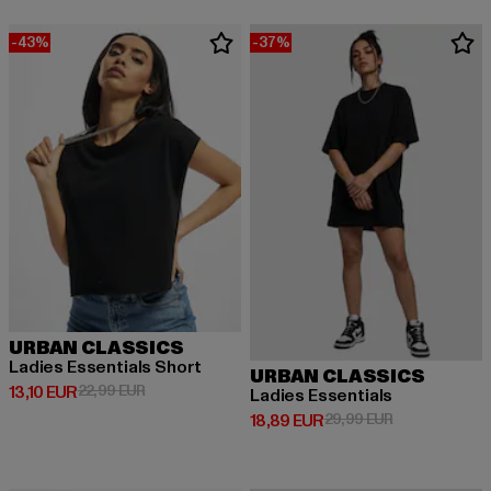
-43%
-37%
URBAN CLASSICS
Ladies Essentials Short
URBAN CLASSICS
Derzeitiger Preis: 13,10 EUR
Aktionspreis: 22,99 EUR
13,10 EUR
22,99 EUR
Ladies Essentials
Derzeitiger Preis: 18,89 EUR
Aktionspreis: 
18,89 EUR
29,99 EUR