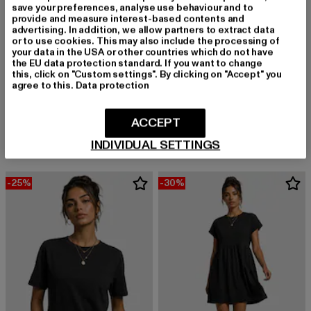
save your preferences, analyse use behaviour and to
provide and measure interest-based contents and
advertising. In addition, we allow partners to extract data
or to use cookies. This may also include the processing of
your data in the USA or other countries which do not have
the EU data protection standard. If you want to change
this, click on "Custom settings". By clicking on "Accept" you
URBAN CLASSICS
agree to this.
Data protection
Ladies Essentials Short
BUFFALO
Derzeitiger Preis: 13,10 EUR
Aktionspreis: 22,99 EUR
13,10 EUR
22,99 EUR
ZANOS CHELSEA HI - VEGAN NAPPA
ACCEPT
Derzeitiger Preis: 47,69 EUR
Aktionspreis:
47,69 EUR
89,99 EUR
INDIVIDUAL SETTINGS
-25%
-30%