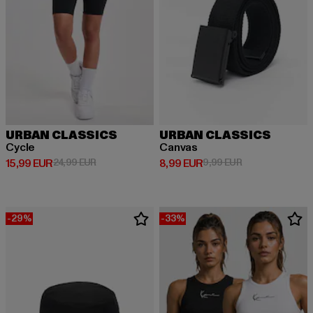
URBAN CLASSICS
URBAN CLASSICS
Cycle
Canvas
Derzeitiger Preis: 15,99 EUR
Aktionspreis: 24,99 EUR
Derzeitiger Preis: 8,99 EUR
Aktionspreis: 9,
15,99 EUR
24,99 EUR
8,99 EUR
9,99 EUR
-29%
-33%