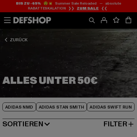
BIS ZU -65%
😲💥 Summer Sale Reloaded — absolute
Zum
Zum
Zum
RABATTESKALATION ❯❯
ZUM SALE
❮❮
Inhalt
Fußzeile
Produktraster
springen
springen
springen
ZURÜCK
ADIDAS NMD
ADIDAS STAN SMITH
ADIDAS SWIFT RUN
SORTIEREN
FILTER
BELIEBTESTE