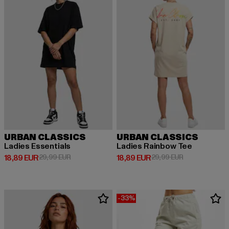
URBAN CLASSICS
URBAN CLASSICS
Ladies Essentials
Ladies Rainbow Tee
Derzeitiger Preis: 18,89 EUR
Aktionspreis: 29,99 EUR
Derzeitiger Preis: 18,89 EUR
Aktionspreis: 
18,89 EUR
29,99 EUR
18,89 EUR
29,99 EUR
-33%