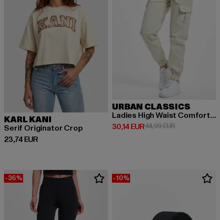
URBAN CLASSICS
Ladies High Waist Comfort Jogging
KARL KANI
Derzeitiger Preis: 30,14 EUR
Aktionspreis: 
30,14 EUR
44,99 EUR
Serif Originator Crop
Derzeitiger Preis: 23,74 EUR
23,74 EUR
-36%
-10%