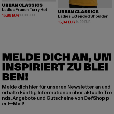
URBAN CLASSICS
Ladies French Terry Hot
URBAN CLASSICS
Derzeitiger Preis: 15,99 EUR
Aktionspreis: 19,99 EUR
15,99 EUR
19,99 EUR
Ladies Extended Shoulder
Derzeitiger Preis: 13,04 EUR
Aktionspreis: 
13,04 EUR
14,99 EUR
MELDE DICH AN, UM
INSPIRIERT ZU BLEI
BEN!
Melde dich hier für unseren Newsletter an und
erhalte künftig Informationen über aktuelle Tre
nds, Angebote und Gutscheine von DefShop p
er E-Mail!