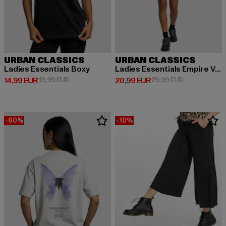
URBAN CLASSICS
URBAN CLASSICS
Ladies Essentials Boxy
Ladies Essentials Empire Valance
Derzeitiger Preis: 14,99 EUR
Aktionspreis: 19,99 EUR
Derzeitiger Preis: 20,99 EUR
Aktionspreis:
14,99 EUR
19,99 EUR
20,99 EUR
29,99 EUR
-60%
-10%