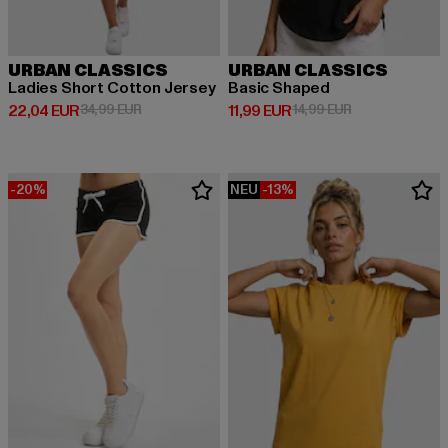
URBAN CLASSICS
URBAN CLASSICS
Ladies Short Cotton Jersey
Basic Shaped
Derzeitiger Preis: 22,04 EUR
Aktionspreis: 34,99 EUR
Derzeitiger Preis: 11,99 EUR
Aktionspreis: 1
22,04 EUR
34,99 EUR
11,99 EUR
14,99 EUR
-20%
NEU
-13%