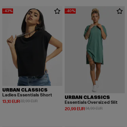
-43%
-40%
URBAN CLASSICS
Ladies Essentials Short
URBAN CLASSICS
Derzeitiger Preis: 13,10 EUR
Aktionspreis: 22,99 EUR
13,10 EUR
22,99 EUR
Essentials Oversized Slit
Derzeitiger Preis: 20,99 EUR
Aktionspreis:
20,99 EUR
34,99 EUR