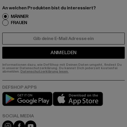
An welchen Produkten bist du interessiert?
MÄNNER
FRAUEN
E-MAIL
ANMELDEN
Informationen dazu, wie DefShop mit Deinen Daten umgeht, findest Du
in unserer Datenschutzerklärung. Du kannst Dich jederzeit kostenfei
abmelden.
Datenschutzerklärung lesen.
Play market
App store
Instagram
Facebook
YouTube