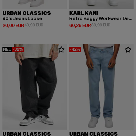
URBAN CLASSICS
KARL KANI
90‘s Jeans Loose
Retro Baggy Workwear Denim Loose Fit
Derzeitiger Preis: 20,00 EUR
Aktionspreis: 49,99 EUR
Derzeitiger Preis: 60,29 EUR
Aktionspreis:
20,00 EUR
49,99 EUR
60,29 EUR
89,99 EUR
NEU
-32%
-42%
URBAN CLASSICS
URBAN CLASSICS