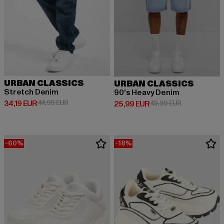
URBAN CLASSICS
URBAN CLASSICS
Stretch Denim
90's Heavy Denim
Derzeitiger Preis: 34,19 EUR
Aktionspreis: 44,99 EUR
34,19 EUR
44,99 EUR
Derzeitiger Preis: 25,99 EUR
Aktionspreis:
25,99 EUR
49,99 EUR
-60%
-18%