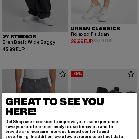
URBAN CLASSICS
Relaxed Fit Jean
2Y STUDIOS
Derzeitiger Preis: 29,99 EUR
Aktionspreis:
29,99 EUR
39,99 EUR
Eren Basic Wide Baggy
Derzeitiger Preis: 45,99 EUR
45,99 EUR
-35%
GREAT TO SEE YOU
HERE!
DefShop uses cookies to improve your use experience,
save your preferences, analyse use behaviour and to
provide and measure interest-based contents and
advertising. In addition, we allow partners to extract data