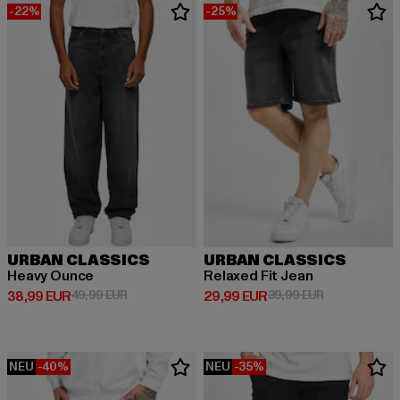
-22%
-25%
URBAN CLASSICS
URBAN CLASSICS
Heavy Ounce
Relaxed Fit Jean
Derzeitiger Preis: 38,99 EUR
Aktionspreis: 49,99 EUR
Derzeitiger Preis: 29,99 EUR
Aktionspreis:
38,99 EUR
49,99 EUR
29,99 EUR
39,99 EUR
NEU
-40%
NEU
-35%