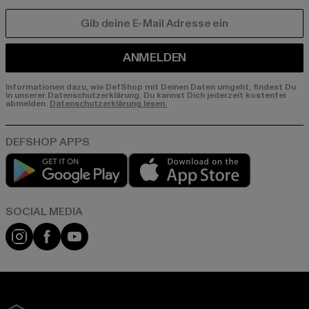
E-MAIL
ANMELDEN
Informationen dazu, wie DefShop mit Deinen Daten umgeht, findest Du
in unserer Datenschutzerklärung. Du kannst Dich jederzeit kostenfei
abmelden.
Datenschutzerklärung lesen.
Play market
App store
Instagram
Facebook
YouTube