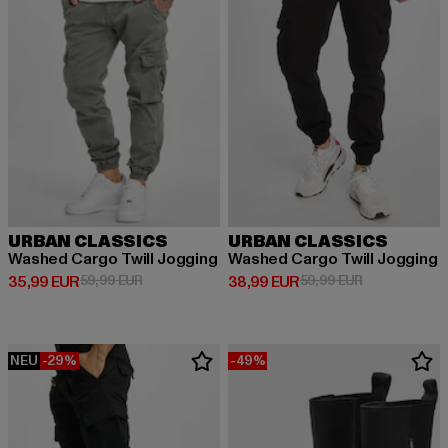
URBAN CLASSICS
URBAN CLASSICS
Washed Cargo Twill Jogging
Washed Cargo Twill Jogging
Derzeitiger Preis: 35,99 EUR
Aktionspreis: 59,99 EUR
Derzeitiger Preis: 38,99 EUR
Aktionspreis:
35,99 EUR
59,99 EUR
38,99 EUR
59,99 EUR
NEU
-29%
-49%