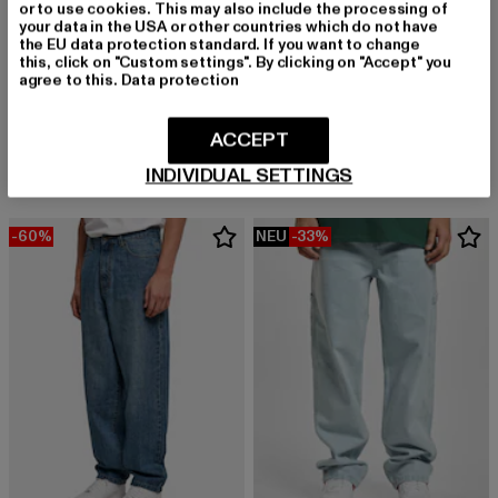
or to use cookies. This may also include the processing of
your data in the USA or other countries which do not have
the EU data protection standard. If you want to change
this, click on "Custom settings". By clicking on "Accept" you
agree to this.
Data protection
2Y STUDIOS
BUFFALO
Junan Baggy Basic Shorts
ZANOS NC MID
ACCEPT
Derzeitiger Preis: 37,99 EUR
Derzeitiger Preis: 71,49 EUR
Aktionspreis:
37,99 EUR
71,49 EUR
109,99 EUR
INDIVIDUAL SETTINGS
-60%
NEU
-33%