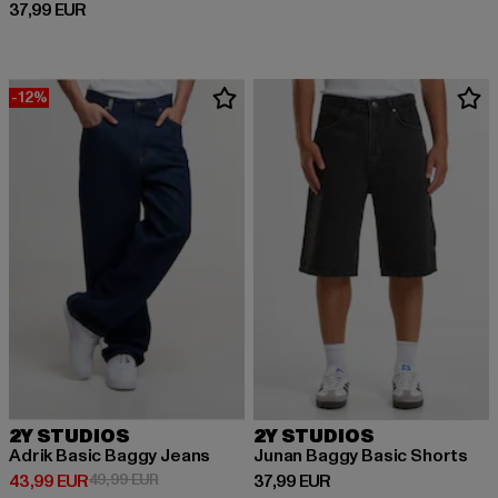
Derzeitiger Preis: 37,99 EUR
37,99 EUR
-12%
2Y STUDIOS
2Y STUDIOS
Adrik Basic Baggy Jeans
Junan Baggy Basic Shorts
Derzeitiger Preis: 43,99 EUR
Aktionspreis: 49,99 EUR
Derzeitiger Preis: 37,99 EUR
43,99 EUR
49,99 EUR
37,99 EUR