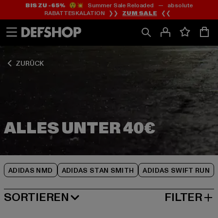
BIS ZU -65%
😲💥 Summer Sale Reloaded — absolute
Zum
Zum
Zum
RABATTESKALATION ❯❯
ZUM SALE
❮❮
Inhalt
Fußzeile
Produktraster
springen
springen
springen
ZURÜCK
ADIDAS NMD
ADIDAS STAN SMITH
ADIDAS SWIFT RUN
SORTIEREN
FILTER
BELIEBTESTE