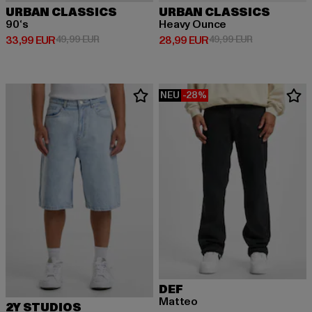
URBAN CLASSICS
URBAN CLASSICS
90‘s
Heavy Ounce
Derzeitiger Preis: 33,99 EUR
Aktionspreis: 49,99 EUR
Derzeitiger Preis: 28,99 EUR
Aktionspreis:
33,99 EUR
49,99 EUR
28,99 EUR
49,99 EUR
NEU
-28%
DEF
Matteo
2Y STUDIOS