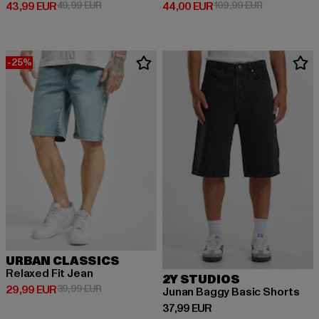
Derzeitiger Preis: 43,99 EUR
Aktionspreis: 49,99 EUR
Derzeitiger Preis: 44,00 EUR
Aktionspreis
43,99 EUR
49,99 EUR
44,00 EUR
109,99 EUR
-25%
URBAN CLASSICS
Relaxed Fit Jean
2Y STUDIOS
Derzeitiger Preis: 29,99 EUR
Aktionspreis: 39,99 EUR
29,99 EUR
39,99 EUR
Junan Baggy Basic Shorts
Derzeitiger Preis: 37,99 EUR
37,99 EUR