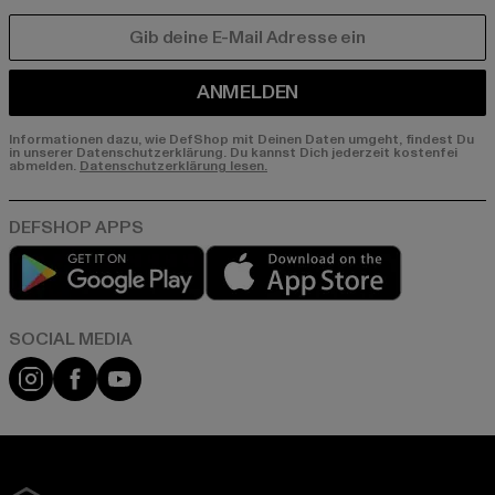
E-MAIL
ANMELDEN
Informationen dazu, wie DefShop mit Deinen Daten umgeht, findest Du
in unserer Datenschutzerklärung. Du kannst Dich jederzeit kostenfei
abmelden.
Datenschutzerklärung lesen.
Play market
App store
Instagram
Facebook
YouTube