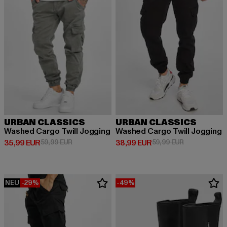
URBAN CLASSICS
URBAN CLASSICS
Washed Cargo Twill Jogging
Washed Cargo Twill Jogging
Derzeitiger Preis: 35,99 EUR
Aktionspreis: 59,99 EUR
Derzeitiger Preis: 38,99 EUR
Aktionspreis:
35,99 EUR
59,99 EUR
38,99 EUR
59,99 EUR
NEU
-29%
-49%