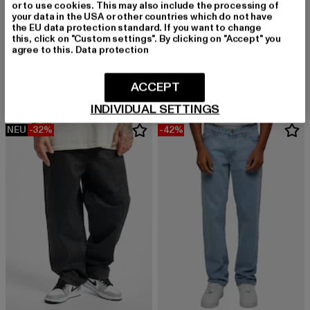
or to use cookies. This may also include the processing of
your data in the USA or other countries which do not have
the EU data protection standard. If you want to change
this, click on "Custom settings". By clicking on "Accept" you
URBAN CLASSICS
KARL KANI
agree to this.
Data protection
90‘s Jeans Loose
Retro Baggy Workwear Denim Loose Fit
Derzeitiger Preis: 20,00 EUR
Aktionspreis: 49,99 EUR
Derzeitiger Preis: 60,29 EUR
Aktionspreis:
20,00 EUR
49,99 EUR
60,29 EUR
89,99 EUR
ACCEPT
INDIVIDUAL SETTINGS
NEU
-32%
-42%