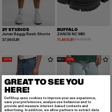
2Y STUDIOS
BUFFALO
Junan Baggy Basic Shorts
ZANOS NC MID
Derzeitiger Preis: 37,99 EUR
Derzeitiger Preis: 71,49 EUR
Aktionspreis:
37,99 EUR
71,49 EUR
109,99 EUR
-60%
NEU
-33%
GREAT TO SEE YOU
HERE!
DefShop uses cookies to improve your use experience,
save your preferences, analyse use behaviour and to
provide and measure interest-based contents and
advertising. In addition, we allow partners to extract data