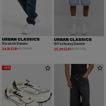
URBAN CLASSICS
URBAN CLASSICS
Stretch Denim
90's Heavy Denim
Derzeitiger Preis: 34,19 EUR
Aktionspreis: 44,99 EUR
34,19 EUR
44,99 EUR
Derzeitiger Preis: 25,99 EUR
Aktionspreis:
25,99 EUR
49,99 EUR
-18%