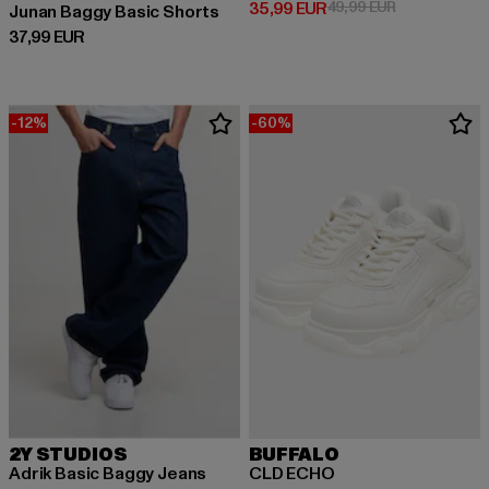
Derzeitiger Preis: 35,99 EUR
Aktionspreis:
35,99 EUR
49,99 EUR
Junan Baggy Basic Shorts
Derzeitiger Preis: 37,99 EUR
37,99 EUR
-12%
-60%
2Y STUDIOS
BUFFALO
Adrik Basic Baggy Jeans
CLD ECHO