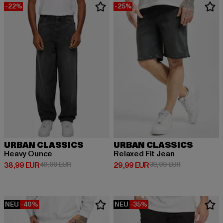
-22%
-25%
URBAN CLASSICS
URBAN CLASSICS
Heavy Ounce
Relaxed Fit Jean
Derzeitiger Preis: 38,99 EUR
Aktionspreis: 49,99 EUR
Derzeitiger Preis: 29,99 EUR
Aktionspreis:
38,99 EUR
49,99 EUR
29,99 EUR
39,99 EUR
NEU
-40%
NEU
-35%