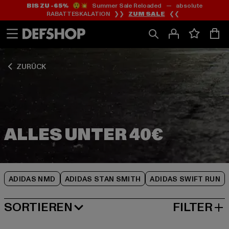
BIS ZU -65%
😲💥 Summer Sale Reloaded — absolute
Zum
Zum
Zum
RABATTESKALATION ❯❯
ZUM SALE
❮❮
Inhalt
Fußzeile
Produktraster
springen
springen
springen
ZURÜCK
ADIDAS NMD
ADIDAS STAN SMITH
ADIDAS SWIFT RUN
SORTIEREN
FILTER
BELIEBTESTE