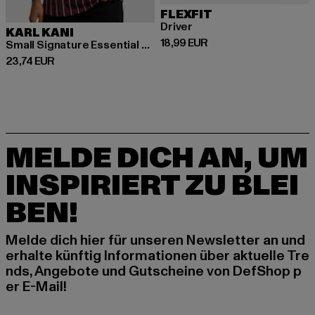
FLEXFIT
Driver
KARL KANI
Derzeitiger Preis: 18,99 EUR
18,99 EUR
Small Signature Essential Pinstripe OS
Derzeitiger Preis: 23,74 EUR
23,74 EUR
MELDE DICH AN, UM
INSPIRIERT ZU BLEI
BEN!
Melde dich hier für unseren Newsletter an und
erhalte künftig Informationen über aktuelle Tre
nds, Angebote und Gutscheine von DefShop p
er E-Mail!