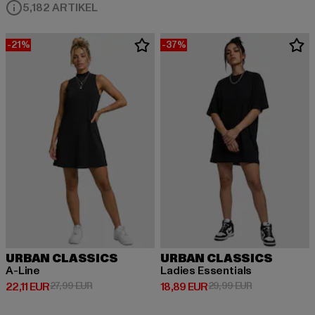
5,182 ARTIKEL
-21%
-37%
URBAN CLASSICS
URBAN CLASSICS
A-Line
Ladies Essentials
Derzeitiger Preis: 22,11 EUR
Aktionspreis: 27,99 EUR
Derzeitiger Preis: 18,89 EUR
Aktionspreis: 
22,11 EUR
27,99 EUR
18,89 EUR
29,99 EUR