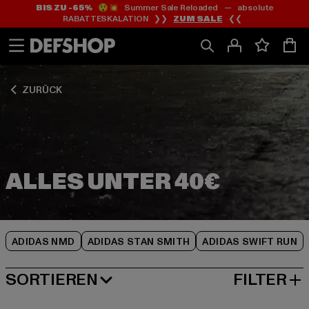
BIS ZU -65%
😲💥 Summer Sale Reloaded — absolute
Zum
Zum
Zum
RABATTESKALATION ❯❯
ZUM SALE
❮❮
Inhalt
Fußzeile
Produktraster
springen
springen
springen
ZURÜCK
ADIDAS NMD
ADIDAS STAN SMITH
ADIDAS SWIFT RUN
SORTIEREN
FILTER
BELIEBTESTE