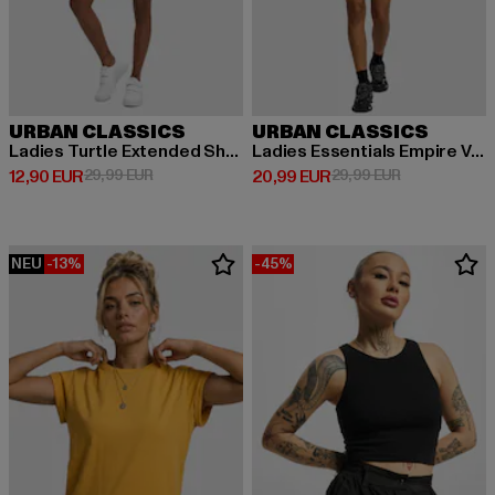
URBAN CLASSICS
URBAN CLASSICS
Ladies Turtle Extended Shoulder
Ladies Essentials Empire Valance
Derzeitiger Preis: 12,90 EUR
Aktionspreis: 29,99 EUR
Derzeitiger Preis: 20,99 EUR
Aktionspreis:
12,90 EUR
29,99 EUR
20,99 EUR
29,99 EUR
NEU
-13%
-45%