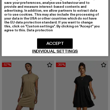
save your preferences, analyse use behaviour and to
provide and measure interest-based contents and
advertising. In addition, we allow partners to extract data
or to use cookies. This may also include the processing of
your data in the USA or other countries which do not have
the EU data protection standard. If you want to change
this, click on "Custom settings". By clicking on "Accept" you
agree to this.
Data protection
KARL KANI
URBAN CLASSICS
Serif Originator Crop
Ladies Short Cotton Jersey
ACCEPT
Derzeitiger Preis: 23,74 EUR
Derzeitiger Preis: 22,04 EUR
Aktionspreis:
23,74 EUR
22,04 EUR
34,99 EUR
INDIVIDUAL SETTINGS
-57%
-30%