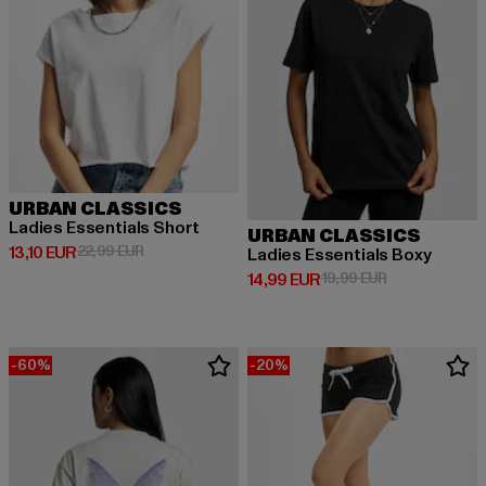
URBAN CLASSICS
Ladies Essentials Short
URBAN CLASSICS
Derzeitiger Preis: 13,10 EUR
Aktionspreis: 22,99 EUR
13,10 EUR
22,99 EUR
Ladies Essentials Boxy
Derzeitiger Preis: 14,99 EUR
Aktionspreis: 
14,99 EUR
19,99 EUR
-60%
-20%