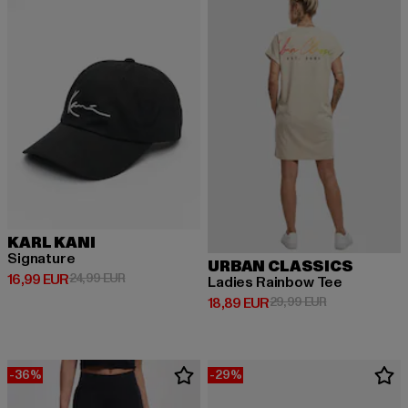
KARL KANI
Signature
URBAN CLASSICS
Derzeitiger Preis: 16,99 EUR
Aktionspreis: 24,99 EUR
16,99 EUR
24,99 EUR
Ladies Rainbow Tee
Derzeitiger Preis: 18,89 EUR
Aktionspreis: 
18,89 EUR
29,99 EUR
-36%
-29%