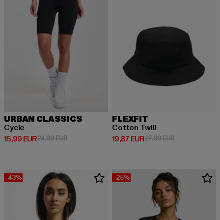
URBAN CLASSICS
FLEXFIT
Cycle
Cotton Twill
Derzeitiger Preis: 15,99 EUR
Aktionspreis: 24,99 EUR
Derzeitiger Preis: 19,87 EUR
Aktionspreis: 
15,99 EUR
24,99 EUR
19,87 EUR
27,99 EUR
-43%
-25%