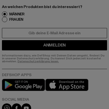
An welchen Produkten bist du interessiert?
MÄNNER
FRAUEN
E-MAIL
ANMELDEN
Informationen dazu, wie DefShop mit Deinen Daten umgeht, findest Du
in unserer Datenschutzerklärung. Du kannst Dich jederzeit kostenfei
abmelden.
Datenschutzerklärung lesen.
Play market
App store
Instagram
Facebook
YouTube