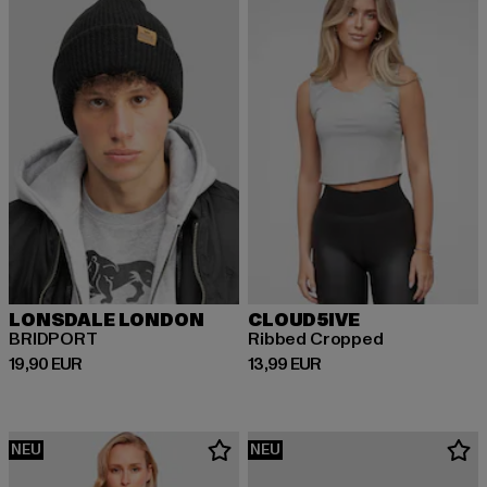
LONSDALE LONDON
CLOUD5IVE
BRIDPORT
Ribbed Cropped
Derzeitiger Preis: 19,90 EUR
Derzeitiger Preis: 13,99 EUR
19,90 EUR
13,99 EUR
NEU
NEU