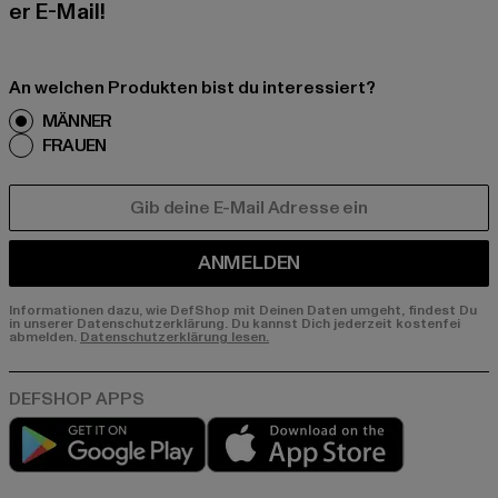
er E-Mail!
An welchen Produkten bist du interessiert?
MÄNNER
FRAUEN
E-MAIL
ANMELDEN
Informationen dazu, wie DefShop mit Deinen Daten umgeht, findest Du
in unserer Datenschutzerklärung. Du kannst Dich jederzeit kostenfei
abmelden.
Datenschutzerklärung lesen.
Play market
App store