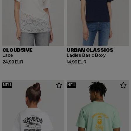
CLOUD5IVE
URBAN CLASSICS
Lace
Ladies Basic Boxy
Derzeitiger Preis: 24,99 EUR
Derzeitiger Preis: 14,99 EUR
24,99 EUR
14,99 EUR
NEU
NEU