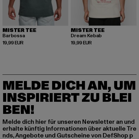
MISTER TEE
MISTER TEE
Barbossa
Dream Kebab
Derzeitiger Preis: 19,99 EUR
Derzeitiger Preis: 19,99 EUR
19,99 EUR
19,99 EUR
MELDE DICH AN, UM
INSPIRIERT ZU BLEI
BEN!
Melde dich hier für unseren Newsletter an und
erhalte künftig Informationen über aktuelle Tre
nds, Angebote und Gutscheine von DefShop p