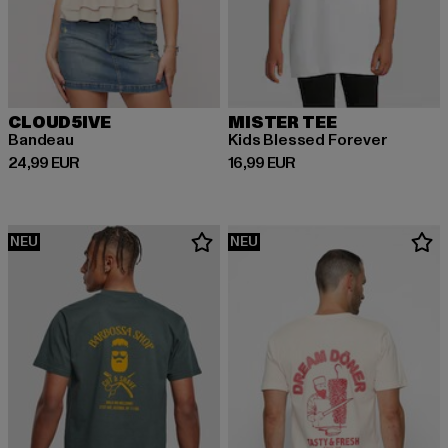
CLOUD5IVE
MISTER TEE
Bandeau
Kids Blessed Forever
Derzeitiger Preis: 24,99 EUR
Derzeitiger Preis: 16,99 EUR
24,99 EUR
16,99 EUR
NEU
NEU