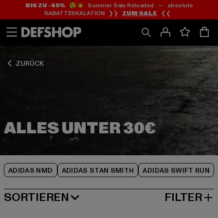
BIS ZU -65%
😲💥 Summer Sale Reloaded — absolute
Zum
Zum
Zum
RABATTESKALATION ❯❯
ZUM SALE
❮❮
Inhalt
Fußzeile
Produktraster
springen
springen
springen
ZURÜCK
ADIDAS NMD
ADIDAS STAN SMITH
ADIDAS SWIFT RUN
SORTIEREN
FILTER
NEUESTE