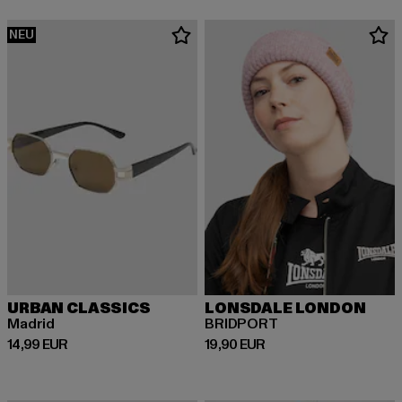
NEU
URBAN CLASSICS
LONSDALE LONDON
Madrid
BRIDPORT
Derzeitiger Preis: 14,99 EUR
Derzeitiger Preis: 19,90 EUR
14,99 EUR
19,90 EUR