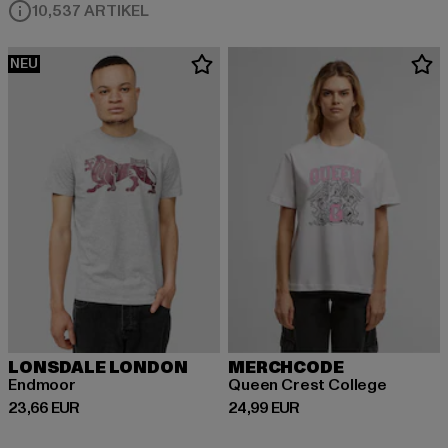
10,537 ARTIKEL
NEU
LONSDALE LONDON
MERCHCODE
Endmoor
Queen Crest College
Derzeitiger Preis: 23,66 EUR
Derzeitiger Preis: 24,99 EUR
23,66 EUR
24,99 EUR