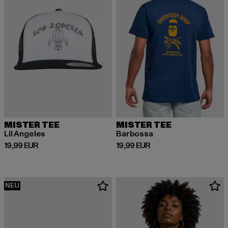
MISTER TEE
MISTER TEE
Lil Angeles
Barbossa
Derzeitiger Preis: 19,99 EUR
Derzeitiger Preis: 19,99 EUR
19,99 EUR
19,99 EUR
NEU