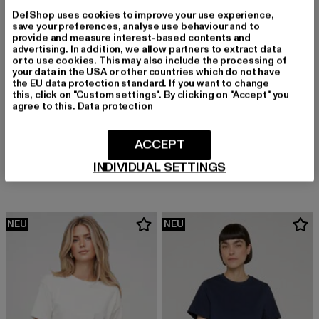
DefShop uses cookies to improve your use experience,
save your preferences, analyse use behaviour and to
provide and measure interest-based contents and
advertising. In addition, we allow partners to extract data
or to use cookies. This may also include the processing of
your data in the USA or other countries which do not have
the EU data protection standard. If you want to change
this, click on "Custom settings". By clicking on "Accept" you
agree to this.
Data protection
URBAN CLASSICS
MERCHCODE
ACCEPT
Leather Imitation Punched Pattern
Ladies BOOM Comic Extended Shoulder Tee
INDIVIDUAL SETTINGS
Derzeitiger Preis: 12,99 EUR
Derzeitiger Preis: 24,99 EUR
12,99 EUR
24,99 EUR
NEU
NEU