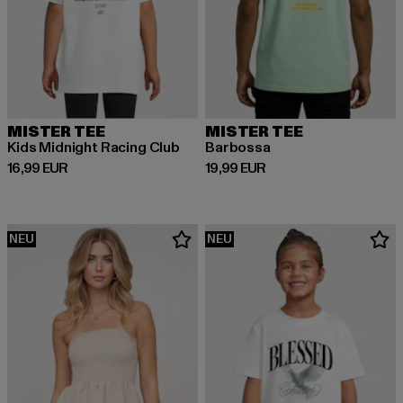
MISTER TEE
MISTER TEE
Kids Midnight Racing Club
Barbossa
Derzeitiger Preis: 16,99 EUR
Derzeitiger Preis: 19,99 EUR
16,99 EUR
19,99 EUR
NEU
NEU