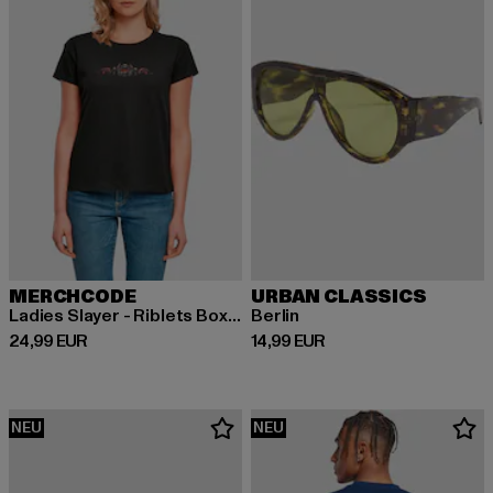
MERCHCODE
URBAN CLASSICS
Ladies Slayer - Riblets Box Tee
Berlin
Derzeitiger Preis: 24,99 EUR
Derzeitiger Preis: 14,99 EUR
24,99 EUR
14,99 EUR
NEU
NEU