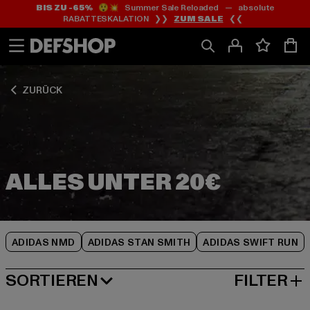
BIS ZU -65%
😲💥 Summer Sale Reloaded — absolute
Zum
Zum
Zum
RABATTESKALATION ❯❯
ZUM SALE
❮❮
Inhalt
Fußzeile
Produktraster
springen
springen
springen
ZURÜCK
ADIDAS NMD
ADIDAS STAN SMITH
ADIDAS SWIFT RUN
SORTIEREN
FILTER
BELIEBTESTE