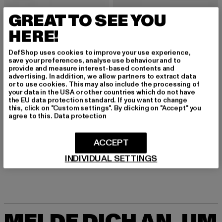
GREAT TO SEE YOU
HERE!
DefShop uses cookies to improve your use experience,
save your preferences, analyse use behaviour and to
provide and measure interest-based contents and
advertising. In addition, we allow partners to extract data
or to use cookies. This may also include the processing of
your data in the USA or other countries which do not have
the EU data protection standard. If you want to change
this, click on "Custom settings". By clicking on "Accept" you
agree to this.
Data protection
PUMA
TIMBERLAND
Suede Mayu Slip-On Teddy Womens
Timberland Euro Hiker Schuhe
ACCEPT
Derzeitiger Preis: 44,10 EUR
Aktionspreis: 104,99 EUR
Derzeitiger Preis: 70,45 EUR
Aktionspreis
44,10 EUR
104,99 EUR
70,45 EUR
149,90 EUR
INDIVIDUAL SETTINGS
MELDE DICH AN, UM