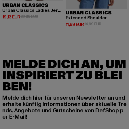
URBAN CLASSICS
Urban Classics Ladies Jersey Skort
URBAN CLASSICS
Derzeitiger Preis: 19,13 EUR
Aktionspreis: 32,99 EUR
19,13 EUR
32,99 EUR
Extended Shoulder
Derzeitiger Preis: 11,99 EUR
Aktionspreis: 1
11,99 EUR
14,99 EUR
MELDE DICH AN, UM
INSPIRIERT ZU BLEI
BEN!
Melde dich hier für unseren Newsletter an und
erhalte künftig Informationen über aktuelle Tre
nds, Angebote und Gutscheine von DefShop p
er E-Mail!