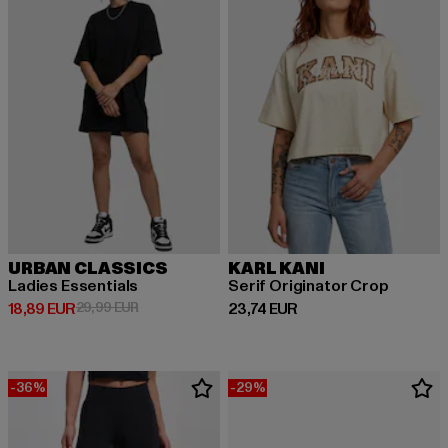
URBAN CLASSICS
KARL KANI
Ladies Essentials
Serif Originator Crop
Derzeitiger Preis: 18,89 EUR
Aktionspreis: 29,99 EUR
Derzeitiger Preis: 23,74 EUR
18,89 EUR
29,99 EUR
23,74 EUR
-36%
-29%