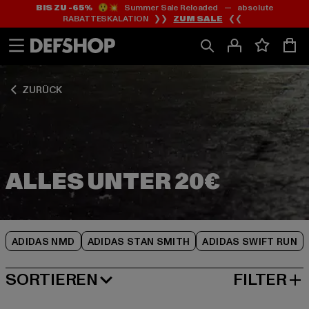
BIS ZU -65%
😲💥 Summer Sale Reloaded — absolute
Zum
Zum
Zum
RABATTESKALATION ❯❯
ZUM SALE
❮❮
Inhalt
Fußzeile
Produktraster
springen
springen
springen
ZURÜCK
ADIDAS NMD
ADIDAS STAN SMITH
ADIDAS SWIFT RUN
SORTIEREN
FILTER
BELIEBTESTE