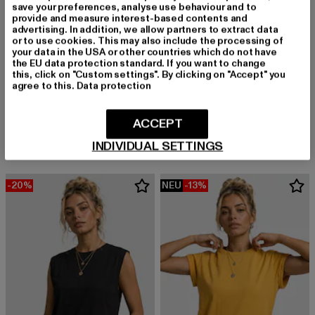
save your preferences, analyse use behaviour and to
provide and measure interest-based contents and
advertising. In addition, we allow partners to extract data
or to use cookies. This may also include the processing of
your data in the USA or other countries which do not have
the EU data protection standard. If you want to change
this, click on "Custom settings". By clicking on "Accept" you
URBAN CLASSICS
agree to this.
Data protection
Ladies French Terry Hot
MJ GONZALES
Derzeitiger Preis: 15,99 EUR
Aktionspreis: 
15,99 EUR
19,99 EUR
Ladies Metamorphose V2 x Heavy Oversized
ACCEPT
Derzeitiger Preis: 20,00 EUR
Aktionspreis: 49,99 EUR
20,00 EUR
49,99 EUR
INDIVIDUAL SETTINGS
-20%
NEU
-13%