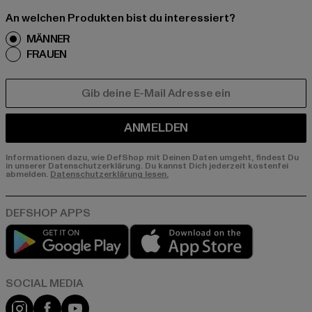
An welchen Produkten bist du interessiert?
MÄNNER
FRAUEN
E-MAIL
ANMELDEN
Informationen dazu, wie DefShop mit Deinen Daten umgeht, findest Du
in unserer Datenschutzerklärung. Du kannst Dich jederzeit kostenfei
abmelden.
Datenschutzerklärung lesen.
Play market
App store
Instagram
Facebook
YouTube