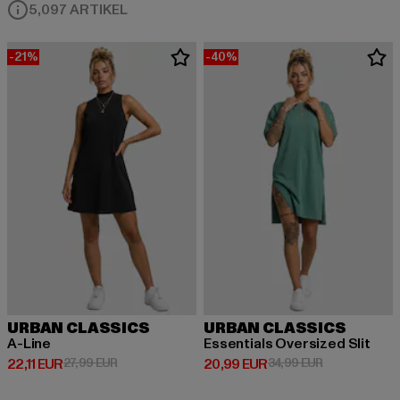
5,097 ARTIKEL
-21%
-40%
URBAN CLASSICS
URBAN CLASSICS
A-Line
Essentials Oversized Slit
Derzeitiger Preis: 22,11 EUR
Aktionspreis: 27,99 EUR
Derzeitiger Preis: 20,99 EUR
Aktionspreis:
22,11 EUR
27,99 EUR
20,99 EUR
34,99 EUR