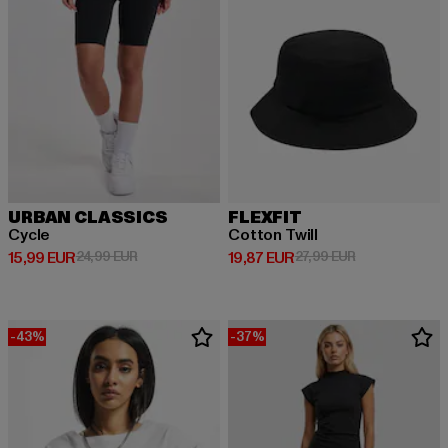
URBAN CLASSICS
FLEXFIT
Cycle
Cotton Twill
Derzeitiger Preis: 15,99 EUR
Aktionspreis: 24,99 EUR
Derzeitiger Preis: 19,87 EUR
Aktionspreis: 
15,99 EUR
24,99 EUR
19,87 EUR
27,99 EUR
-43%
-37%