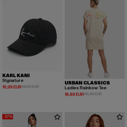
KARL KANI
Signature
URBAN CLASSICS
Derzeitiger Preis: 16,99 EUR
Aktionspreis: 24,99 EUR
16,99 EUR
24,99 EUR
Ladies Rainbow Tee
Derzeitiger Preis: 18,89 EUR
Aktionspreis: 
18,89 EUR
29,99 EUR
-37%