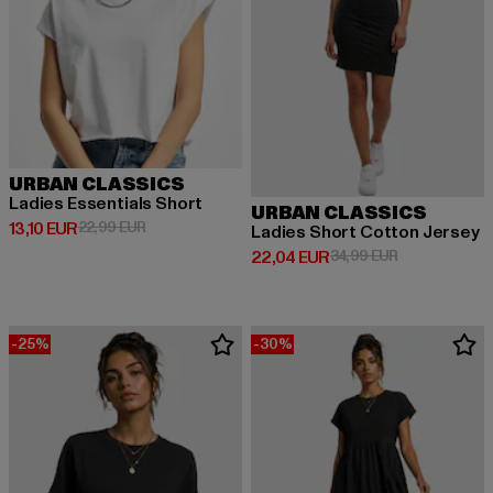
URBAN CLASSICS
Ladies Essentials Short
URBAN CLASSICS
Derzeitiger Preis: 13,10 EUR
Aktionspreis: 22,99 EUR
13,10 EUR
22,99 EUR
Ladies Short Cotton Jersey
Derzeitiger Preis: 22,04 EUR
Aktionspreis:
22,04 EUR
34,99 EUR
-25%
-30%