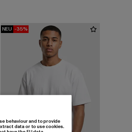
NEU
-35%
se behaviour and to provide
xtract data or to use cookies.
not have the EU data