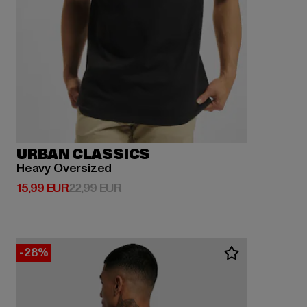
URBAN CLASSICS
Heavy Oversized
Derzeitiger Preis: 15,99 EUR
Aktionspreis: 22,99 EUR
15,99 EUR
22,99 EUR
-28%