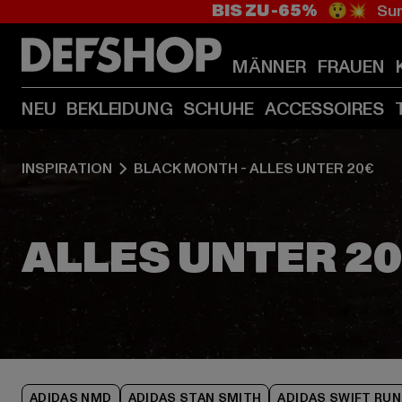
BIS ZU -65%
😲💥 Sum
MÄNNER
FRAUEN
NEU
BEKLEIDUNG
SCHUHE
ACCESSOIRES
INSPIRATION
BLACK MONTH - ALLES UNTER 20€
ADIDAS NMD
ADIDAS STAN SMITH
ADIDAS SWIFT RUN