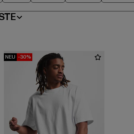
STE
NEU
-30%