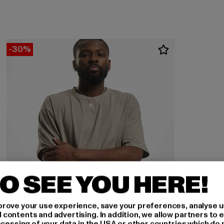
-30%
O SEE YOU HERE!
rove your use experience, save your preferences, analyse u
ontents and advertising. In addition, we allow partners to e
ocessing of your data in the USA or other countries which do 