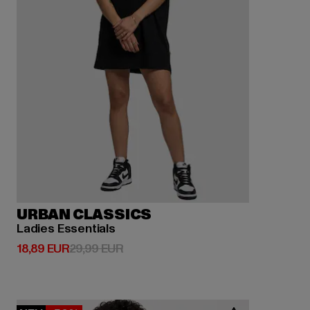
URBAN CLASSICS
Ladies Essentials
Derzeitiger Preis: 18,89 EUR
Aktionspreis: 29,99 EUR
18,89 EUR
29,99 EUR