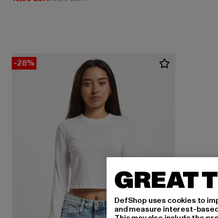
-28%
GREAT T
DefShop uses cookies to imp
and measure interest-based c
This may also include the pr