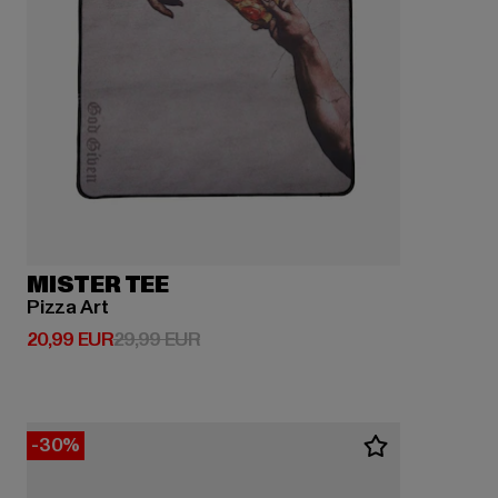
MISTER TEE
Pizza Art
Derzeitiger Preis: 20,99 EUR
Aktionspreis: 29,99 EUR
20,99 EUR
29,99 EUR
-30%