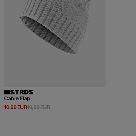
MSTRDS
Cable Flap
Derzeitiger Preis: 10,99 EUR
Aktionspreis: 19,99 EUR
10,99 EUR
19,99 EUR