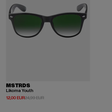
MSTRDS
Likoma Youth
Derzeitiger Preis: 12,00 EUR
Aktionspreis: 24,99 EUR
12,00 EUR
24,99 EUR