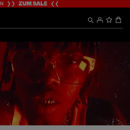
ION ❯❯
ZUM SALE
❮❮