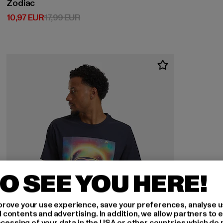
Zodiac
Derzeitiger Preis: 10,97 EUR
Aktionspreis: 17,99 EUR
10,97 EUR
17,99 EUR
O SEE YOU HERE!
rove your use experience, save your preferences, analyse u
ontents and advertising. In addition, we allow partners to e
ocessing of your data in the USA or other countries which do 