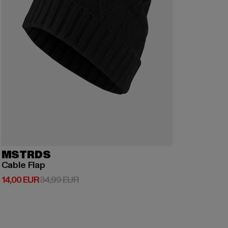
MSTRDS
Cable Flap
Derzeitiger Preis: 14,00 EUR
Aktionspreis: 34,99 EUR
14,00 EUR
34,99 EUR