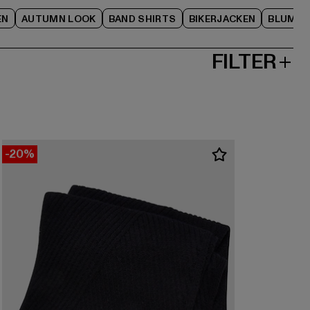
EN
AUTUMN LOOK
BAND SHIRTS
BIKERJACKEN
BLUME
FILTER
-20%