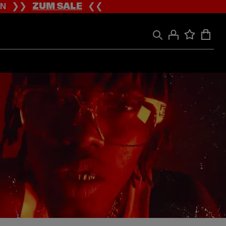
ION ❯❯
ZUM SALE
❮❮