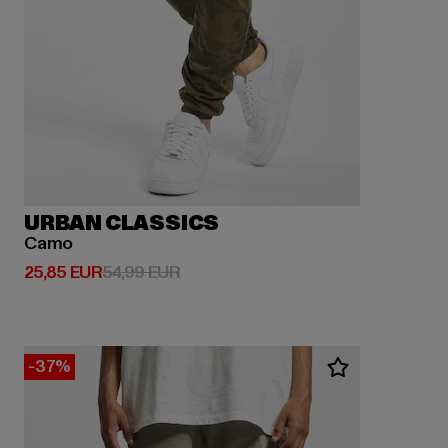
URBAN CLASSICS
Camo
Derzeitiger Preis: 25,85 EUR
Aktionspreis: 54,99 EUR
25,85 EUR
54,99 EUR
-37%