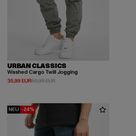
URBAN CLASSICS
Washed Cargo Twill Jogging
Derzeitiger Preis: 35,99 EUR
Aktionspreis: 59,99 EUR
35,99 EUR
59,99 EUR
NEU
-24%