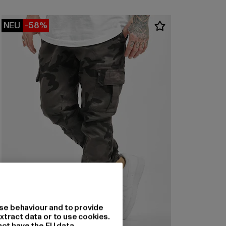
NEU
-58%
se behaviour and to provide
xtract data or to use cookies.
not have the EU data