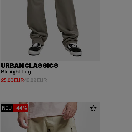
URBAN CLASSICS
Straight Leg
Derzeitiger Preis: 25,00 EUR
Aktionspreis: 49,99 EUR
25,00 EUR
49,99 EUR
NEU
-44%