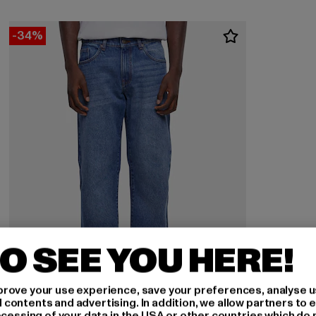
-34%
O SEE YOU HERE!
rove your use experience, save your preferences, analyse u
ontents and advertising. In addition, we allow partners to e
ocessing of your data in the USA or other countries which do 