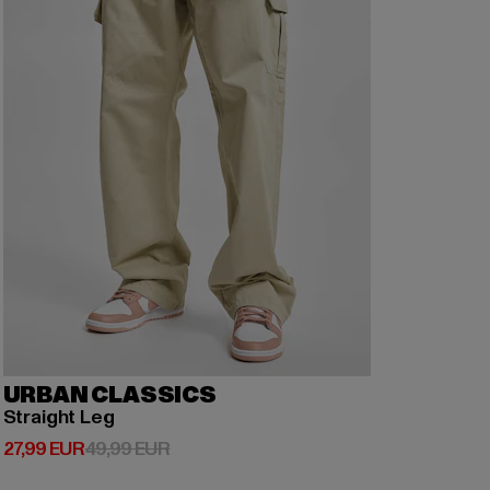
URBAN CLASSICS
Straight Leg
Derzeitiger Preis: 27,99 EUR
Aktionspreis: 49,99 EUR
27,99 EUR
49,99 EUR