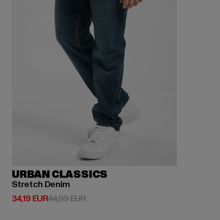
URBAN CLASSICS
Stretch Denim
Derzeitiger Preis: 34,19 EUR
Aktionspreis: 44,99 EUR
34,19 EUR
44,99 EUR