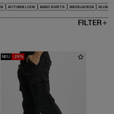
EN
AUTUMN LOOK
BAND SHIRTS
BIKERJACKEN
BLUME
FILTER
NEU
-29%