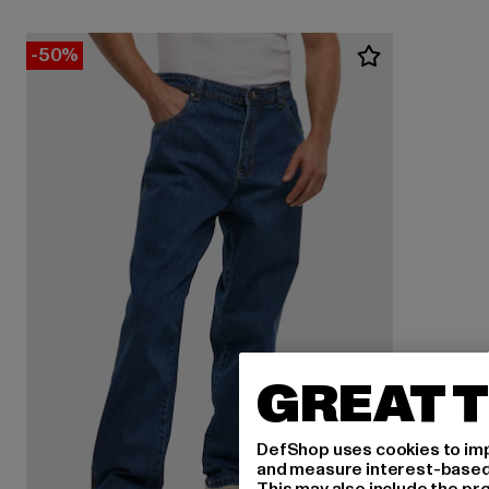
-50%
GREAT T
DefShop uses cookies to imp
and measure interest-based c
This may also include the pr