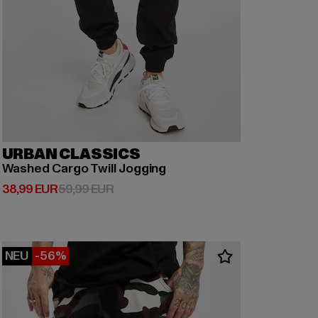
URBAN CLASSICS
Washed Cargo Twill Jogging
Derzeitiger Preis: 38,99 EUR
Aktionspreis: 59,99 EUR
38,99 EUR
59,99 EUR
NEU
-56%