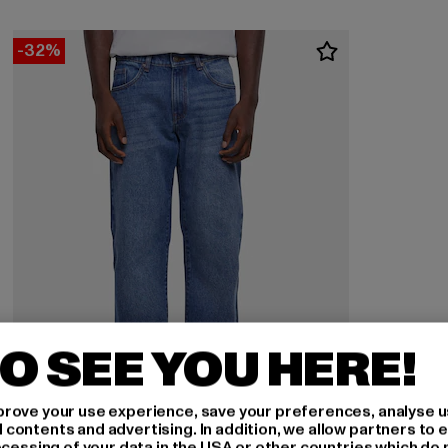
-32%
O SEE YOU HERE!
rove your use experience, save your preferences, analyse u
ontents and advertising. In addition, we allow partners to e
ocessing of your data in the USA or other countries which do 