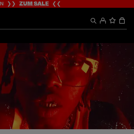
ION ❯❯
ZUM SALE
❮❮