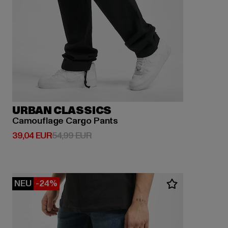
URBAN CLASSICS
Camouflage Cargo Pants
Derzeitiger Preis: 39,04 EUR
Aktionspreis: 54,99 EUR
39,04 EUR
54,99 EUR
NEU
-24%