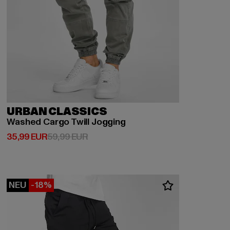
URBAN CLASSICS
Washed Cargo Twill Jogging
Derzeitiger Preis: 35,99 EUR
Aktionspreis: 59,99 EUR
35,99 EUR
59,99 EUR
NEU
-18%