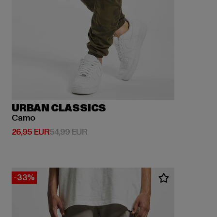
URBAN CLASSICS
Camo
Derzeitiger Preis: 26,95 EUR
Aktionspreis: 54,99 EUR
26,95 EUR
54,99 EUR
-33%