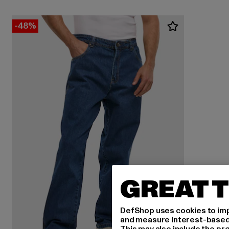
-48%
GREAT T
DefShop uses cookies to imp
and measure interest-based c
This may also include the pr