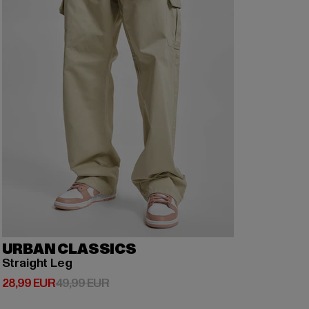
URBAN CLASSICS
Straight Leg
Derzeitiger Preis: 28,99 EUR
Aktionspreis: 49,99 EUR
28,99 EUR
49,99 EUR