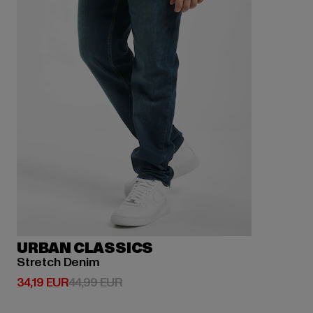
URBAN CLASSICS
Stretch Denim
Derzeitiger Preis: 34,19 EUR
Aktionspreis: 44,99 EUR
34,19 EUR
44,99 EUR