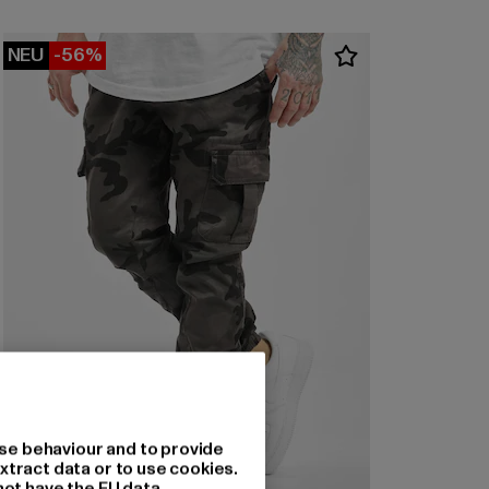
NEU
-56%
se behaviour and to provide
xtract data or to use cookies.
not have the EU data