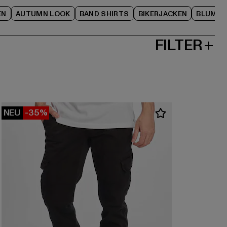
EN
AUTUMN LOOK
BAND SHIRTS
BIKERJACKEN
BLUME
FILTER
NEU
-35%