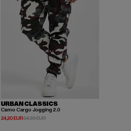
URBAN CLASSICS
Camo Cargo Jogging 2.0
Derzeitiger Preis: 24,20 EUR
Aktionspreis: 54,99 EUR
24,20 EUR
54,99 EUR