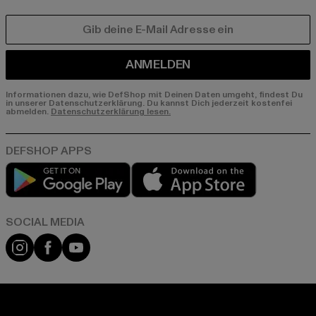
E-MAIL
ANMELDEN
Informationen dazu, wie DefShop mit Deinen Daten umgeht, findest Du
in unserer Datenschutzerklärung. Du kannst Dich jederzeit kostenfei
abmelden.
Datenschutzerklärung lesen.
Play market
App store
Instagram
Facebook
YouTube