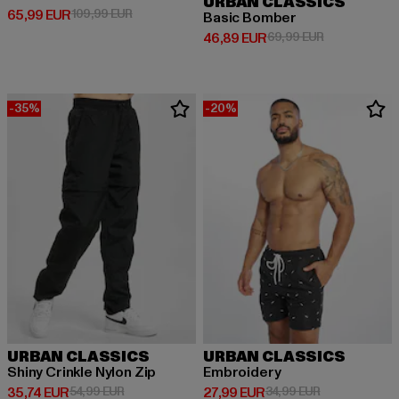
URBAN CLASSICS
Derzeitiger Preis: 65,99 EUR
Aktionspreis: 109,99 EUR
65,99 EUR
109,99 EUR
Basic Bomber
Derzeitiger Preis: 46,89 EUR
Aktionspreis:
46,89 EUR
69,99 EUR
-35%
-20%
URBAN CLASSICS
URBAN CLASSICS
Shiny Crinkle Nylon Zip
Embroidery
Derzeitiger Preis: 35,74 EUR
Aktionspreis: 54,99 EUR
Derzeitiger Preis: 27,99 EUR
Aktionspreis: 
35,74 EUR
54,99 EUR
27,99 EUR
34,99 EUR