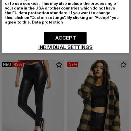
or to use cookies. This may also include the processing of
your data in the USA or other countries which do not have
the EU data protection standard. If you want to change
this, click on "Custom settings". By clicking on "Accept" you
agree to this.
Data protection
URBAN CLASSICS
MISTER TEE UPSCALE
Ladies Camo Tech Mesh Leggings
Vive La Liberte Oversize
ACCEPT
Derzeitiger Preis: 14,99 EUR
Aktionspreis: 24,99 EUR
Derzeitiger Preis: 19,99 EUR
Aktionspreis: 
14,99 EUR
24,99 EUR
19,99 EUR
24,99 EUR
INDIVIDUAL SETTINGS
NEU
-43%
-37%