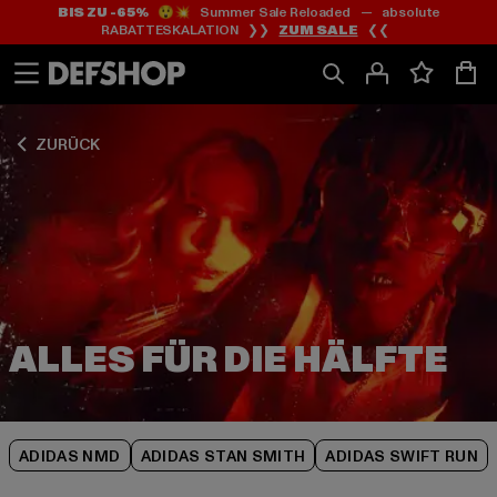
BIS ZU -65%
😲💥 Summer Sale Reloaded — absolute
Zum
Zum
Zum
RABATTESKALATION ❯❯
ZUM SALE
❮❮
Inhalt
Fußzeile
Produktraster
springen
springen
springen
ZURÜCK
ADIDAS NMD
ADIDAS STAN SMITH
ADIDAS SWIFT RUN