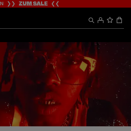
ION ❯❯
ZUM SALE
❮❮