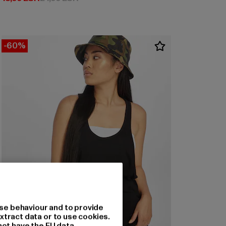
-60%
se behaviour and to provide
xtract data or to use cookies.
not have the EU data