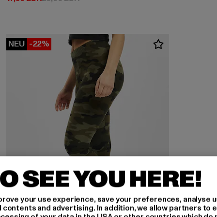
NEU
-22%
O SEE YOU HERE!
rove your use experience, save your preferences, analyse u
ontents and advertising. In addition, we allow partners to e
ocessing of your data in the USA or other countries which do 