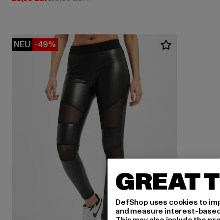
NEU
-49%
GREAT T
DefShop uses cookies to imp
and measure interest-based c
This may also include the pr