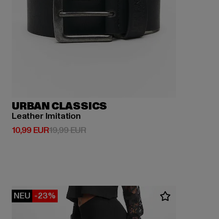
URBAN CLASSICS
Leather Imitation
Derzeitiger Preis: 10,99 EUR
Aktionspreis: 19,99 EUR
10,99 EUR
19,99 EUR
NEU
-23%