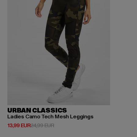
URBAN CLASSICS
Ladies Camo Tech Mesh Leggings
Derzeitiger Preis: 13,99 EUR
Aktionspreis: 24,99 EUR
13,99 EUR
24,99 EUR