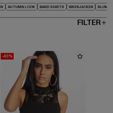
EN
AUTUMN LOOK
BAND SHIRTS
BIKERJACKEN
BLUME
FILTER
-43%