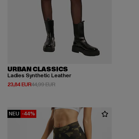
URBAN CLASSICS
Ladies Synthetic Leather
Derzeitiger Preis: 23,84 EUR
Aktionspreis: 44,99 EUR
23,84 EUR
44,99 EUR
NEU
-44%