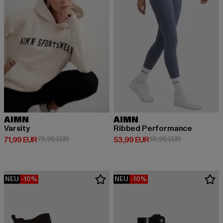
AIMN
AIMN
Varsity
Ribbed Performance
Derzeitiger Preis: 71,99 EUR
Aktionspreis: 79,99 EUR
Derzeitiger Preis: 53,99 EUR
Aktionspreis:
71,99 EUR
79,99 EUR
53,99 EUR
59,99 EUR
NEU
-10%
NEU
-10%