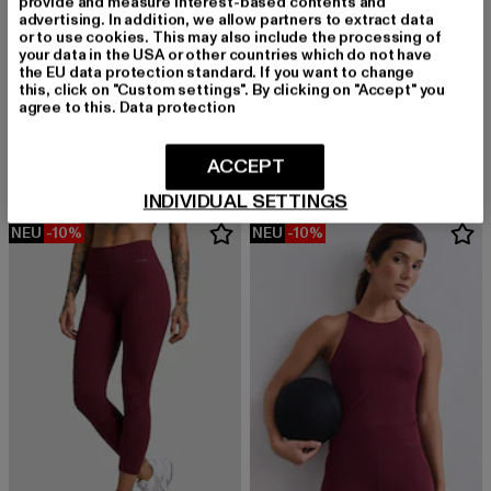
provide and measure interest-based contents and
advertising. In addition, we allow partners to extract data
or to use cookies. This may also include the processing of
your data in the USA or other countries which do not have
the EU data protection standard. If you want to change
this, click on "Custom settings". By clicking on "Accept" you
BUFFALO
AIMN
agree to this.
Data protection
ASPHA
Sense Contrast
Derzeitiger Preis: 82,99 EUR
Aktionspreis: 99,99 EUR
Derzeitiger Preis: 71,99 EUR
Aktionspreis: 
82,99 EUR
99,99 EUR
71,99 EUR
79,99 EUR
ACCEPT
INDIVIDUAL SETTINGS
NEU
-10%
NEU
-10%