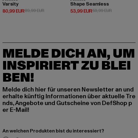
Varsity
Shape Seamless
Derzeitiger Preis: 80,99 EUR
Aktionspreis: 89,99 EUR
Derzeitiger Preis: 53,99 EUR
Aktionspreis:
80,99 EUR
89,99 EUR
53,99 EUR
59,99 EUR
MELDE DICH AN, UM
INSPIRIERT ZU BLEI
BEN!
Melde dich hier für unseren Newsletter an und
erhalte künftig Informationen über aktuelle Tre
nds, Angebote und Gutscheine von DefShop p
er E-Mail!
An welchen Produkten bist du interessiert?