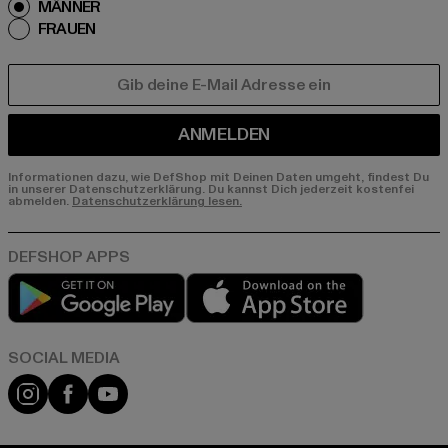
MÄNNER
FRAUEN
E-MAIL
ANMELDEN
Informationen dazu, wie DefShop mit Deinen Daten umgeht, findest Du
in unserer Datenschutzerklärung. Du kannst Dich jederzeit kostenfei
abmelden.
Datenschutzerklärung lesen.
Play market
App store
Instagram
Facebook
YouTube