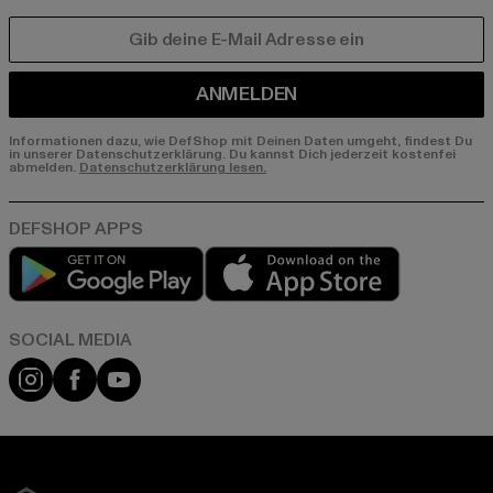
E-MAIL
ANMELDEN
Informationen dazu, wie DefShop mit Deinen Daten umgeht, findest Du
in unserer Datenschutzerklärung. Du kannst Dich jederzeit kostenfei
abmelden.
Datenschutzerklärung lesen.
Play market
App store
Instagram
Facebook
YouTube