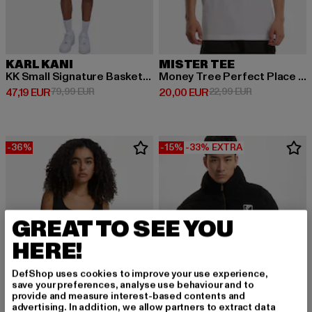
KARL KANI
MISTER TEE
KK Small Signature Basketball
Money Tree Perfect Place For Shade Tee
Derzeitiger Preis: 47,19 EUR
Aktionspreis: 79,99 EUR
Derzeitiger Preis: 20,00 EUR
Aktionspreis:
47,19 EUR
79,99 EUR
20,00 EUR
22,99 EUR
-36%
-15%
-33% EXTRA
GREAT TO SEE YOU
HERE!
DefShop uses cookies to improve your use experience,
save your preferences, analyse use behaviour and to
provide and measure interest-based contents and
advertising. In addition, we allow partners to extract data