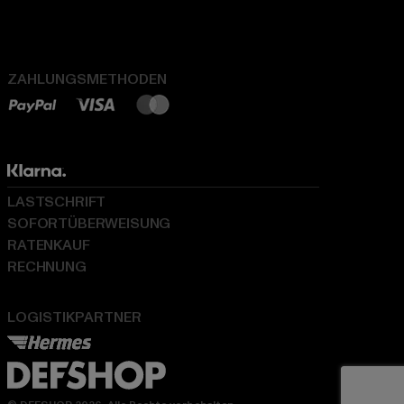
ZAHLUNGSMETHODEN
LASTSCHRIFT
SOFORTÜBERWEISUNG
RATENKAUF
RECHNUNG
LOGISTIKPARTNER