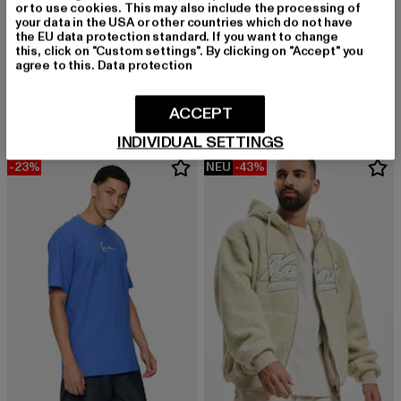
or to use cookies. This may also include the processing of
your data in the USA or other countries which do not have
KARL KANI
the EU data protection standard. If you want to change
this, click on "Custom settings". By clicking on "Accept" you
RETRO TEDDY
KARL KANI
agree to this.
Data protection
Derzeitiger Preis: 67,99 EUR
Aktionspreis:
Anf
67,99 EUR
79,99 EUR
119,99 EUR
Small Signature Rib
Derzeitiger Preis: 31,99 EUR
Aktionspreis: 49,99 EUR
31,99 EUR
49,99 EUR
ACCEPT
INDIVIDUAL SETTINGS
-23%
NEU
-43%