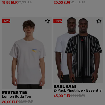
Derzeitiger Preis: 19,99 EUR
Aktionspreis: 24,99 EUR
Derzeitiger Preis: 20,00 EUR
Aktionspreis:
19,99 EUR
24,99 EUR
20,00 EUR
22,99 EUR
-13%
-18%
KARL KANI
2-Pack Pinstripe + Essential
MISTER TEE
Derzeitiger Preis: 45,09 EUR
Aktionspreis:
45,09 EUR
54,99 EUR
Lemon Soda Tee
Derzeitiger Preis: 20,00 EUR
Aktionspreis: 22,99 EUR
20,00 EUR
22,99 EUR