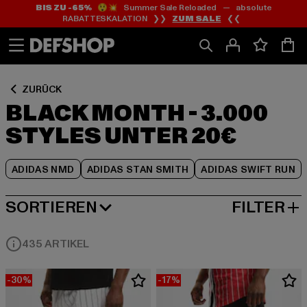
BIS ZU -65%
😲💥 Summer Sale Reloaded — absolute
Zum
Zum
Zum
RABATTESKALATION ❯❯
ZUM SALE
❮❮
Inhalt
Fußzeile
Produktraster
springen
springen
springen
ZURÜCK
BLACK MONTH - 3.000
STYLES UNTER 20€
ADIDAS NMD
ADIDAS STAN SMITH
ADIDAS SWIFT RUN
SORTIEREN
FILTER
BELIEBTESTE
435 ARTIKEL
-30%
-17%