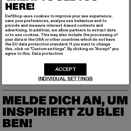
HERE!
DefShop uses cookies to improve your use experience,
save your preferences, analyse use behaviour and to
provide and measure interest-based contents and
advertising. In addition, we allow partners to extract data
or to use cookies. This may also include the processing of
your data in the USA or other countries which do not have
the EU data protection standard. If you want to change
PUMA
TIMBERLAND
this, click on "Custom settings". By clicking on "Accept" you
Suede Mayu Slip-On Teddy Womens
Timberland Euro Hiker Schuhe
agree to this.
Data protection
Derzeitiger Preis: 44,10 EUR
Aktionspreis: 104,99 EUR
Derzeitiger Preis: 70,45 EUR
Aktionspreis
44,10 EUR
104,99 EUR
70,45 EUR
149,90 EUR
ACCEPT
INDIVIDUAL SETTINGS
MELDE DICH AN, UM
INSPIRIERT ZU BLEI
BEN!