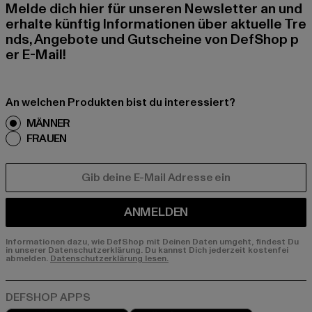
Melde dich hier für unseren Newsletter an und
erhalte künftig Informationen über aktuelle Tre
nds, Angebote und Gutscheine von DefShop p
er E-Mail!
An welchen Produkten bist du interessiert?
MÄNNER
FRAUEN
E-MAIL
ANMELDEN
Informationen dazu, wie DefShop mit Deinen Daten umgeht, findest Du
in unserer Datenschutzerklärung. Du kannst Dich jederzeit kostenfei
abmelden.
Datenschutzerklärung lesen.