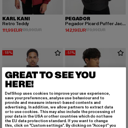
KARL KANI
PEGADOR
Retro Teddy
Pegador Picard Puffer Jacket
Derzeitiger Preis: 111,99 EUR
Aktionspreis: 139,99 EUR
Derzeitiger Preis: 142,19 EUR
Aktionspreis
111,99 EUR
139,99 EUR
142,19 EUR
179,99 EUR
-18%
-51%
GREAT TO SEE YOU
HERE!
DefShop uses cookies to improve your use experience,
save your preferences, analyse use behaviour and to
provide and measure interest-based contents and
advertising. In addition, we allow partners to extract data
or to use cookies. This may also include the processing of
your data in the USA or other countries which do not have
the EU data protection standard. If you want to change
this, click on "Custom settings". By clicking on "Accept" you