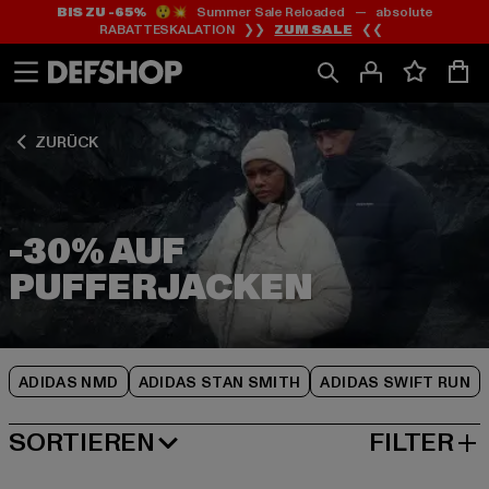
BIS ZU -65%
😲💥 Summer Sale Reloaded — absolute
Zum
Zum
Zum
RABATTESKALATION ❯❯
ZUM SALE
❮❮
Inhalt
Fußzeile
Produktraster
springen
springen
springen
ZURÜCK
-30% AUF
ADIDAS NMD
ADIDAS STAN SMITH
ADIDAS SWIFT RUN
SORTIEREN
FILTER
BELIEBTESTE