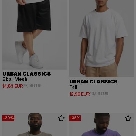
URBAN CLASSICS
Bball Mesh
URBAN CLASSICS
Derzeitiger Preis: 14,83 EUR
Aktionspreis: 27,99 EUR
14,83 EUR
27,99 EUR
Tall
Derzeitiger Preis: 12,99 EUR
Aktionspreis: 
12,99 EUR
19,99 EUR
-30%
-35%