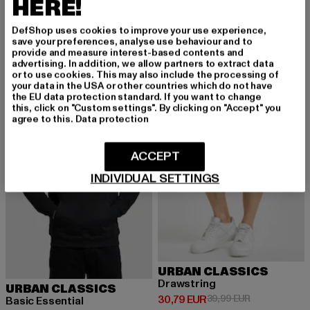
HERE!
Urban Legend
Cargo Jogging
Derzeitiger Preis: 32,79 EUR
Aktionspreis: 39,99 EUR
Derzeitiger Preis: 43,19 EUR
Aktionspreis: 
32,79 EUR
39,99 EUR
43,19 EUR
59,99 EUR
DefShop uses cookies to improve your use experience,
save your preferences, analyse use behaviour and to
provide and measure interest-based contents and
advertising. In addition, we allow partners to extract data
or to use cookies. This may also include the processing of
-49%
-23%
your data in the USA or other countries which do not have
the EU data protection standard. If you want to change
this, click on "Custom settings". By clicking on "Accept" you
agree to this.
Data protection
ACCEPT
INDIVIDUAL SETTINGS
URBAN CLASSICS
Drawstring
URBAN CLASSICS
Derzeitiger Preis: 30,79 EUR
Aktionspreis:
30,79 EUR
39,99 EUR
Basic Essential