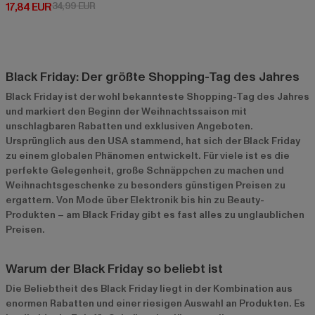
Derzeitiger Preis: 17,84 EUR
Aktionspreis: 34,99 EUR
17,84 EUR
34,99 EUR
Black Friday: Der größte Shopping-Tag des Jahres
Black Friday ist der wohl bekannteste Shopping-Tag des Jahres
und markiert den Beginn der Weihnachtssaison mit
unschlagbaren Rabatten und exklusiven Angeboten.
Ursprünglich aus den USA stammend, hat sich der Black Friday
zu einem globalen Phänomen entwickelt. Für viele ist es die
perfekte Gelegenheit, große Schnäppchen zu machen und
Weihnachtsgeschenke zu besonders günstigen Preisen zu
ergattern. Von Mode über Elektronik bis hin zu Beauty-
Produkten – am Black Friday gibt es fast alles zu unglaublichen
Preisen.
Warum der Black Friday so beliebt ist
Die Beliebtheit des Black Friday liegt in der Kombination aus
enormen Rabatten und einer riesigen Auswahl an Produkten. Es