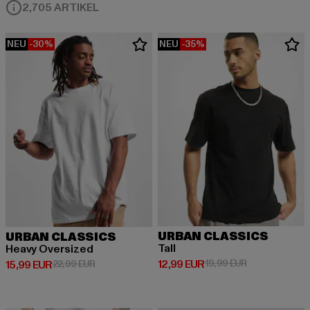
2,705 ARTIKEL
NEU
-30%
NEU
-35%
URBAN CLASSICS
URBAN CLASSICS
Tall
Heavy Oversized
Derzeitiger Preis: 12,99 EUR
Aktionspreis: 
12,99 EUR
19,99 EUR
Derzeitiger Preis: 15,99 EUR
Aktionspreis: 22,99 EUR
15,99 EUR
22,99 EUR