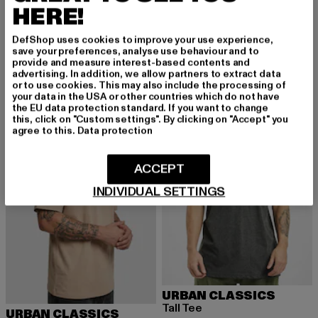
HERE!
URBAN CLASSICS
URBAN CLASSICS
Tall
Tall Tee
DefShop uses cookies to improve your use experience,
Derzeitiger Preis: 12,99 EUR
Aktionspreis: 19,99 EUR
Derzeitiger Preis: 12,99 EUR
Aktionspreis: 
12,99 EUR
19,99 EUR
12,99 EUR
19,99 EUR
save your preferences, analyse use behaviour and to
provide and measure interest-based contents and
advertising. In addition, we allow partners to extract data
or to use cookies. This may also include the processing of
your data in the USA or other countries which do not have
NEU
-30%
NEU
-35%
the EU data protection standard. If you want to change
this, click on "Custom settings". By clicking on "Accept" you
agree to this.
Data protection
ACCEPT
INDIVIDUAL SETTINGS
URBAN CLASSICS
Tall Tee
URBAN CLASSICS