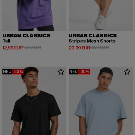
URBAN CLASSICS
URBAN CLASSICS
Tall
Stripes Mesh Shorts
Derzeitiger Preis: 12,99 EUR
Aktionspreis: 19,99 EUR
Derzeitiger Preis: 20,99 EUR
Aktionspreis:
12,99 EUR
19,99 EUR
20,99 EUR
29,99 EUR
NEU
-50%
NEU
-30%