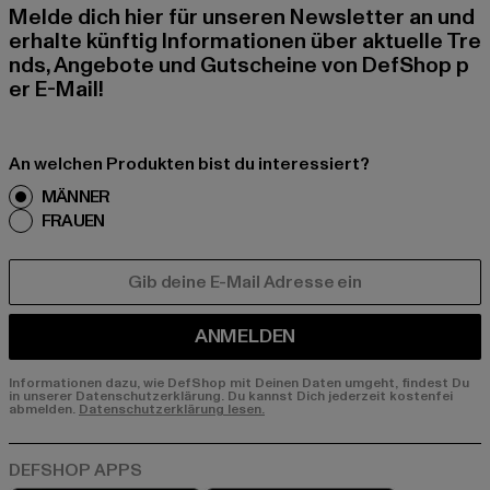
Melde dich hier für unseren Newsletter an und
erhalte künftig Informationen über aktuelle Tre
nds, Angebote und Gutscheine von DefShop p
er E-Mail!
An welchen Produkten bist du interessiert?
MÄNNER
FRAUEN
E-MAIL
ANMELDEN
Informationen dazu, wie DefShop mit Deinen Daten umgeht, findest Du
in unserer Datenschutzerklärung. Du kannst Dich jederzeit kostenfei
abmelden.
Datenschutzerklärung lesen.