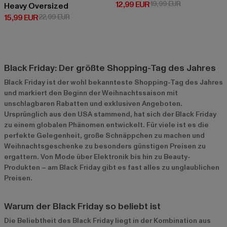
Derzeitiger Preis: 12,99 EUR
Aktionspreis: 
12,99 EUR
19,99 EUR
Heavy Oversized
Derzeitiger Preis: 15,99 EUR
Aktionspreis: 22,99 EUR
15,99 EUR
22,99 EUR
Black Friday: Der größte Shopping-Tag des Jahres
Black Friday ist der wohl bekannteste Shopping-Tag des Jahres
und markiert den Beginn der Weihnachtssaison mit
unschlagbaren Rabatten und exklusiven Angeboten.
Ursprünglich aus den USA stammend, hat sich der Black Friday
zu einem globalen Phänomen entwickelt. Für viele ist es die
perfekte Gelegenheit, große Schnäppchen zu machen und
Weihnachtsgeschenke zu besonders günstigen Preisen zu
ergattern. Von Mode über Elektronik bis hin zu Beauty-
Produkten – am Black Friday gibt es fast alles zu unglaublichen
Preisen.
Warum der Black Friday so beliebt ist
Die Beliebtheit des Black Friday liegt in der Kombination aus