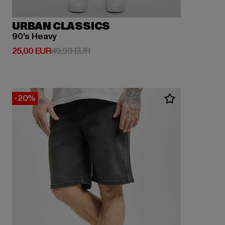
URBAN CLASSICS
90's Heavy
Derzeitiger Preis: 25,00 EUR
Aktionspreis: 49,99 EUR
25,00 EUR
49,99 EUR
-20%