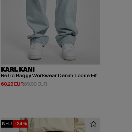
KARL KANI
Retro Baggy Workwear Denim Loose Fit
Derzeitiger Preis: 60,29 EUR
Aktionspreis: 89,99 EUR
60,29 EUR
89,99 EUR
NEU
-24%