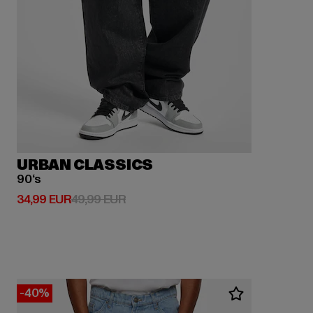
URBAN CLASSICS
90‘s
Derzeitiger Preis: 34,99 EUR
Aktionspreis: 49,99 EUR
34,99 EUR
49,99 EUR
-40%