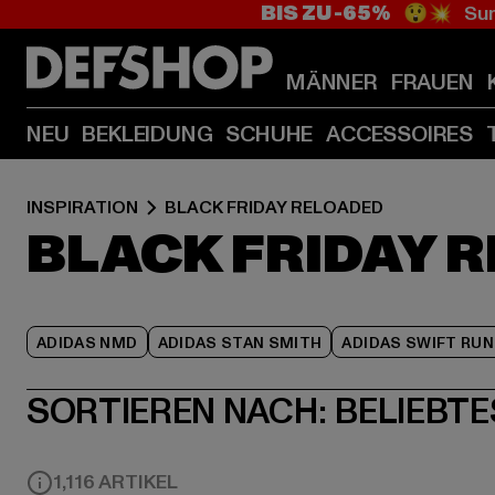
BIS ZU -65%
😲💥 Sum
MÄNNER
FRAUEN
NEU
BEKLEIDUNG
SCHUHE
ACCESSOIRES
INSPIRATION
BLACK FRIDAY RELOADED
BLACK FRIDAY 
ADIDAS NMD
ADIDAS STAN SMITH
ADIDAS SWIFT RUN
SORTIEREN NACH:
BELIEBTE
1,116 ARTIKEL