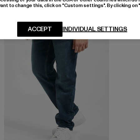
ant to change this, click on "Custom settings". By clicking on 
NEU
-24%
ACCEPT
INDIVIDUAL SETTINGS