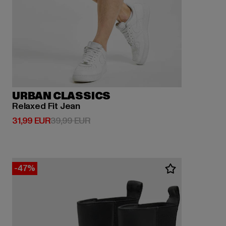
URBAN CLASSICS
Relaxed Fit Jean
Derzeitiger Preis: 31,99 EUR
Aktionspreis: 39,99 EUR
31,99 EUR
39,99 EUR
-47%