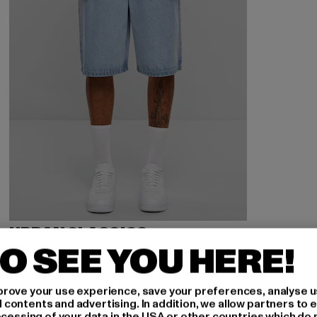
URBAN CLASSICS
90's Heavy Denim
O SEE YOU HERE!
Derzeitiger Preis: 25,99 EUR
Aktionspreis: 49,99 EUR
25,99 EUR
49,99 EUR
rove your use experience, save your preferences, analyse u
ontents and advertising. In addition, we allow partners to e
ocessing of your data in the USA or other countries which do 