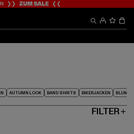
ION ❯❯
ZUM SALE
❮❮
EN
AUTUMN LOOK
BAND SHIRTS
BIKERJACKEN
BLUME
FILTER