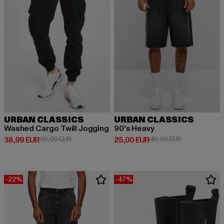
URBAN CLASSICS
URBAN CLASSICS
Washed Cargo Twill Jogging
90's Heavy
Derzeitiger Preis: 38,99 EUR
Aktionspreis: 59,99 EUR
Derzeitiger Preis: 25,00 EUR
Aktionspreis:
38,99 EUR
59,99 EUR
25,00 EUR
49,99 EUR
-22%
-47%