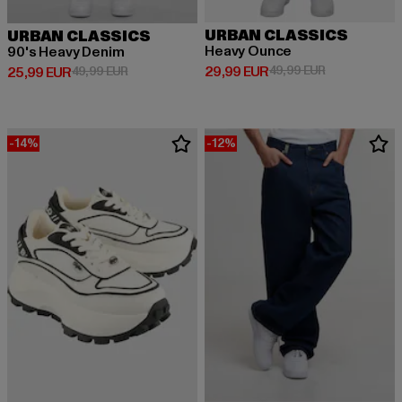
URBAN CLASSICS
URBAN CLASSICS
Heavy Ounce
90's Heavy Denim
Derzeitiger Preis: 29,99 EUR
Aktionspreis:
29,99 EUR
49,99 EUR
Derzeitiger Preis: 25,99 EUR
Aktionspreis: 49,99 EUR
25,99 EUR
49,99 EUR
-14%
-12%