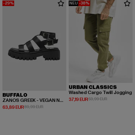
-29%
NEU
-38%
URBAN CLASSICS
Washed Cargo Twill Jogging
BUFFALO
Derzeitiger Preis: 37,19 EUR
Aktionspreis: 
37,19 EUR
59,99 EUR
ZANOS GREEK - VEGAN NAPPA
Derzeitiger Preis: 63,89 EUR
Aktionspreis: 89,99 EUR
63,89 EUR
89,99 EUR