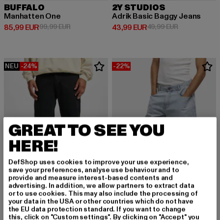
BUFFALO
2Y STUDIOS
Manhatten One
Adrik Basic Baggy Jeans
Derzeitiger Preis: 85,99 EUR
Aktionspreis: 99,99 EUR
Derzeitiger Preis: 43,99 EUR
Aktionspreis:
85,99 EUR
99,99 EUR
43,99 EUR
49,99 EUR
NEU
-24%
-22%
GREAT TO SEE YOU
HERE!
DefShop uses cookies to improve your use experience,
save your preferences, analyse use behaviour and to
provide and measure interest-based contents and
advertising. In addition, we allow partners to extract data
or to use cookies. This may also include the processing of
your data in the USA or other countries which do not have
DEF
the EU data protection standard. If you want to change
Matteo
DEF
this, click on "Custom settings". By clicking on "Accept" you