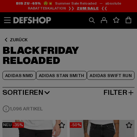
BIS ZU -65%
😲💥 Summer Sale Reloaded — absolute
Zum
Zum
Zum
RABATTESKALATION ❯❯
ZUM SALE
❮❮
Inhalt
Fußzeile
Produktraster
springen
springen
springen
ZURÜCK
BLACK FRIDAY
RELOADED
ADIDAS NMD
ADIDAS STAN SMITH
ADIDAS SWIFT RUN
SORTIEREN
FILTER
BELIEBTESTE
1,096 ARTIKEL
NEU
-35%
-50%