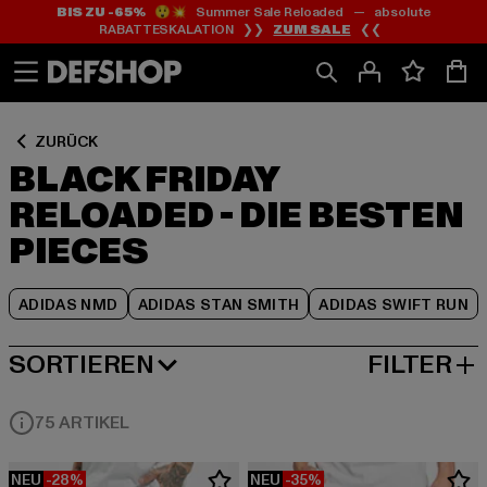
BIS ZU -65%
😲💥 Summer Sale Reloaded — absolute
Zum
Zum
Zum
RABATTESKALATION ❯❯
ZUM SALE
❮❮
Inhalt
Fußzeile
Produktraster
springen
springen
springen
ZURÜCK
BLACK FRIDAY
RELOADED - DIE BESTEN
PIECES
ADIDAS NMD
ADIDAS STAN SMITH
ADIDAS SWIFT RUN
SORTIEREN
FILTER
BELIEBTESTE
75 ARTIKEL
NEU
-28%
NEU
-35%