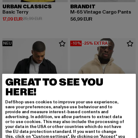
URBAN CLASSICS
BRANDIT
Basic Terry
M-65 Vintage Cargo Pants
Derzeitiger Preis: 17,09 EUR
Aktionspreis: 29,99 EUR
Derzeitiger Preis: 56,99 EUR
17,09 EUR
29,99 EUR
56,99 EUR
NEU
-10%
-25% EXTRA
GREAT TO SEE YOU
HERE!
DefShop uses cookies to improve your use experience,
save your preferences, analyse use behaviour and to
provide and measure interest-based contents and
advertising. In addition, we allow partners to extract data
or to use cookies. This may also include the processing of
your data in the USA or other countries which do not have
BRANDIT
KARL KANI
the EU data protection standard. If you want to change
Vintage
Small Signature Teddy Zip
this, click on "Custom settings". By clicking on "Accept" you