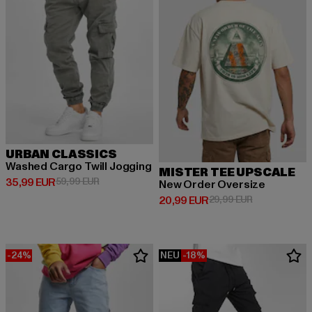
URBAN CLASSICS
Washed Cargo Twill Jogging
MISTER TEE UPSCALE
Derzeitiger Preis: 35,99 EUR
Aktionspreis: 59,99 EUR
35,99 EUR
59,99 EUR
New Order Oversize
Derzeitiger Preis: 20,99 EUR
Aktionspreis:
20,99 EUR
29,99 EUR
-24%
NEU
-18%