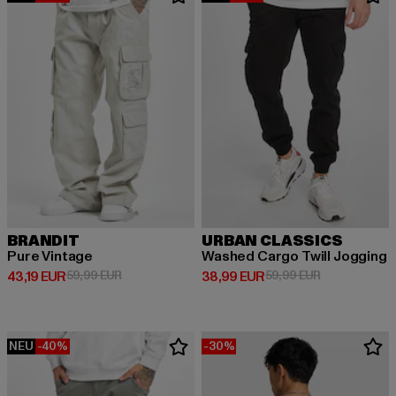
BRANDIT
URBAN CLASSICS
Pure Vintage
Washed Cargo Twill Jogging
Derzeitiger Preis: 43,19 EUR
Aktionspreis: 59,99 EUR
Derzeitiger Preis: 38,99 EUR
Aktionspreis:
43,19 EUR
59,99 EUR
38,99 EUR
59,99 EUR
NEU
-40%
-30%