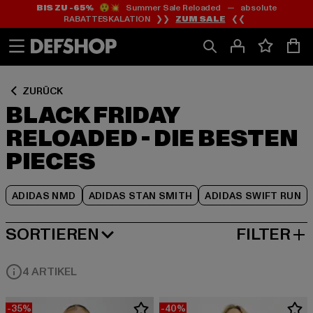
BIS ZU -65%
😲💥 Summer Sale Reloaded — absolute
Zum
Zum
Zum
RABATTESKALATION ❯❯
ZUM SALE
❮❮
Inhalt
Fußzeile
Produktraster
springen
springen
springen
ZURÜCK
BLACK FRIDAY
RELOADED - DIE BESTEN
PIECES
ADIDAS NMD
ADIDAS STAN SMITH
ADIDAS SWIFT RUN
SORTIEREN
FILTER
BELIEBTESTE
4 ARTIKEL
-35%
-40%