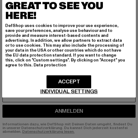
GREAT TO SEE YOU
BEN!
HERE!
Melde dich hier für unseren Newsletter an und
DefShop uses cookies to improve your use experience,
erhalte künftig Informationen über aktuelle Tre
save your preferences, analyse use behaviour and to
nds, Angebote und Gutscheine von DefShop p
provide and measure interest-based contents and
advertising. In addition, we allow partners to extract data
er E-Mail!
or to use cookies. This may also include the processing of
your data in the USA or other countries which do not have
the EU data protection standard. If you want to change
this, click on "Custom settings". By clicking on "Accept" you
An welchen Produkten bist du interessiert?
agree to this.
Data protection
MÄNNER
FRAUEN
ACCEPT
INDIVIDUAL SETTINGS
E-MAIL
ANMELDEN
Informationen dazu, wie DefShop mit Deinen Daten umgeht, findest Du
in unserer Datenschutzerklärung. Du kannst Dich jederzeit kostenfei
abmelden.
Datenschutzerklärung lesen.