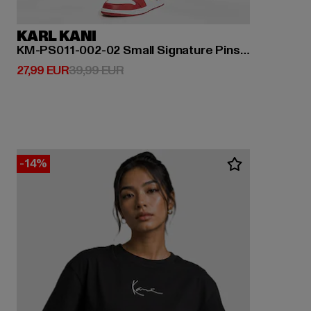
KARL KANI
KM-PS011-002-02 Small Signature Pinstripe Mesh Shorts
Derzeitiger Preis: 27,99 EUR
Aktionspreis: 39,99 EUR
27,99 EUR
39,99 EUR
-14%