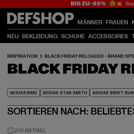
BIS ZU -65%
😲💥 Sum
MÄNNER
FRAUEN
NEU
BEKLEIDUNG
SCHUHE
ACCESSOIRES
INSPIRATION
BLACK FRIDAY RELOADED - BRAND SP
BLACK FRIDAY R
ADIDAS NMD
ADIDAS STAN SMITH
ADIDAS SWIFT RUN
SORTIEREN NACH:
BELIEBTE
270 ARTIKEL