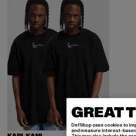
GREAT T
DefShop uses cookies to imp
and measure interest-based c
This may also include the pr