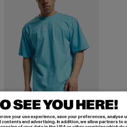
O SEE YOU HERE!
KARL KANI
rove your use experience, save your preferences, analyse u
KM-TE011-090-19 Small Signature Essential Tee
ontents and advertising. In addition, we allow partners to e
ocessing of your data in the USA or other countries which do 