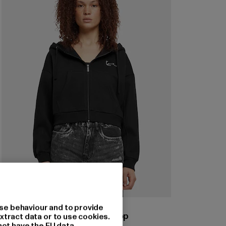
KARL KANI
se behaviour and to provide
Small Signature Essential Crop
xtract data or to use cookies.
not have the EU data