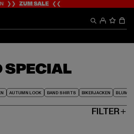
ION ❯❯
ZUM SALE
❮❮
 SPECIAL
EN
AUTUMN LOOK
BAND SHIRTS
BIKERJACKEN
BLUME
FILTER