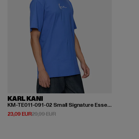
KARL KANI
KM-TE011-091-02 Small Signature Essential Tee blue
Derzeitiger Preis: 23,09 EUR
Aktionspreis: 29,99 EUR
23,09 EUR
29,99 EUR