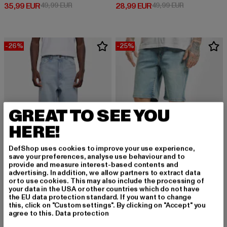
Derzeitiger Preis: 35,99 EUR
Aktionspreis: 49,99 EUR
Derzeitiger Preis: 28,99 EUR
Aktionspreis:
35,99 EUR
49,99 EUR
28,99 EUR
49,99 EUR
-26%
-25%
GREAT TO SEE YOU
HERE!
DefShop uses cookies to improve your use experience,
save your preferences, analyse use behaviour and to
provide and measure interest-based contents and
advertising. In addition, we allow partners to extract data
or to use cookies. This may also include the processing of
URBAN CLASSICS
URBAN CLASSICS
your data in the USA or other countries which do not have
Heavy Ounce
Relaxed Fit Jean
the EU data protection standard. If you want to change
this, click on "Custom settings". By clicking on "Accept" you
Derzeitiger Preis: 36,99 EUR
Aktionspreis: 49,99 EUR
Derzeitiger Preis: 29,99 EUR
Aktionspreis:
36,99 EUR
49,99 EUR
29,99 EUR
39,99 EUR
agree to this.
Data protection