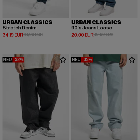
URBAN CLASSICS
URBAN CLASSICS
Stretch Denim
90‘s Jeans Loose
Derzeitiger Preis: 34,19 EUR
Aktionspreis: 44,99 EUR
Derzeitiger Preis: 20,00 EUR
Aktionspreis:
34,19 EUR
44,99 EUR
20,00 EUR
49,99 EUR
NEU
-32%
NEU
-33%