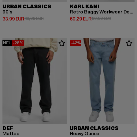
URBAN CLASSICS
KARL KANI
90‘s
Retro Baggy Workwear Denim Loose Fit
Derzeitiger Preis: 33,99 EUR
Aktionspreis: 49,99 EUR
Derzeitiger Preis: 60,29 EUR
Aktionspreis:
33,99 EUR
49,99 EUR
60,29 EUR
89,99 EUR
NEU
-28%
-42%
DEF
URBAN CLASSICS
Matteo
Heavy Ounce