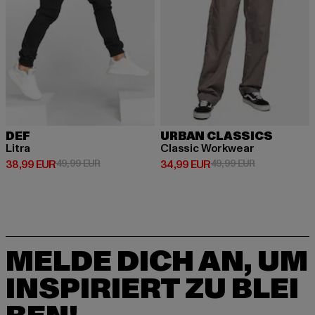
DEF
URBAN CLASSICS
Litra
Classic Workwear
Derzeitiger Preis: 38,99 EUR
Aktionspreis: 49,99 EUR
Derzeitiger Preis: 34,99 EUR
Aktionspreis:
38,99 EUR
49,99 EUR
34,99 EUR
49,99 EUR
MELDE DICH AN, UM
INSPIRIERT ZU BLEI