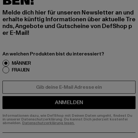
BEN!
Melde dich hier für unseren Newsletter an und
erhalte künftig Informationen über aktuelle Tre
nds, Angebote und Gutscheine von DefShop p
er E-Mail!
An welchen Produkten bist du interessiert?
MÄNNER
FRAUEN
E-MAIL
ANMELDEN
Informationen dazu, wie DefShop mit Deinen Daten umgeht, findest Du
in unserer Datenschutzerklärung. Du kannst Dich jederzeit kostenfei
abmelden.
Datenschutzerklärung lesen.