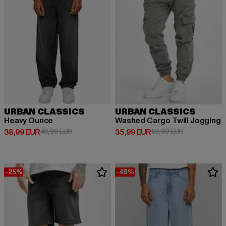
URBAN CLASSICS
URBAN CLASSICS
Heavy Ounce
Washed Cargo Twill Jogging
Derzeitiger Preis: 38,99 EUR
Aktionspreis: 49,99 EUR
Derzeitiger Preis: 35,99 EUR
Aktionspreis:
38,99 EUR
49,99 EUR
35,99 EUR
59,99 EUR
-25%
-48%