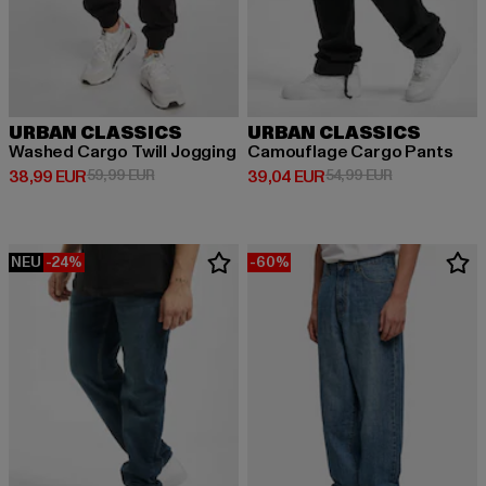
URBAN CLASSICS
URBAN CLASSICS
Washed Cargo Twill Jogging
Camouflage Cargo Pants
Derzeitiger Preis: 38,99 EUR
Aktionspreis: 59,99 EUR
Derzeitiger Preis: 39,04 EUR
Aktionspreis:
38,99 EUR
59,99 EUR
39,04 EUR
54,99 EUR
NEU
-24%
-60%