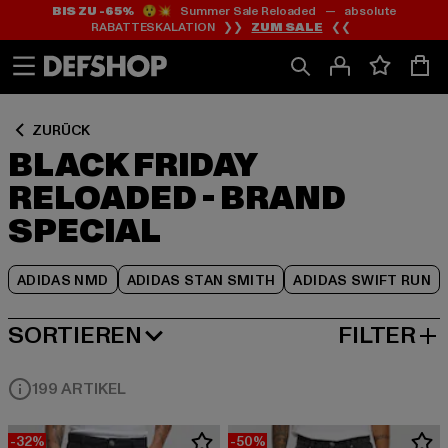
BIS ZU -65%
😲💥 Summer Sale Reloaded — absolute
Zum
Zum
Zum
RABATTESKALATION ❯❯
ZUM SALE
❮❮
Inhalt
Fußzeile
Produktraster
springen
springen
springen
ZURÜCK
BLACK FRIDAY
RELOADED - BRAND
SPECIAL
ADIDAS NMD
ADIDAS STAN SMITH
ADIDAS SWIFT RUN
SORTIEREN
FILTER
BELIEBTESTE
199 ARTIKEL
-32%
-50%