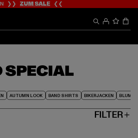
ION ❯❯
ZUM SALE
❮❮
 SPECIAL
EN
AUTUMN LOOK
BAND SHIRTS
BIKERJACKEN
BLUME
FILTER