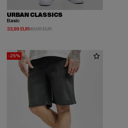
URBAN CLASSICS
Basic
Derzeitiger Preis: 33,99 EUR
Aktionspreis: 49,99 EUR
33,99 EUR
49,99 EUR
-25%