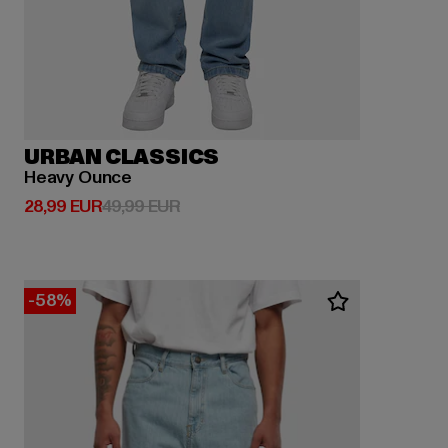
URBAN CLASSICS
Heavy Ounce
Derzeitiger Preis: 28,99 EUR
Aktionspreis: 49,99 EUR
28,99 EUR
49,99 EUR
-58%