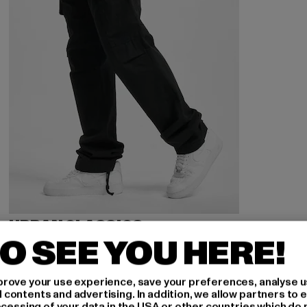
URBAN CLASSICS
Camouflage Cargo Pants
O SEE YOU HERE!
Derzeitiger Preis: 39,04 EUR
Aktionspreis: 54,99 EUR
39,04 EUR
54,99 EUR
rove your use experience, save your preferences, analyse u
ontents and advertising. In addition, we allow partners to e
ocessing of your data in the USA or other countries which do 