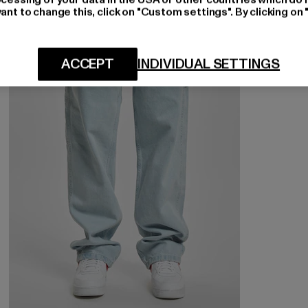
ant to change this, click on "Custom settings". By clicking on 
NEU
-33%
ACCEPT
INDIVIDUAL SETTINGS