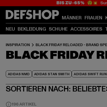
BIS ZU -65%
😲💥 Sum
MÄNNER
FRAUEN
NEU
BEKLEIDUNG
SCHUHE
ACCESSOIRES
INSPIRATION
BLACK FRIDAY RELOADED - BRAND SP
BLACK FRIDAY R
ADIDAS NMD
ADIDAS STAN SMITH
ADIDAS SWIFT RUN
SORTIEREN NACH:
BELIEBTE
196 ARTIKEL