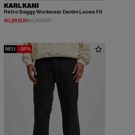
KARL KANI
Retro Baggy Workwear Denim Loose Fit
Derzeitiger Preis: 60,29 EUR
Aktionspreis: 89,99 EUR
60,29 EUR
89,99 EUR
NEU
-28%