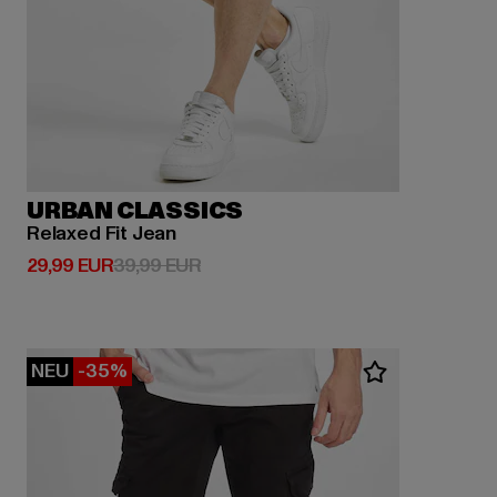
URBAN CLASSICS
Relaxed Fit Jean
Derzeitiger Preis: 29,99 EUR
Aktionspreis: 39,99 EUR
29,99 EUR
39,99 EUR
NEU
-35%