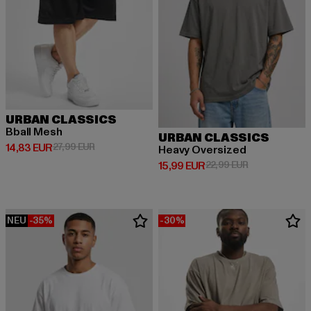
URBAN CLASSICS
Bball Mesh
URBAN CLASSICS
Derzeitiger Preis: 14,83 EUR
Aktionspreis: 27,99 EUR
14,83 EUR
27,99 EUR
Heavy Oversized
Derzeitiger Preis: 15,99 EUR
Aktionspreis: 
15,99 EUR
22,99 EUR
NEU
-35%
-30%