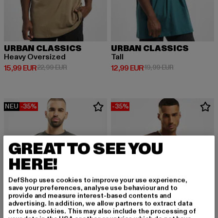
URBAN CLASSICS
URBAN CLASSICS
Heavy Oversized
Tall
Derzeitiger Preis: 15,99 EUR
Aktionspreis: 22,99 EUR
Derzeitiger Preis: 12,99 EUR
Aktionspreis: 
15,99 EUR
22,99 EUR
12,99 EUR
19,99 EUR
NEU
-35%
-35%
GREAT TO SEE YOU
HERE!
DefShop uses cookies to improve your use experience,
save your preferences, analyse use behaviour and to
provide and measure interest-based contents and
advertising. In addition, we allow partners to extract data
or to use cookies. This may also include the processing of