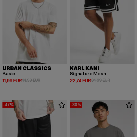
URBAN CLASSICS
KARL KANI
Basic
Signature Mesh
Derzeitiger Preis: 11,99 EUR
Aktionspreis: 14,99 EUR
Derzeitiger Preis: 22,74 EUR
Aktionspreis: 
11,99 EUR
14,99 EUR
22,74 EUR
34,99 EUR
-47%
-30%