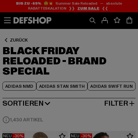
BIS ZU -65%
😲💥 Summer Sale Reloaded — absolute
Zum
Zum
Zum
RABATTESKALATION ❯❯
ZUM SALE
❮❮
Inhalt
Fußzeile
Produktraster
springen
springen
springen
ZURÜCK
BLACK FRIDAY
RELOADED - BRAND
SPECIAL
ADIDAS NMD
ADIDAS STAN SMITH
ADIDAS SWIFT RUN
SORTIEREN
FILTER
BELIEBTESTE
1,430 ARTIKEL
NEU
-30%
NEU
-30%