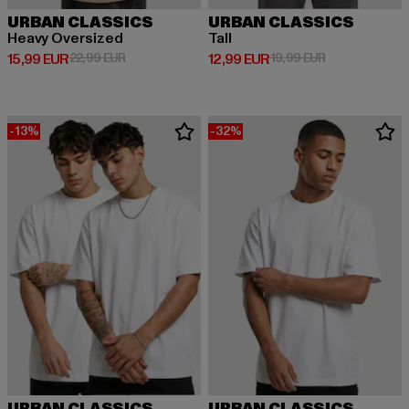
URBAN CLASSICS
URBAN CLASSICS
Heavy Oversized
Tall
Derzeitiger Preis: 15,99 EUR
Aktionspreis: 22,99 EUR
Derzeitiger Preis: 12,99 EUR
Aktionspreis: 
15,99 EUR
22,99 EUR
12,99 EUR
19,99 EUR
-13%
-32%