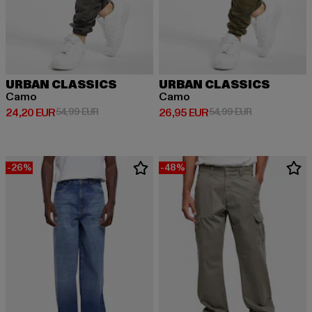
URBAN CLASSICS
URBAN CLASSICS
Camo
Camo
Derzeitiger Preis: 24,20 EUR
Aktionspreis: 54,99 EUR
Derzeitiger Preis: 26,95 EUR
Aktionspreis:
24,20 EUR
54,99 EUR
26,95 EUR
54,99 EUR
-26%
-48%