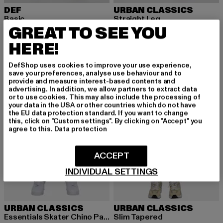
DEF
URBAN CLASSICS
Basic
Straight Leg
GREAT TO SEE YOU
Derzeitiger Preis: 40,19 EUR
Aktionspreis: 59,99 EUR
Derzeitiger Preis: 28,99 EUR
Aktionspreis:
40,19 EUR
59,99 EUR
28,99 EUR
49,99 EUR
HERE!
DefShop uses cookies to improve your use experience,
-58%
-52%
save your preferences, analyse use behaviour and to
provide and measure interest-based contents and
advertising. In addition, we allow partners to extract data
or to use cookies. This may also include the processing of
your data in the USA or other countries which do not have
the EU data protection standard. If you want to change
this, click on "Custom settings". By clicking on "Accept" you
agree to this.
Data protection
ACCEPT
INDIVIDUAL SETTINGS
URBAN CLASSICS
URBAN CLASSICS
Essentials Skater Chino Pants
Slim Tapered