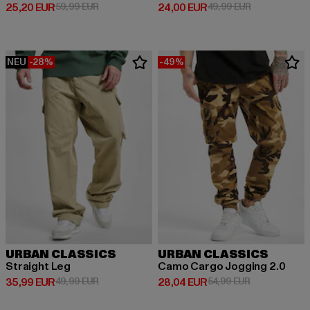
Derzeitiger Preis: 25,20 EUR
Aktionspreis: 59,99 EUR
Derzeitiger Preis: 24,00 EUR
Aktionspreis:
25,20 EUR
59,99 EUR
24,00 EUR
49,99 EUR
NEU
-28%
-49%
URBAN CLASSICS
URBAN CLASSICS
Straight Leg
Camo Cargo Jogging 2.0
Derzeitiger Preis: 35,99 EUR
Aktionspreis: 49,99 EUR
Derzeitiger Preis: 28,04 EUR
Aktionspreis:
35,99 EUR
49,99 EUR
28,04 EUR
54,99 EUR