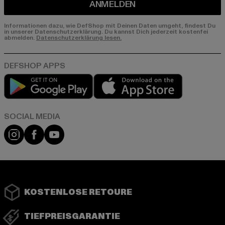
ANMELDEN
Informationen dazu, wie DefShop mit Deinen Daten umgeht, findest Du
in unserer Datenschutzerklärung. Du kannst Dich jederzeit kostenfei
abmelden.
Datenschutzerklärung lesen.
Play market
App store
Instagram
Facebook
YouTube
KOSTENLOSE RETOURE
TIEFPREISGARANTIE