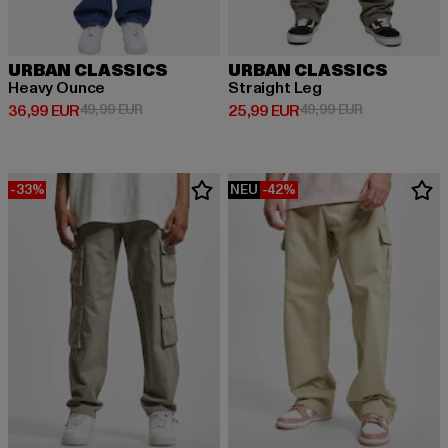
URBAN CLASSICS
URBAN CLASSICS
Heavy Ounce
Straight Leg
Derzeitiger Preis: 36,99 EUR
Aktionspreis: 49,99 EUR
Derzeitiger Preis: 25,99 EUR
Aktionspreis:
36,99 EUR
49,99 EUR
25,99 EUR
49,99 EUR
-33%
NEU
-42%