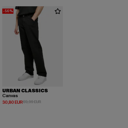
-56%
URBAN CLASSICS
Canvas
Derzeitiger Preis: 30,80 EUR
Aktionspreis: 69,99 EUR
30,80 EUR
69,99 EUR