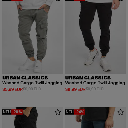
URBAN CLASSICS
URBAN CLASSICS
Washed Cargo Twill Jogging
Washed Cargo Twill Jogging
Derzeitiger Preis: 35,99 EUR
Aktionspreis: 59,99 EUR
Derzeitiger Preis: 38,99 EUR
Aktionspreis:
35,99 EUR
59,99 EUR
38,99 EUR
59,99 EUR
NEU
-29%
NEU
-24%