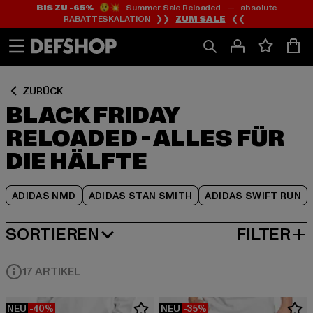
BIS ZU -65%
😲💥 Summer Sale Reloaded — absolute
Zum
Zum
Zum
RABATTESKALATION ❯❯
ZUM SALE
❮❮
Inhalt
Fußzeile
Produktraster
springen
springen
springen
ZURÜCK
BLACK FRIDAY
RELOADED - ALLES FÜR
DIE HÄLFTE
ADIDAS NMD
ADIDAS STAN SMITH
ADIDAS SWIFT RUN
SORTIEREN
FILTER
BELIEBTESTE
17 ARTIKEL
NEU
-40%
NEU
-35%