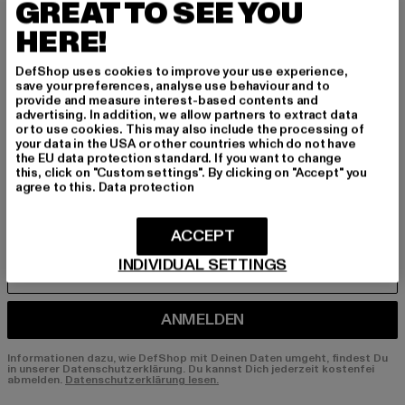
GREAT TO SEE YOU
BEN!
HERE!
Melde dich hier für unseren Newsletter an und
DefShop uses cookies to improve your use experience,
erhalte künftig Informationen über aktuelle Tre
save your preferences, analyse use behaviour and to
nds, Angebote und Gutscheine von DefShop p
provide and measure interest-based contents and
er E-Mail!
advertising. In addition, we allow partners to extract data
or to use cookies. This may also include the processing of
your data in the USA or other countries which do not have
the EU data protection standard. If you want to change
this, click on "Custom settings". By clicking on "Accept" you
An welchen Produkten bist du interessiert?
agree to this.
Data protection
MÄNNER
FRAUEN
ACCEPT
INDIVIDUAL SETTINGS
E-MAIL
ANMELDEN
Informationen dazu, wie DefShop mit Deinen Daten umgeht, findest Du
in unserer Datenschutzerklärung. Du kannst Dich jederzeit kostenfei
abmelden.
Datenschutzerklärung lesen.