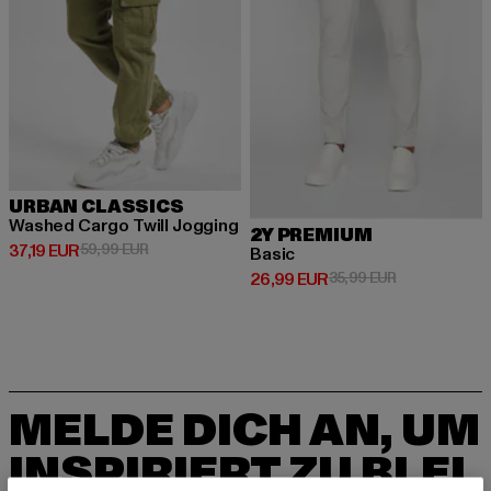
URBAN CLASSICS
Washed Cargo Twill Jogging
2Y PREMIUM
Derzeitiger Preis: 37,19 EUR
Aktionspreis: 59,99 EUR
37,19 EUR
59,99 EUR
Basic
Derzeitiger Preis: 26,99 EUR
Aktionspreis:
26,99 EUR
35,99 EUR
MELDE DICH AN, UM
INSPIRIERT ZU BLEI