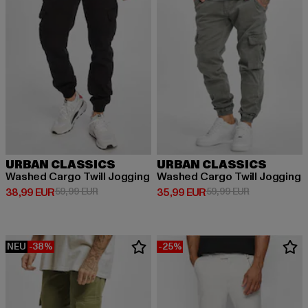
URBAN CLASSICS
URBAN CLASSICS
Washed Cargo Twill Jogging
Washed Cargo Twill Jogging
Derzeitiger Preis: 38,99 EUR
Aktionspreis: 59,99 EUR
Derzeitiger Preis: 35,99 EUR
Aktionspreis:
38,99 EUR
59,99 EUR
35,99 EUR
59,99 EUR
NEU
-38%
-25%