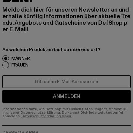
Melde dich hier für unseren Newsletter an und
erhalte künftig Informationen über aktuelle Tre
nds, Angebote und Gutscheine von DefShop p
er E-Mail!
An welchen Produkten bist du interessiert?
MÄNNER
FRAUEN
E-MAIL
ANMELDEN
Informationen dazu, wie DefShop mit Deinen Daten umgeht, findest Du
in unserer Datenschutzerklärung. Du kannst Dich jederzeit kostenfei
abmelden.
Datenschutzerklärung lesen.