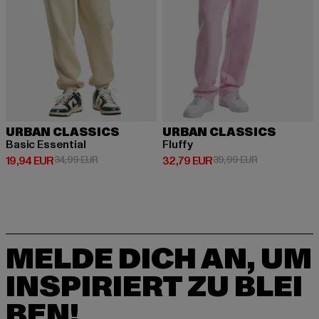
URBAN CLASSICS
URBAN CLASSICS
Basic Essential
Fluffy
Derzeitiger Preis: 19,94 EUR
Aktionspreis: 34,99 EUR
Derzeitiger Preis: 32,79 EUR
Aktionspreis:
19,94 EUR
34,99 EUR
32,79 EUR
39,99 EUR
MELDE DICH AN, UM
INSPIRIERT ZU BLEI
BEN!