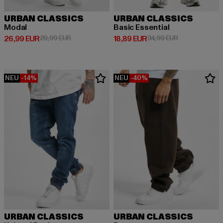
URBAN CLASSICS
URBAN CLASSICS
Modal
Basic Essential
Derzeitiger Preis: 26,99 EUR
Aktionspreis: 29,99 EUR
Derzeitiger Preis: 18,89 EUR
Aktionspreis: 
26,99 EUR
29,99 EUR
18,89 EUR
34,99 EUR
NEU
-14%
NEU
-40%
URBAN CLASSICS
URBAN CLASSICS