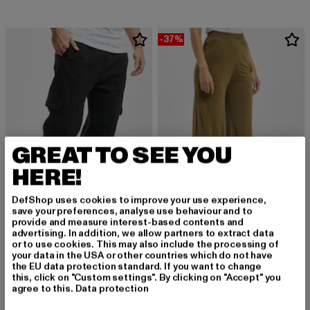
-37%
GREAT TO SEE YOU
HERE!
DefShop uses cookies to improve your use experience,
save your preferences, analyse use behaviour and to
provide and measure interest-based contents and
URBAN CLASSICS
URBAN CLASSICS
advertising. In addition, we allow partners to extract data
Cargo
Modal
or to use cookies. This may also include the processing of
your data in the USA or other countries which do not have
Derzeitiger Preis: 37,99 EUR
Derzeitiger Preis: 18,89 EUR
Aktionspreis: 
37,99 EUR
18,89 EUR
29,99 EUR
the EU data protection standard. If you want to change
this, click on "Custom settings". By clicking on "Accept" you
agree to this.
Data protection