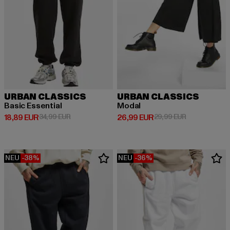
URBAN CLASSICS
URBAN CLASSICS
Basic Essential
Modal
Derzeitiger Preis: 18,89 EUR
Aktionspreis: 34,99 EUR
Derzeitiger Preis: 26,99 EUR
Aktionspreis:
18,89 EUR
34,99 EUR
26,99 EUR
29,99 EUR
NEU
-38%
NEU
-36%