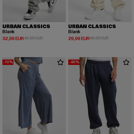
URBAN CLASSICS
URBAN CLASSICS
Blank
Blank
Derzeitiger Preis: 32,99 EUR
Aktionspreis: 49,99 EUR
Derzeitiger Preis: 29,99 EUR
Aktionspreis:
32,99 EUR
49,99 EUR
29,99 EUR
49,99 EUR
-10%
-46%