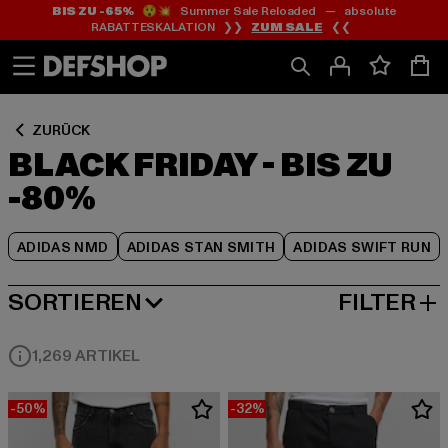
BIS ZU -65%
😲💥 Summer Sale Reloaded — absolute
Zum
Zum
Zum
RABATTESKALATION ❯❯
ZUM SALE
❮❮
Inhalt
Fußzeile
Produktraster
springen
springen
springen
ZURÜCK
BLACK FRIDAY - BIS ZU
-80%
ADIDAS NMD
ADIDAS STAN SMITH
ADIDAS SWIFT RUN
SORTIEREN
FILTER
BELIEBTESTE
1,269 ARTIKEL
-50%
-32%