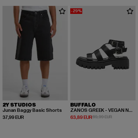
-29%
2Y STUDIOS
BUFFALO
Junan Baggy Basic Shorts
ZANOS GREEK - VEGAN NAPPA
Derzeitiger Preis: 37,99 EUR
Derzeitiger Preis: 63,89 EUR
Aktionspreis:
37,99 EUR
63,89 EUR
89,99 EUR