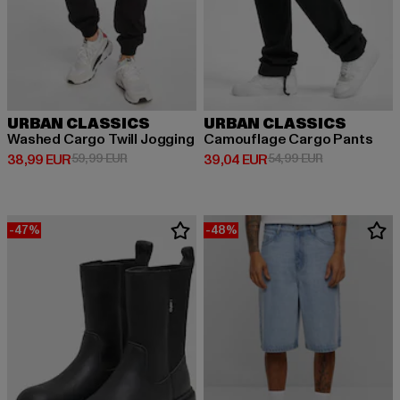
URBAN CLASSICS
URBAN CLASSICS
Washed Cargo Twill Jogging
Camouflage Cargo Pants
Derzeitiger Preis: 38,99 EUR
Aktionspreis: 59,99 EUR
Derzeitiger Preis: 39,04 EUR
Aktionspreis:
38,99 EUR
59,99 EUR
39,04 EUR
54,99 EUR
-47%
-48%