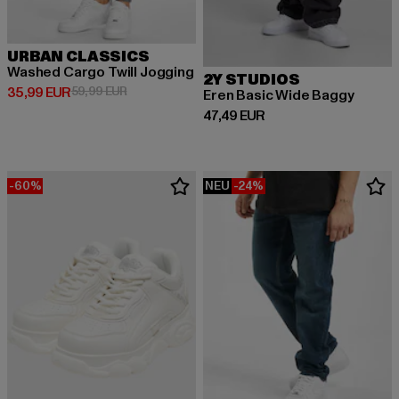
URBAN CLASSICS
Washed Cargo Twill Jogging
2Y STUDIOS
Derzeitiger Preis: 35,99 EUR
Aktionspreis: 59,99 EUR
35,99 EUR
59,99 EUR
Eren Basic Wide Baggy
Derzeitiger Preis: 47,49 EUR
47,49 EUR
-60%
NEU
-24%