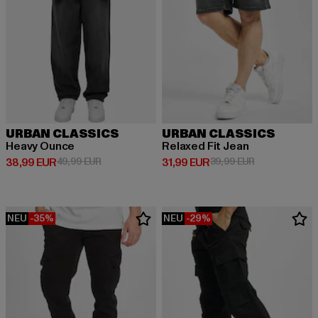
URBAN CLASSICS
URBAN CLASSICS
Heavy Ounce
Relaxed Fit Jean
Derzeitiger Preis: 38,99 EUR
Aktionspreis: 49,99 EUR
Derzeitiger Preis: 31,99 EUR
Aktionspreis: 
38,99 EUR
49,99 EUR
31,99 EUR
39,99 EUR
NEU
-35%
NEU
-29%