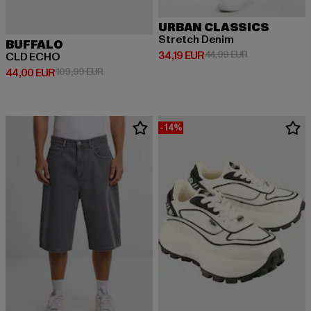
URBAN CLASSICS
Stretch Denim
BUFFALO
Derzeitiger Preis: 34,19 EUR
Aktionspreis: 
34,19 EUR
44,99 EUR
CLD ECHO
Derzeitiger Preis: 44,00 EUR
Aktionspreis: 109,99 EUR
44,00 EUR
109,99 EUR
-14%