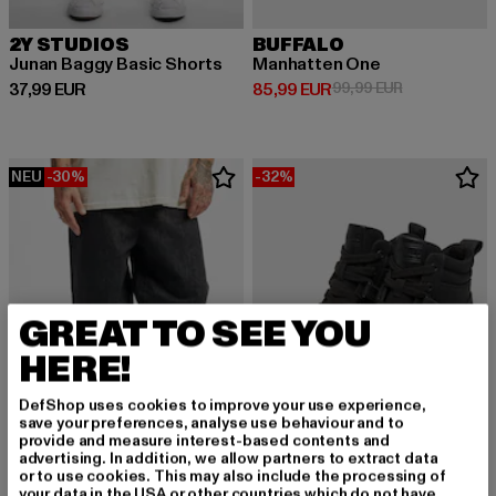
2Y STUDIOS
BUFFALO
Junan Baggy Basic Shorts
Manhatten One
Derzeitiger Preis: 37,99 EUR
Derzeitiger Preis: 85,99 EUR
Aktionspreis:
37,99 EUR
85,99 EUR
99,99 EUR
NEU
-30%
-32%
GREAT TO SEE YOU
HERE!
DefShop uses cookies to improve your use experience,
save your preferences, analyse use behaviour and to
provide and measure interest-based contents and
advertising. In addition, we allow partners to extract data
or to use cookies. This may also include the processing of
URBAN CLASSICS
your data in the USA or other countries which do not have