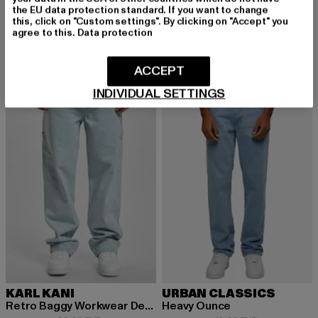
90‘s
the EU data protection standard. If you want to change
BUFFALO
Derzeitiger Preis: 34,99 EUR
Aktionspreis: 49,99 EUR
34,99 EUR
49,99 EUR
this, click on "Custom settings". By clicking on "Accept" you
ZANOS NC MID
agree to this.
Data protection
Derzeitiger Preis: 74,79 EUR
Aktionspreis:
74,79 EUR
109,99 EUR
ACCEPT
INDIVIDUAL SETTINGS
NEU
-33%
-40%
KARL KANI
URBAN CLASSICS
Retro Baggy Workwear Denim Loose Fit
Heavy Ounce