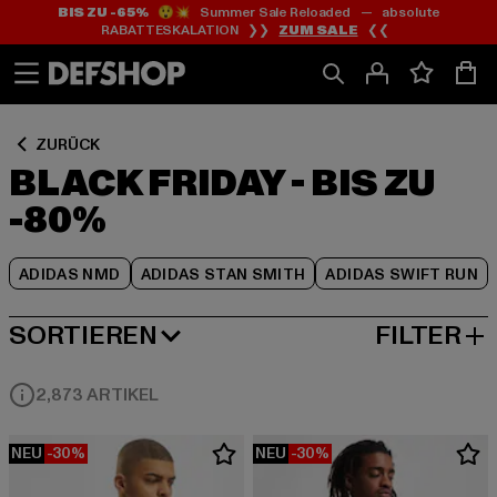
BIS ZU -65%
😲💥 Summer Sale Reloaded — absolute
Zum
Zum
Zum
RABATTESKALATION ❯❯
ZUM SALE
❮❮
Inhalt
Fußzeile
Produktraster
springen
springen
springen
ZURÜCK
BLACK FRIDAY - BIS ZU
-80%
ADIDAS NMD
ADIDAS STAN SMITH
ADIDAS SWIFT RUN
SORTIEREN
FILTER
BELIEBTESTE
2,873 ARTIKEL
NEU
-30%
NEU
-30%