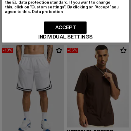
the EU data protection standard. If you want to change
this, click on "Custom settings". By clicking on "Accept" you
BRANDIT
agree to this.
Data protection
BDU Ripstop
URBAN CLASSICS
Derzeitiger Preis: 33,24 EUR
33,24 EUR
Heavy Oversized
Derzeitiger Preis: 15,99 EUR
Aktionspreis: 22,99 EUR
ACCEPT
15,99 EUR
22,99 EUR
INDIVIDUAL SETTINGS
-13%
-35%