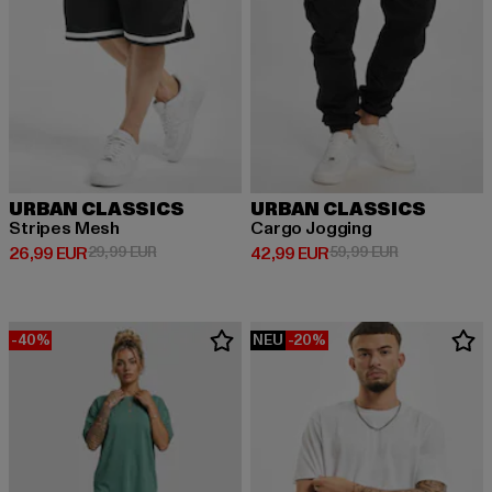
URBAN CLASSICS
URBAN CLASSICS
Stripes Mesh
Cargo Jogging
Derzeitiger Preis: 26,99 EUR
Aktionspreis: 29,99 EUR
Derzeitiger Preis: 42,99 EUR
Aktionspreis:
26,99 EUR
29,99 EUR
42,99 EUR
59,99 EUR
-40%
NEU
-20%