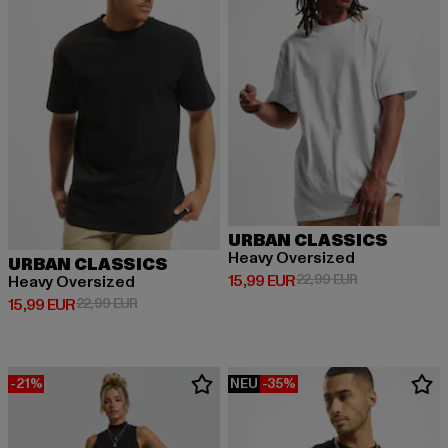
URBAN CLASSICS
Heavy Oversized
URBAN CLASSICS
Derzeitiger Preis: 15,99 EUR
Aktionspreis: 
15,99 EUR
22,99 EUR
Heavy Oversized
Derzeitiger Preis: 15,99 EUR
Aktionspreis: 22,99 EUR
15,99 EUR
22,99 EUR
-21%
NEU
-35%