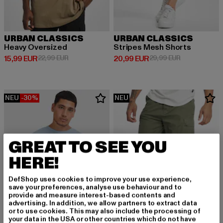
URBAN CLASSICS
URBAN CLASSICS
Heavy Oversized
Stripes Mesh Shorts
Derzeitiger Preis: 15,99 EUR
Aktionspreis: 22,99 EUR
Derzeitiger Preis: 20,99 EUR
Aktionspreis:
15,99 EUR
22,99 EUR
20,99 EUR
29,99 EUR
NEU
-30%
NEU
GREAT TO SEE YOU
HERE!
DefShop uses cookies to improve your use experience,
save your preferences, analyse use behaviour and to
provide and measure interest-based contents and
advertising. In addition, we allow partners to extract data
or to use cookies. This may also include the processing of
your data in the USA or other countries which do not have