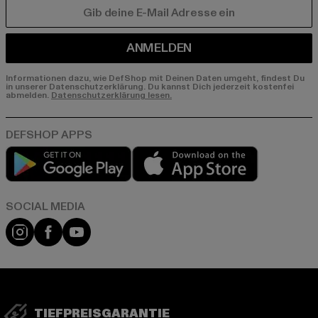
E-MAIL
ANMELDEN
Informationen dazu, wie DefShop mit Deinen Daten umgeht, findest Du
in unserer Datenschutzerklärung. Du kannst Dich jederzeit kostenfei
abmelden.
Datenschutzerklärung lesen.
Play market
App store
Instagram
Facebook
YouTube
TIEFPREISGARANTIE