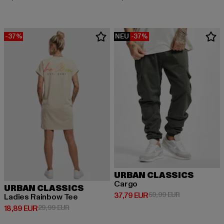
-37%
NEU
-37%
URBAN CLASSICS
Cargo
URBAN CLASSICS
Derzeitiger Preis: 37,79 EUR
Aktionspreis: 
37,79 EUR
59,99 EUR
Ladies Rainbow Tee
Derzeitiger Preis: 18,89 EUR
Aktionspreis: 29,99 EUR
18,89 EUR
29,99 EUR