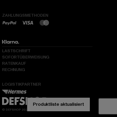
ZAHLUNGSMETHODEN
LASTSCHRIFT
SOFORTÜBERWEISUNG
RATENKAUF
RECHNUNG
LOGISTIKPARTNER
© DEFSHOP 2026. Alle Rechte vorbehalten