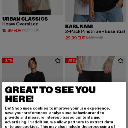
URBAN CLASSICS
Heavy Oversized
KARL KANI
Derzeitiger Preis: 15,99 EUR
Aktionspreis: 22,99 EUR
15,99 EUR
22,99 EUR
2-Pack Pinstripe + Essential
Derzeitiger Preis: 29,99 EUR
Aktionspreis:
29,99 EUR
54,99 EUR
-37%
-30%
GREAT TO SEE YOU
HERE!
DefShop uses cookies to improve your use experience,
save your preferences, analyse use behaviour and to
provide and measure interest-based contents and
advertising. In addition, we allow partners to extract data
or to use cookies. This may also include the processing of