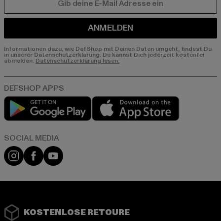
E-MAIL
ANMELDEN
Informationen dazu, wie DefShop mit Deinen Daten umgeht, findest Du
in unserer Datenschutzerklärung. Du kannst Dich jederzeit kostenfei
abmelden.
Datenschutzerklärung lesen.
Play market
App store
Instagram
Facebook
YouTube
KOSTENLOSE RETOURE