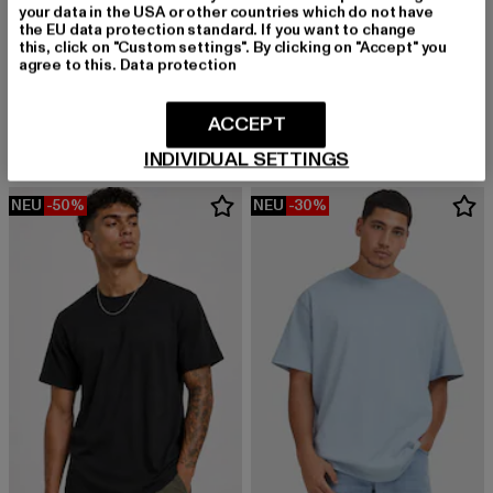
your data in the USA or other countries which do not have
the EU data protection standard. If you want to change
URBAN CLASSICS
this, click on "Custom settings". By clicking on "Accept" you
Stripes Mesh Shorts
agree to this.
Data protection
URBAN CLASSICS
Derzeitiger Preis: 20,99 EUR
Aktionspreis:
20,99 EUR
29,99 EUR
Ladies Essentials
Derzeitiger Preis: 18,89 EUR
Aktionspreis: 29,99 EUR
18,89 EUR
29,99 EUR
ACCEPT
INDIVIDUAL SETTINGS
NEU
-50%
NEU
-30%