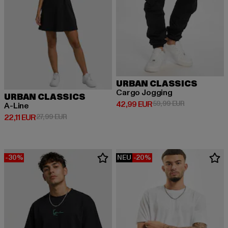
URBAN CLASSICS
Cargo Jogging
URBAN CLASSICS
Derzeitiger Preis: 42,99 EUR
Aktionspreis:
42,99 EUR
59,99 EUR
A-Line
Derzeitiger Preis: 22,11 EUR
Aktionspreis: 27,99 EUR
22,11 EUR
27,99 EUR
-30%
NEU
-20%