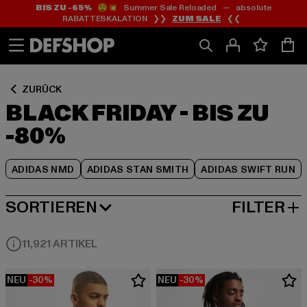
BIS ZU -65%
😲💥 Summer Sale Reloaded — absolute
Zum
Zum
Zum
RABATTESKALATION ❯❯
ZUM SALE
❮❮
Inhalt
Fußzeile
Produktraster
springen
springen
springen
ZURÜCK
BLACK FRIDAY - BIS ZU
-80%
ADIDAS NMD
ADIDAS STAN SMITH
ADIDAS SWIFT RUN
SORTIEREN
FILTER
BELIEBTESTE
11,921 ARTIKEL
NEU
-30%
NEU
-30%