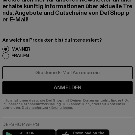
erhalte künftig Informationen über aktuelle Tre
nds, Angebote und Gutscheine von DefShop p
er E-Mail!
An welchen Produkten bist du interessiert?
MÄNNER
FRAUEN
E-MAIL
ANMELDEN
Informationen dazu, wie DefShop mit Deinen Daten umgeht, findest Du
in unserer Datenschutzerklärung. Du kannst Dich jederzeit kostenfei
abmelden.
Datenschutzerklärung lesen.
Play market
App store