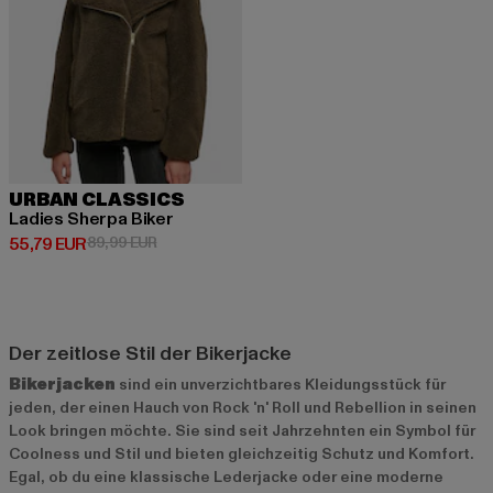
URBAN CLASSICS
Ladies Sherpa Biker
Derzeitiger Preis: 55,79 EUR
Aktionspreis: 89,99 EUR
55,79 EUR
89,99 EUR
Der zeitlose Stil der Bikerjacke
Bikerjacken
sind ein unverzichtbares Kleidungsstück für
jeden, der einen Hauch von Rock 'n' Roll und Rebellion in seinen
Look bringen möchte. Sie sind seit Jahrzehnten ein Symbol für
Coolness und Stil und bieten gleichzeitig Schutz und Komfort.
Egal, ob du eine klassische Lederjacke oder eine moderne