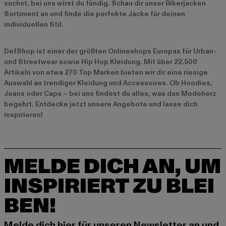
suchst, bei uns wirst du fündig. Schau dir unser
Bikerjacken
Sortiment
an und finde die perfekte Jacke für deinen
individuellen Stil.
DefShop ist einer der größten Onlineshops Europas für Urban-
und Streetwear sowie Hip Hop Kleidung. Mit über 22.500
Artikeln von etwa 270 Top Marken bieten wir dir eine riesige
Auswahl an trendiger Kleidung und Accessoires. Ob Hoodies,
Jeans oder Caps – bei uns findest du alles, was das Modeherz
begehrt. Entdecke jetzt unsere
Angebote
und lasse dich
inspirieren!
MELDE DICH AN, UM
INSPIRIERT ZU BLEI
BEN!
Melde dich hier für unseren Newsletter an und