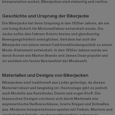
Interpretation suchst, Bikerjacken sind vielseitig und zeitlos.
Geschichte und Ursprung der Bikerjacke
Die Bikerjacke hat ihren Ursprung in den 1920er Jahren, als sie
von Irving Schott für Motorradfahrer entwickelt wurde. Die
Jacke sollte den Fahrern Schutz bieten und gleichzeitig
Bewegungsfreiheit ermöglichen. Seitdem hat sich die
Bikerjacke von einem reinen Funktionskleidungsstück zu einem
Mode-Statement entwickelt. In den 1950er Jahren wurde sie
durch Ikonen wie Marlon Brando und James Dean populär und
ist seitdem ein fester Bestandteil der Modewelt.
Materialien und Designs von Bikerjacken
Bikerjacken sind traditionell aus Leder gefertigt, da dieses
Material robust und langlebig ist. Heutzutage gibt es jedoch
auch Modelle aus Kunstleder, Denim und sogar Stoff. Die
klassischen Designs zeichnen sich durch Merkmale wie
asymmetrische Reißverschlüsse, breite Kragen und Schnallen
aus. Moderne Interpretationen spielen mit Farben, Mustern und
zusätzlichen Details, um den traditionellen Look neu zu