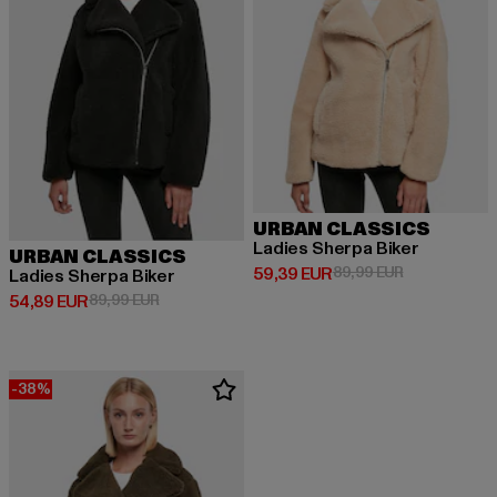
URBAN CLASSICS
Ladies Sherpa Biker
URBAN CLASSICS
Derzeitiger Preis: 59,39 EUR
Aktionspreis:
59,39 EUR
89,99 EUR
Ladies Sherpa Biker
Derzeitiger Preis: 54,89 EUR
Aktionspreis: 89,99 EUR
54,89 EUR
89,99 EUR
-38%