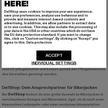
HERE!
Lässigkeit und Stil. Selbst bei formelleren Anlässen kann eine
gut gestylte Bikerjacke einen spannenden Kontrast bieten und
DefShop uses cookies to improve your use experience,
das Outfit auflockern.
save your preferences, analyse use behaviour and to
provide and measure interest-based contents and
advertising. In addition, we allow partners to extract data
Pflegehinweise für Bikerjacken
or to use cookies. This may also include the processing of
your data in the USA or other countries which do not have
Damit deine Bikerjacke lange gut aussieht, ist die richtige
the EU data protection standard. If you want to change
this, click on "Custom settings". By clicking on "Accept" you
Pflege wichtig. Lederjacken sollten regelmäßig mit speziellen
agree to this.
Data protection
Lederpflegemitteln behandelt werden, um das Material
geschmeidig zu halten und vor Austrocknung zu schützen.
Vermeide es, die Jacke in der Waschmaschine zu waschen.
ACCEPT
Stattdessen kannst du sie mit einem feuchten Tuch abwischen
INDIVIDUAL SETTINGS
und an der Luft trocknen lassen. Kunstleder- und Stoffjacken
sind oft pflegeleichter und können gemäß den Pflegehinweisen
des Herstellers gereinigt werden.
DefShop: Dein Ansprechpartner für Bikerjacken
Bei
DefShop
findest du eine große Auswahl an Bikerjacken in
verschiedenen Designs und Materialien. Egal, ob du nach einer
klassischen Lederjacke oder einer modernen Interpretation