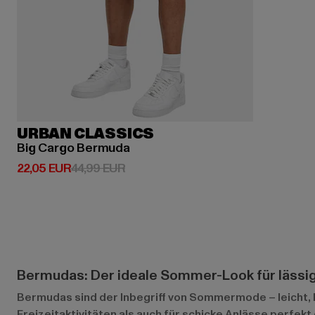
URBAN CLASSICS
Big Cargo Bermuda
Derzeitiger Preis: 22,05 EUR
Aktionspreis: 44,99 EUR
22,05 EUR
44,99 EUR
Bermudas: Der ideale Sommer-Look für lässi
Bermudas sind der Inbegriff von Sommermode – leicht, l
Freizeitaktivitäten als auch für schicke Anlässe perfekt