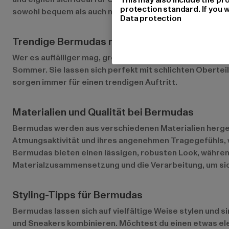
protection standard. If you w
sowohl bequem als auch modisch ist.
Data protection
Trendige Bermudas mit Prints und Mustern
Wer es auffälliger mag, greift zu Bermudas mit Prints u
Sommer. Sie lassen sich perfekt mit schlichten Oberte
sorgen immer für einen trendigen Auftritt.
Materialien und Qualität bei Bermudas
Bermudas werden aus verschiedenen Materialien hergeste
Atmungsaktivität und ihres angenehmen Tragegefühls, w
Bermudas bieten einen lässigen, robusten Look, während 
Materialzusammensetzung und die Verarbeitung, um sich
Styling-Tipps für Bermudas
Bermudas lassen sich auf vielfältige Weise stylen und s
und Sneakers kombinieren. Möchtest du einen etwas ele