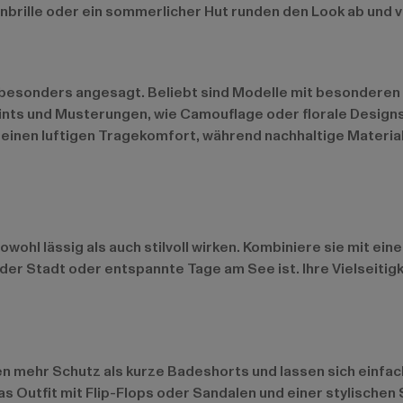
brille oder ein sommerlicher Hut runden den Look ab und ve
esonders angesagt. Beliebt sind Modelle mit besonderen D
nts und Musterungen, wie Camouflage oder florale Designs
 einen luftigen Tragekomfort, während nachhaltige Materi
sowohl lässig als auch stilvoll wirken. Kombiniere sie mit 
 der Stadt oder entspannte Tage am See ist. Ihre Vielseitig
en mehr Schutz als kurze Badeshorts und lassen sich einfac
Outfit mit Flip-Flops oder Sandalen und einer stylischen 