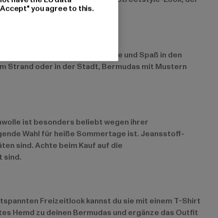
"Accept" you agree to this.
igns – diese Modelle bringen Farbe und Spaß in den
am Strand oder in der Stadt, Bermudas mit Mustern
mwolle ist besonders beliebt wegen ihrer
gende Wahl für heiße Sommertage ist. Jeansstoff-
ten sind. Achte beim Kauf auf die
 sind.
ntspannten Freizeitlook kannst du sie mit einem T-Shirt
htes Hemd zu deinen Bermudas und ergänze das Outfit