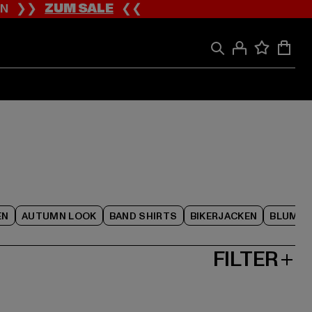
ION ❯❯
ZUM SALE
❮❮
EN
AUTUMN LOOK
BAND SHIRTS
BIKERJACKEN
BLUME
FILTER