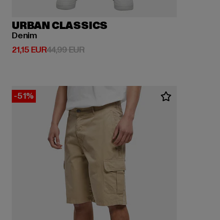
URBAN CLASSICS
Denim
Derzeitiger Preis: 21,15 EUR
Aktionspreis: 44,99 EUR
21,15 EUR
44,99 EUR
-51%