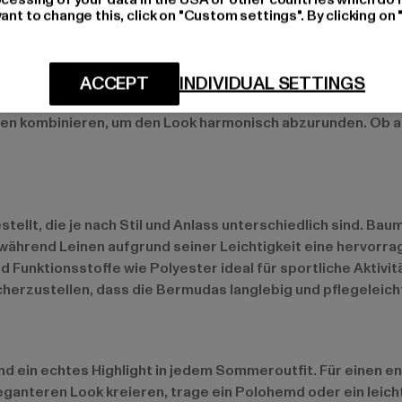
ant to change this, click on "Custom settings". By clicking on 
ACCEPT
INDIVIDUAL SETTINGS
nd Mustern. Von Streifen über Karos bis hin zu floralen Des
ilen kombinieren, um den Look harmonisch abzurunden. Ob 
llt, die je nach Stil und Anlass unterschiedlich sind. Bau
ährend Leinen aufgrund seiner Leichtigkeit eine hervorra
Funktionsstoffe wie Polyester ideal für sportliche Aktivitä
erzustellen, dass die Bermudas langlebig und pflegeleicht
ind ein echtes Highlight in jedem Sommeroutfit. Für einen e
ganteren Look kreieren, trage ein Polohemd oder ein leic