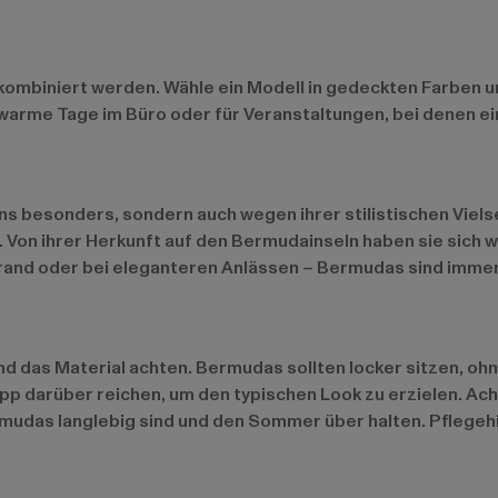
 kombiniert werden. Wähle ein Modell in gedeckten Farben 
r warme Tage im Büro oder für Veranstaltungen, bei denen ei
 besonders, sondern auch wegen ihrer stilistischen Vielsei
Von ihrer Herkunft auf den Bermudainseln haben sie sich we
rand oder bei eleganteren Anlässen – Bermudas sind immer
 das Material achten. Bermudas sollten locker sitzen, ohne 
pp darüber reichen, um den typischen Look zu erzielen. Ac
rmudas langlebig sind und den Sommer über halten. Pflegeh