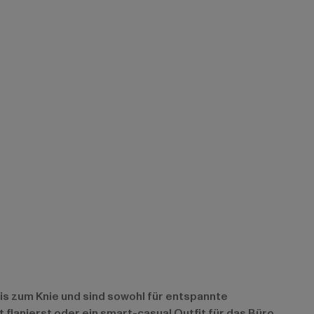
bis zum Knie und sind sowohl für entspannte
t flanierst oder ein smart-casual Outfit für das Büro